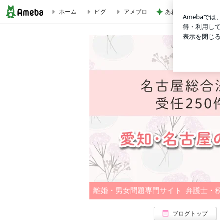
ホーム
ピグ
アメブロ
あわてて火を消し大
養育費の取り決め、しっかりしてますか？ | 名古屋市,岡崎
離婚・男女問題専門サイト
弁護士・
ブログトップ