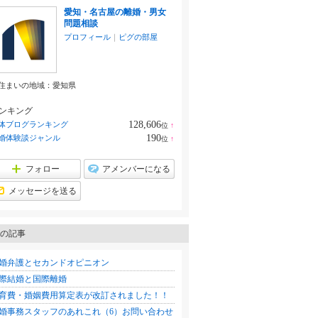
愛知・名古屋の離婚・男女
問題相談
プロフィール
｜
ピグの部屋
住まいの地域：
愛知県
ンキング
128,606
体ブログランキング
位
↑
ラ
190
婚体験談ジャンル
位
↑
ン
ラ
キ
ン
ン
キ
フォロー
アメンバーになる
グ
ン
上
グ
メッセージを送る
昇
上
昇
の記事
婚弁護とセカンドオピニオン
際結婚と国際離婚
育費・婚姻費用算定表が改訂されました！！
婚事務スタッフのあれこれ（6）お問い合わせ