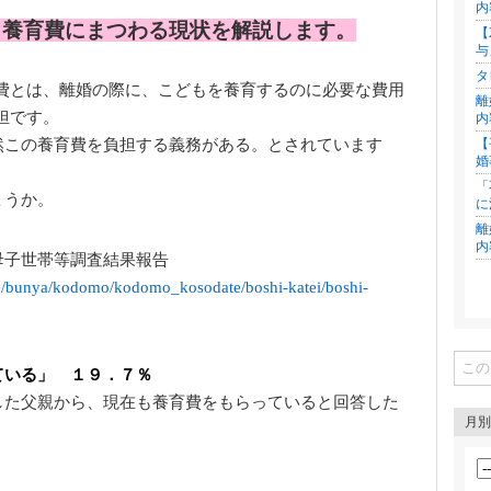
内
，養育費にまつわる現状を解説します。
【
与
タ
費とは、離婚の際に、こどもを養育するのに必要な費用
離
担です。
内
然この養育費を負担する義務がある。とされています
【
婚
「
ょうか。
に
離
内
母子世帯等調査結果報告
te/bunya/kodomo/kodomo_kosodate/boshi-katei/boshi-
ている」 １９．７％
した父親から、現在も養育費をもらっていると回答した
月別
。