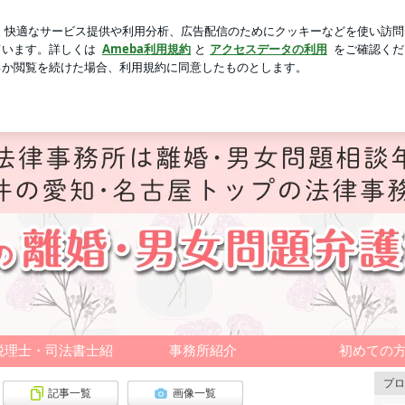
新規登録
やけどした主婦
芸能人ブログ
人気ブログ
市の離婚・不倫慰謝料に強い弁護士のブログ｜愛知県
税理士・司法書士紹介
事務所紹介
初めての
プロ
記事一覧
画像一覧