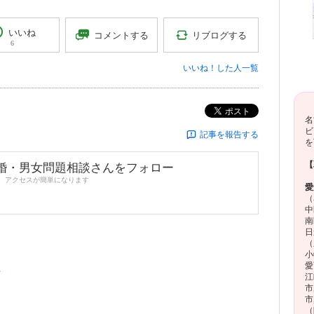
いいね
リブログする
コメントする
6
いいね！した人一覧
ポスト
名
ビ
記事を報告する
を
【
婚・男女問題相談
さんをフォロー
、アクセスが簡単になります
愛
（
中
南
日
（
小
愛
ン
江
市
市
（