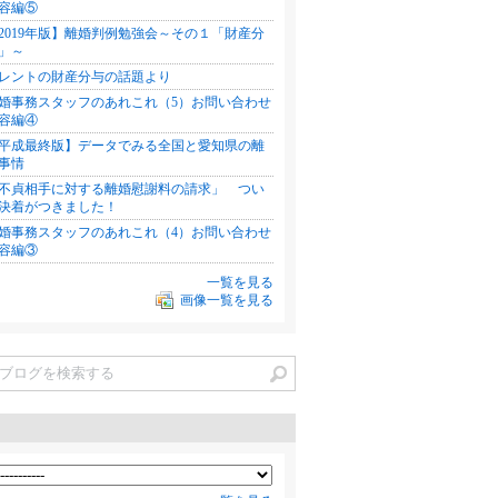
容編⑤
2019年版】離婚判例勉強会～その１「財産分
」～
レントの財産分与の話題より
婚事務スタッフのあれこれ（5）お問い合わせ
容編④
平成最終版】データでみる全国と愛知県の離
事情
不貞相手に対する離婚慰謝料の請求」 つい
決着がつきました！
婚事務スタッフのあれこれ（4）お問い合わせ
容編③
一覧を見る
画像一覧を見る