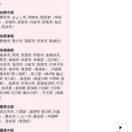
）
知県中部
豊田市, みよし市, 岡崎市, 額田郡（幸田
）, 安城市, 碧南市, 刈谷市, 西尾市, 知立
, 高浜市）
知県東部
豊橋市, 豊川市, 蒲郡市, 田原市, 新城市）
阜県南部
岐阜市, 関市, 美濃市, 羽島市, 各務原市,
県市, 瑞穂市, 本巣市, 本巣郡（北方町）,
治見市, 瑞浪市, 土岐市, 恵那市, 中津川市,
垣市, 海津市, 養老郡（養老町）, 不破郡
垂井町 関ヶ原町）, 安八郡（神戸町 輪之
町 安八町）, 揖斐郡（揖斐川町 大野町 池
町）, 恵那市, 中津川市, 美濃加茂市, 可児
, 加茂郡（坂祝町 富加町 川辺町 七宗町
百津町 白川町 東白川村）, 可児郡（御嵩
）
重県北部
四日市市, 三重郡（菰野町 朝日町 川越
）, 桑名市, いなべ市, 桑名郡（木曽岬
）, 員弁郡（東員町）
重県中部