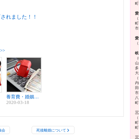
町
愛
訂されました！！
（
町
市
愛
（
>>
岐
（
山
多
大
（
内
田
市
養育費・婚姻費用算定表が改訂されました！！
八
2020-03-18
町
三
（
町
町
強会
死後離婚について
三