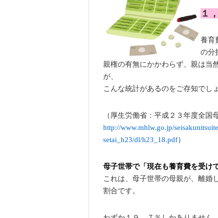
１
養育
の分
親権の有無にかかわらず、親は当
が、
こんな統計があるのをご存知でし
（厚生労働省：平成２３年度全国
http://www.mhlw.go.jp/seisakunitsui
setai_h23/dl/h23_18.pdf
）
母子世帯で「現在も養育費を受け
これは、母子世帯の母親が、離婚
割合です。
わずか１９．７％しかありません