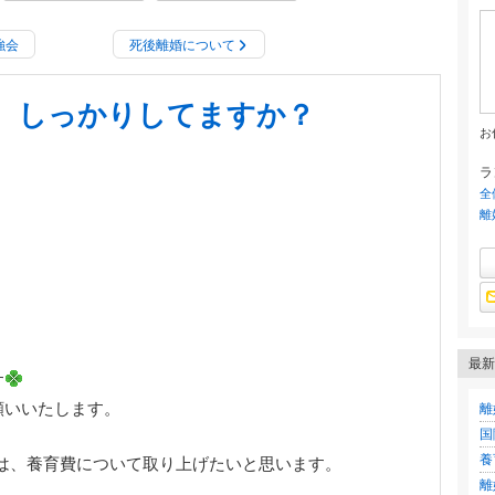
強会
死後離婚について
、しっかりしてますか？
お
ラ
全
離
最新
す
願いいたします。
離
国
養
は、養育費について取り上げたいと思います。
離