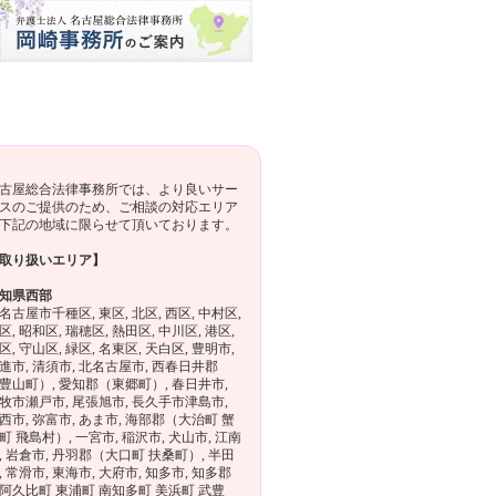
古屋総合法律事務所では、より良いサー
スのご提供のため、ご相談の対応エリア
下記の地域に限らせて頂いております。
取り扱いエリア】
知県西部
名古屋市千種区, 東区, 北区, 西区, 中村区,
区, 昭和区, 瑞穂区, 熱田区, 中川区, 港区,
区, 守山区, 緑区, 名東区, 天白区, 豊明市,
進市, 清須市, 北名古屋市, 西春日井郡
豊山町）, 愛知郡（東郷町）, 春日井市,
牧市瀬戸市, 尾張旭市, 長久手市津島市,
西市, 弥富市, あま市, 海部郡（大治町 蟹
町 飛島村）, 一宮市, 稲沢市, 犬山市, 江南
, 岩倉市, 丹羽郡（大口町 扶桑町）, 半田
, 常滑市, 東海市, 大府市, 知多市, 知多郡
阿久比町 東浦町 南知多町 美浜町 武豊