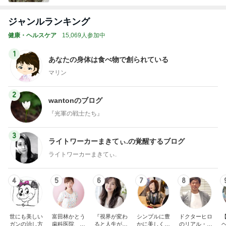
ジャンルランキング
健康・ヘルスケア
15,069人参加中
1
あなたの身体は食べ物で創られている
マリン
2
wantonのブログ
『光軍の戦士たち』
3
ライトワーカーまきてぃ.の覚醒するブログ
ライトワーカーまきてぃ.
4
5
6
7
8
世にも美しい
富田林かとう
『視界が変わ
シンプルに豊
ドクターヒロ
ガンの治し方
歯科医院 み
ると人生が変
かに美しく自
のリアル・サ