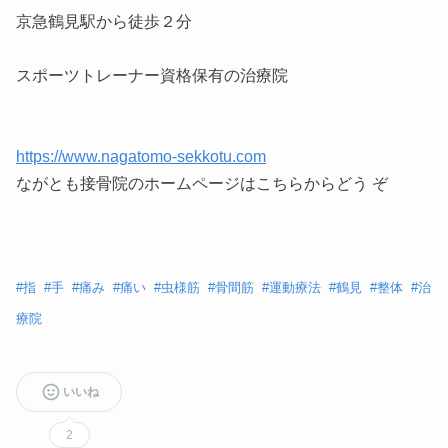
京急鶴見駅から徒歩２分
スポーツトレーナー資格保有の治療院
https://www.nagatomo-sekkotu.com
ながとも接骨院のホームページはこちらからどう ぞ
#
指
#
手
#
痛み
#
痛い
#
虫様筋
#
骨間筋
#
運動療法
#
鶴見
#
整体
#
治
療院
いいね
2