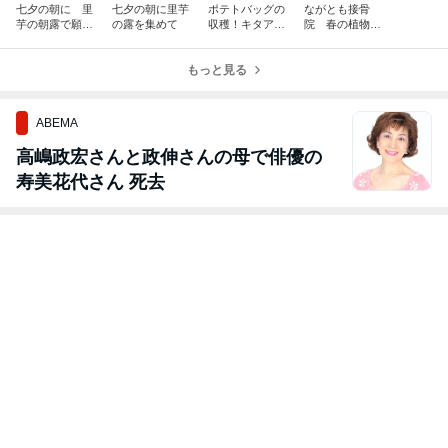
七夕の朝に 里
七夕の朝に里芋
ポテトバッグの
ながとも接骨
芋の朝露で願い
の露を集めて
収穫！キタアカ
院 春の植物大
事を書くとかな
リが１９個とれ
作戦
うらしい
ました！
もっと見る
ABEMA
高嶋政宏さんと政伸さんの母で俳優の
寿美花代さん 死去