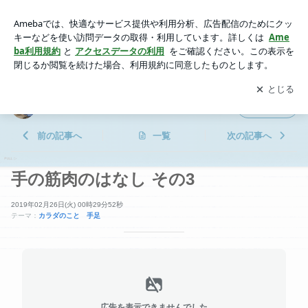
手の筋肉のはなし その3 | 横浜鶴見 ながとも接骨院
アプリをダウンロードして
ブログの更新通知
を受け取りまし
開く
ょう。
横浜鶴見 ながとも接骨院
フォロー
前の記事へ
一覧
次の記事へ
手の筋肉のはなし その3
2019年02月26日(火) 00時29分52秒
テーマ：
カラダのこと 手足
広告を表示できませんでした