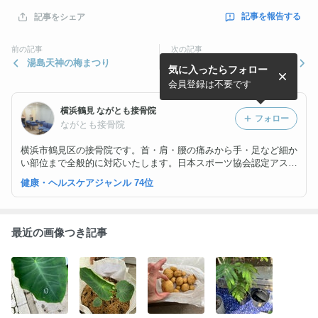
記事を報告する
記事をシェア
前の記事
次の記事
湯島天神の梅まつり
２/23(土)つるぎんドット来～
気に入ったらフォロー
い！！消防まつり２０１９
会員登録は不要です
横浜鶴見 ながとも接骨院
フォロー
ながとも接骨院
横浜市鶴見区の接骨院です。首・肩・腰の痛みから手・足など細か
い部位まで全般的に対応いたします。日本スポーツ協会認定アスレ
ティックトレーナー資格を保有していますので、スポーツ選手のケ
健康・ヘルスケアジャンル 74位
アもお任せください！
最近の画像つき記事