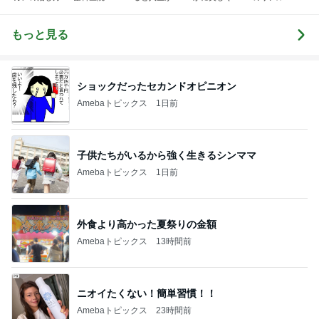
ちこ先生ブロ
わる』あいこ
由に生きる
イエンス
グ
のアイケア日
記
もっと見る
ショックだったセカンドオピニオン
Amebaトピックス
1日前
子供たちがいるから強く生きるシンママ
Amebaトピックス
1日前
外食より高かった夏祭りの金額
Amebaトピックス
13時間前
ニオイたくない！簡単習慣！！
Amebaトピックス
23時間前