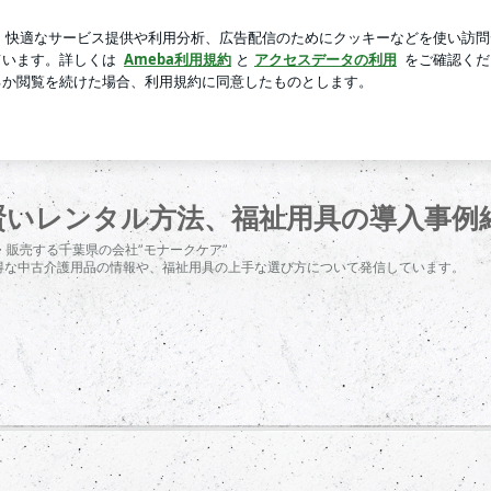
れる記念日
芸能人ブログ
人気ブログ
新規登録
ログ
ブルに。 障がい者日常生活用具対象品目 | 介護用品の選び
賢いレンタル方法、福祉用具の導入事例
販売する千葉県の会社”モナークケア”
お得な中古介護用品の情報や、福祉用具の上手な選び方について発信しています。