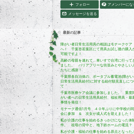
フォロー
アメンバーにな
メッセージを送る
最新の記事
障がい者日常生活用具の相談はモナークケア
へ！ 千葉市若葉区にて用具お試し後の購入
可能ですよ！
高齢の母親を連れて、車いすで台湾に行って
ました。 バリアフリーな街並みとやさしい
たちに感謝！
千葉県各自治体の、ポータブル蓄電池(障がい
日常生活用具給付)に対する給付額見直しにつ
て
千葉市医療ケア会議に参加しました。 重度
がい者への日常生活用具給付、福祉用具・最
事情を発信！
モナーク通信1月号 ４０年ぶりに中学校の
会に参加 ＆ 次女が成人式を迎えました！
私が介護の仕事を始めるきっかけになった体
件。 祖母の背中と、地下鉄ホームの電流
私が介護・福祉の仕事を始める原点となった