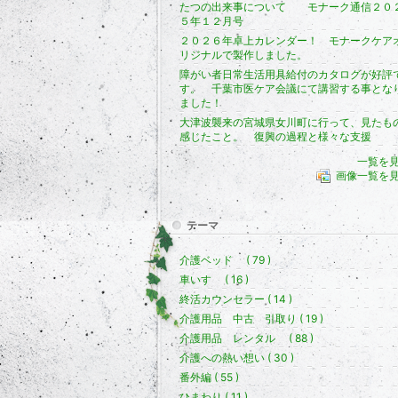
たつの出来事について モナーク通信２０
５年１２月号
２０２６年卓上カレンダー！ モナークケア
リジナルで製作しました。
障がい者日常生活用具給付のカタログが好評
す。 千葉市医ケア会議にて講習する事とな
ました！
大津波襲来の宮城県女川町に行って、見たも
感じたこと。 復興の過程と様々な支援
一覧を
画像一覧を
テーマ
介護ベッド ( 79 )
車いす ( 16 )
終活カウンセラー ( 14 )
介護用品 中古 引取り ( 19 )
介護用品 レンタル ( 88 )
介護への熱い想い ( 30 )
番外編 ( 55 )
ひまわり ( 11 )