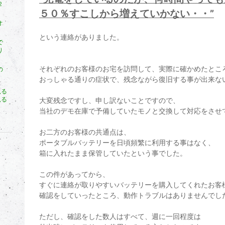
２
５０％すこしから増えていかない・・”
オ
という連絡がありました。
で
り
それぞれのお客様のお宅を訪問して、実際に確かめたとこ
の
おっしゃる通りの症状で、残念ながら復旧する事が出来な
見る
見る
大変残念ですし、申し訳ないことですので、
当社のデモ在庫で予備していたモノと交換して対応をさせ
お二方のお客様の共通点は、
ポータブルバッテリーを日頃頻繁に利用する事はなく、
箱に入れたまま保管していたという事でした。
この件があってから、
すぐに連絡が取りやすいバッテリーを購入してくれたお客
確認をしていったところ、動作トラブルはありませんでし
ただし、確認をした数人はすべて、週に一回程度は