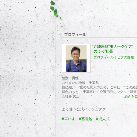
プロフィール
介護用品”モナークケア”
の シゲ社長
プロフィール
｜
ピグの部屋
性別：
男性
お住まいの地域：
千葉県
自己紹介：”世のため人のため、ご奉仕！” この経
理念のもと、 千葉市にて介護用品レンタル・販売
会社を 営...
続きを
よく使う公式ハッシュタグ
#車いす
#蓄電池
#成人式