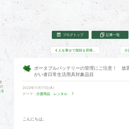
ブログトップ
記事一覧
人を乗せて階段を昇降…
介
ポータブルバッテリーの管理にご注意！ 放
がい者日常生活用具対象品目
営
の
2022年11月17日(木)
見る
テーマ：
介護用品 レンタル
こんにちは。