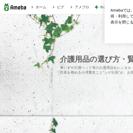
ホーム
ピグ
アメブロ
今の幸せに気付かさ
ポータブルバッテリーの管理にご注意！ 放置しておくとトラ
介護用品の選び方・
車いすや介護ベッド等の介護用品をレンタル・
代表を務める小澤重史こと”シゲ社長"が、