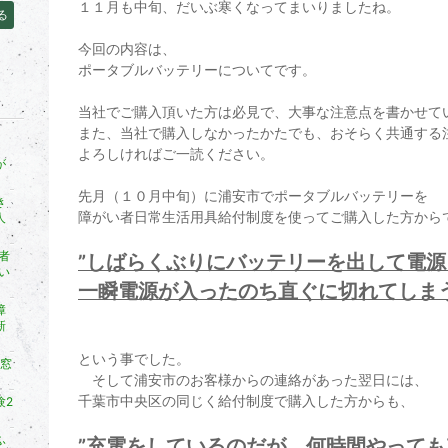
１１月も中旬、だいぶ寒くなってまいりましたね。
る
今回の内容は、
ポータブルバッテリーについてです。
当社でご購入頂いた方は必見で、大事な注意点を書かせて
また、当社で購入しなかったかたでも、おそらく共通する
よろしければご一読ください。
が
先月（１０月中旬）に浦安市でポータブルバッテリーを
き
障がい者日常生活用具給付制度を使ってご購入した方から
人
者
”しばらくぶりにバッテリーを出して電
い
一瞬電源が入ったのち直ぐに切れてしまう
障
新
という事でした。
同窓
そして浦安市のお客様からの連絡があった翌日には、
千葉市中央区の同じく給付制度で購入した方からも、
験2
？
ふ
”充電をしているのだが、何時間やって