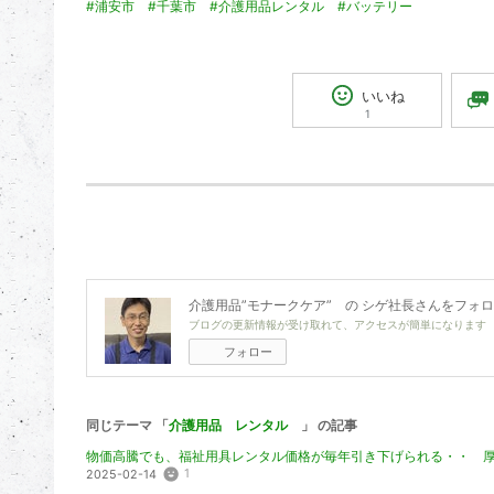
#浦安市
#千葉市
#介護用品レンタル
#バッテリー
いいね
1
介護用品”モナークケア” の シゲ社長
さんをフォロ
ブログの更新情報が受け取れて、アクセスが簡単になります
フォロー
同じテーマ 「
介護用品 レンタル
」 の記事
物価高騰でも、福祉用具レンタル価格が毎年引き下げられる・・ 
1
2025-02-14