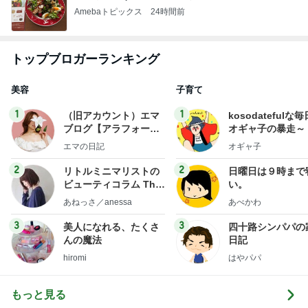
Amebaトピックス
24時間前
トップブロガーランキング
美容
子育て
1
1
（旧アカウント）エマ
kosodatefulな毎
ブログ【アラフォー会
オギャ子の暴走～
社売却セカンドライ
エマの日記
オギャ子
フ】
2
2
リトルミニマリストの
日曜日は９時まで
ビューティコラム The
い。
little minimalist's bea
あねっさ／anessa
あべかわ
uty colum
3
3
美人になれる、たくさ
四十路シンパパの
んの魔法
日記
hiromi
はやパパ
もっと見る