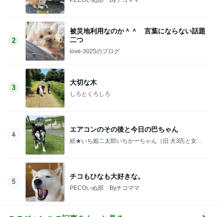
被災地利用なのか＾＾ 言葉にならない話題
二つ
2
love-3025のブログ
大切な木
3
しろとくろしろ
エアコンのその後と今日の巴ちゃん
4
続★いち姫二太郎いちかーちゃん（旧 犬3匹と女一
人で住む家を建てる！！）
チコもひなも大好きな。
5
PECOいぬ部 Byチコママ