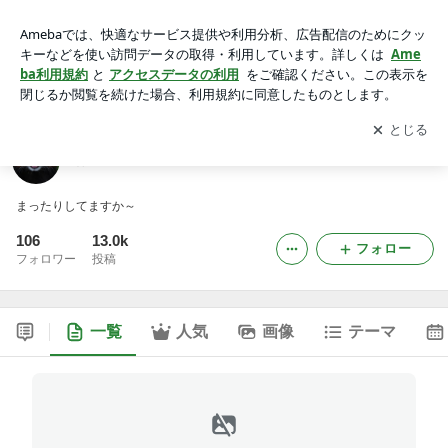
ぱんだのブログ
アプリをダウンロードして
ブログの更新通知
を受け取りまし
開く
ょう。
ぱんだのブログ
まったりしてますか～
106
13.0k
フォロー
フォロワー
投稿
一覧
人気
画像
テーマ