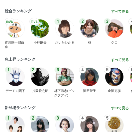
総合ランキング
すべて見る
1
2
3
市川團十郎白
小林麻央
だいたひかる
桃
クロ
猿
急上昇ランキング
すべて見る
1
2
3
4
5
デーモン閣下
片岡愛之助
林下清志(ビッ
沢田聖子
金沢克彦
グダディ)
新登場ランキング
すべて見る
1
2
3
4
5