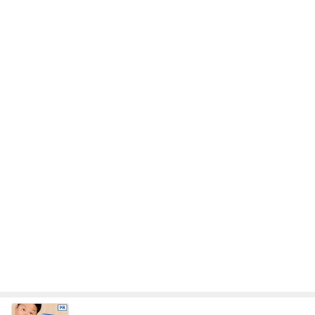
レジェンド松下のなんでもプレゼン！
Amebaトピックス
16時間前
夜パンツで失敗が少なくなった娘
Amebaトピックス
1日前
すごく思い入れのある大切な木
Amebaトピックス
16時間前
教官の嫌がらせで先生を代えたこと
Amebaトピックス
1日前