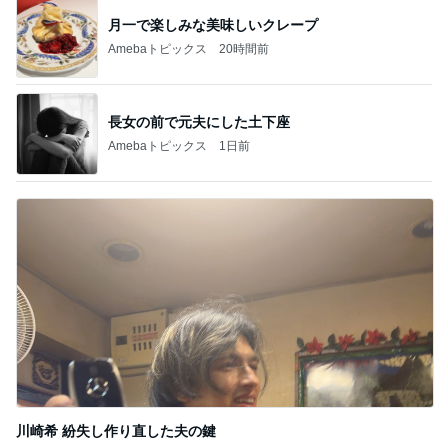
結局すべて私一人の通常業務
Amebaトピックス
24時間前
記事を読む
子どもが1人で留守番中の大地震
Amebaトピックス
2日前
薬丸裕英 夏はしっかりと朝食
Amebaトピックス
1日前