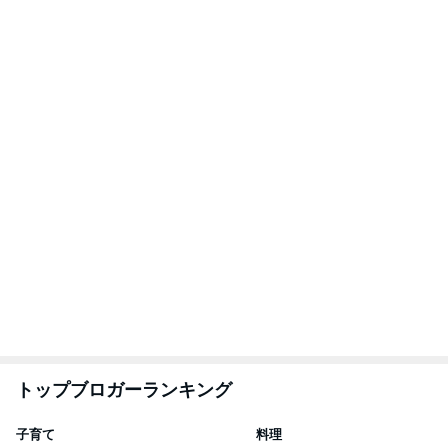
1
1
kosodatefulな毎日 ～
栄養士ママそっち
オギャ子の暴走～
簡単美味しいサイ
献立
オギャ子
そっち～
2
2
日曜日は９時まで寝た
ゆうき酒場
い。
ゆうき
あべかわ
3
3
四十路シンパパの家族
毎日笑顔で過ごし
日記
モモ母さん
はやパパ
もっと見る
3千円のソフトに悩む息子の姿勢
Amebaトピックス
10時間前
大満喫したピクニック新幹線