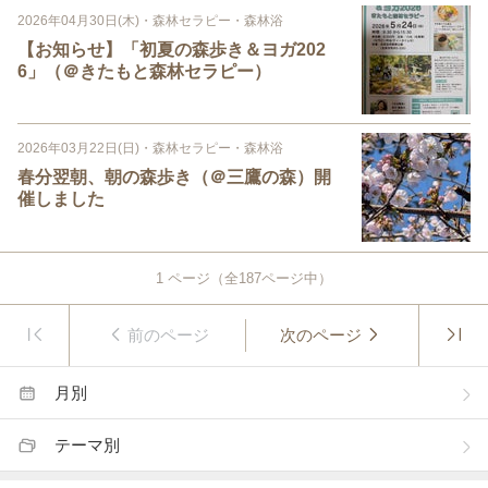
2026年04月30日(木)
・
森林セラピー・森林浴
【お知らせ】「初夏の森歩き＆ヨガ202
6」（＠きたもと森林セラピー）
2026年03月22日(日)
・
森林セラピー・森林浴
春分翌朝、朝の森歩き（＠三鷹の森）開
催しました
1
ページ（全
187
ページ中）
前のページ
次のページ
月別
テーマ別