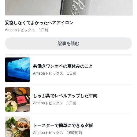
ジャンル人気記事ランキング
猫との生活
妹夫婦の新居へ
1
関西子ナシ夫婦＆ベンガル猫のがむしゃらな毎日
完全脱力の家猫の姿をどうぞ
2
母さんは今日も世話をやく
魔王ちゃんと女帝と祭壇と。
3
うちの魔王さま。