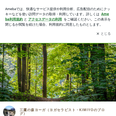
三鷹の森ヨーガ（ヨガセラピスト・KIMIYOのブログ）
アプリをダウンロードして
ブログの更新通知
を受け取りまし
開く
ょう。
ブログ（アメブロ）
Home
三鷹の森ヨーガについて
Instagr
三鷹の森ヨーガ（ヨガセラピスト・KIMIYOのブロ
グ）