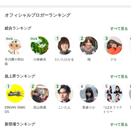
神がかってる掃除機
Amebaトピックス
21時間前
旦那の行動を疑ってしまう正直な気持ち
Amebaトピックス
2日前
ストレス発散のために作ったゲーム
Amebaトピックス
1日前
11日ぶりの多肉棚への一斉水やり
Amebaトピックス
1日前