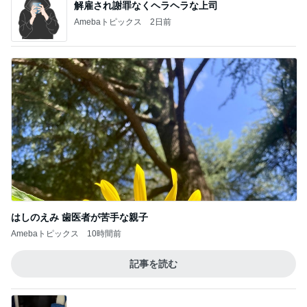
野沢 バブル時代の仲間と焼肉ランチ
Amebaトピックス
2日前
無料で入れる横浜の白い砂浜
Amebaトピックス
1日前
転倒し手伝ってくれた心優しい青年
Amebaトピックス
1日前
だいた ボンレスハムだった息子の今
Amebaトピックス
1日前