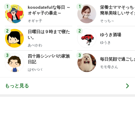
Amebaトピックス
1日前
高橋英樹 蓼科で元アシスタントと再会
Amebaトピックス
1日前
神がかってる掃除機
Amebaトピックス
21時間前
高くて買えないコストコのあんドーナツ
Amebaトピックス
2日前