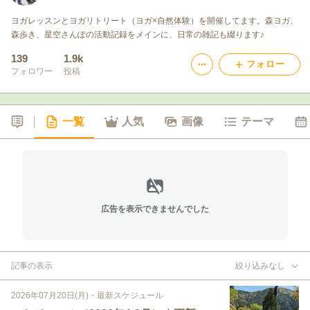
ヨガレッスンとヨガリトリート（ヨガ×自然体験）を開催してます。森ヨガ、
森歩き、星空さんぽの活動記録をメインに、日常の雑記も綴ります♪
139
1.9k
フォロー
フォロワー
投稿
一覧
人気
画像
テーマ
広告を表示できませんでした
記事の表示
絞り込みなし
2026年07月20日(月)
・
最新スケジュール