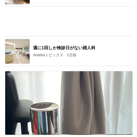
明日は秘密の譲渡会！＆待機チマチマ♪ドレミ
の歌
4
ＮＰＯ法人ねこけん Official Blog
熱烈プロポーズ！島江ちゃん正式譲渡のご報
告
5
ニャンこまルームへようこそ
このジャンルの記事をもっと見る
レジェンド松下のなんでもプレゼン！
Amebaトピックス
21時間前
後輩がくれた私をわかってくれる梅
Amebaトピックス
2日前