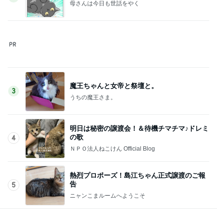
川崎希 紛失し作り直した夫の鍵
Amebaトピックス
1日前
記事を読む
選べず両方つけたトーストセット
Amebaトピックス
1日前