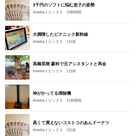
猿
急上昇ランキング
すべて見る
1
2
3
4
5
EBiDAN 39&Ki
高山善廣
こいたん
島倉りか
つばきファク
DS
トリー
新登場ランキング
すべて見る
1
2
3
4
5
BEYOOOOO
島倉りか
ゆうこりん
石 安伊
蒼井心音
NDS