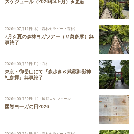
スケジュール（2026年4-9月）★更新
2026年07月16日(木)
・
森林セラピー・森林浴
7月☆夏の森林ヨガツアー（＠奥多摩）無
事終了
2026年06月29日(月)
・
寺社
東京・御岳山にて『森歩き＆武蔵御嶽神
社参拝』無事終了
2026年06月20日(土)
・
最新スケジュール
国際ヨーガの日2026
2026年05月24日(日)
・
森林セラピー・森林浴