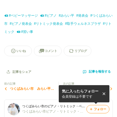
#
ベビーマッサージ
#
ピアノ
#
みらい平
#
発表会
#
つくばみらい
市
#
ピアノ発表会
#
リトミック発表会
#
取手ウェルネスプラザ
#
リト
ミック
#
習い事
いいね
コメント
リブログ
記事を報告する
記事をシェア
前の記事
次の記事
つくばみらい市 みらい平
つくばみらい市みらい平 ピ
気に入ったらフォロー
ピアノ・リトミック・ベビー
アノ・リトミック・ベビーマ
マッサージ教室 ピアノ発表
ッサージ ２０２３年度 発
会員登録は不要です
会リハーサルの様子
表会②リトミック
つくばみらい市のピアノ・リトミック・ベビーマッサージ 0歳からの音楽教室♫
フォロー
つくばみらい市ピアノ・リトミック・ベビーマッサージ 0歳からの音楽教室講師♫細谷美寿々