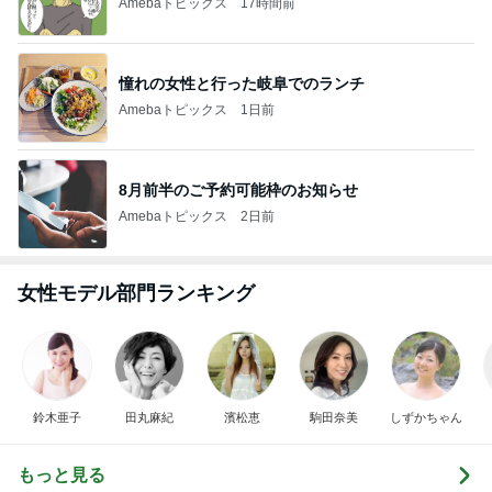
Amebaトピックス
17時間前
憧れの女性と行った岐阜でのランチ
Amebaトピックス
1日前
8月前半のご予約可能枠のお知らせ
Amebaトピックス
2日前
女性モデル部門ランキング
鈴木亜子
田丸麻紀
濱松恵
駒田奈美
しずかちゃん
もっと見る