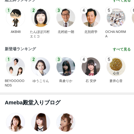
すべて見る
1
2
3
4
5
AKB48
たんぽぽ川村
北村総一朗
北別府学
OCHA NORM
エミコ
A
新登場ランキング
すべて見る
1
2
3
4
5
BEYOOOOO
ゆうこりん
島倉りか
石 安伊
蒼井心音
NDS
Ameba殿堂入りブログ