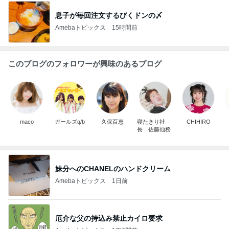
息子が毎回注文するびくドンの〆
Amebaトピックス
15時間前
このブログのフォロワーが興味のあるブログ
maco
ガールズq/b
久保百恵
寝たきり社
CHIHIRO
長 佐藤仙務
妹分へのCHANELのハンドクリーム
Amebaトピックス
1日前
厄介な父の持込み禁止カイロ要求