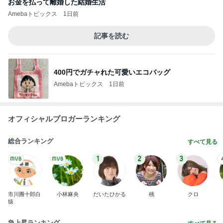
お金を払って離婚した結婚生活
Amebaトピックス
1日前
記事を読む
400円でガチャれた可愛いエコバッグ
Amebaトピックス
1日前
オフィシャルブロガーランキング
総合ランキング
すべて見る
1
2
3
市川團十郎白
小林麻央
だいたひかる
桃
クロ
猿
急上昇ランキング