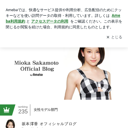
坂本澪香 オフィシャルブログ Powered by Ameba
アプリをダウンロードして
ブログの更新通知
を受け取りまし
開く
ょう。
ranking
女性モデル部門
235
坂本澪香 オフィシャルブログ