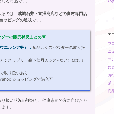
異なる商品です。
い
入るのは、
成城石井・富澤商店などの食材専門店
!ショッピングの通販
です。
テ
ウダーの販売状況まとめ▼
ブロ
ウエルシア等）：
食品カシスパウダーの取り扱
ニュ
マン
カシスサプリ（森下仁丹カシス-iなど）はあり
にじ
で取り扱いあり
お得
Yahoo!ショッピングで購入可
猫 (
商品
取り扱い状況の詳細と、健康志向の方に向けたカ
します。