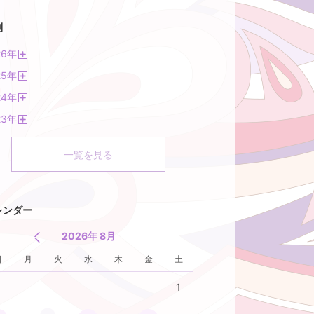
別
26
年
開
25
年
く
開
24
年
く
開
23
年
く
開
く
一覧を見る
レンダー
2026年 8月
日
月
火
水
木
金
土
1