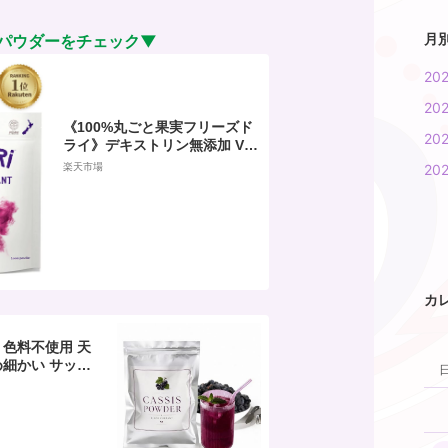
月
パウダーをチェック▼
20
20
《100%丸ごと果実フリーズド
20
ライ》デキストリン無添加 ViB
ERi 正規代理店 カシスパウダ
楽天市場
20
ー 450g オーガニック 【 有機J
AS 認定 ニュージーランド産
カシスパウダー カシス パウダ
ー 粉末 粉 無添加 オーガニック
アントシアニン アイケア スー
パーフード ヴィーガン 】
カ
 色料不使用 天
め細かい サッと
ト 業務用 (100