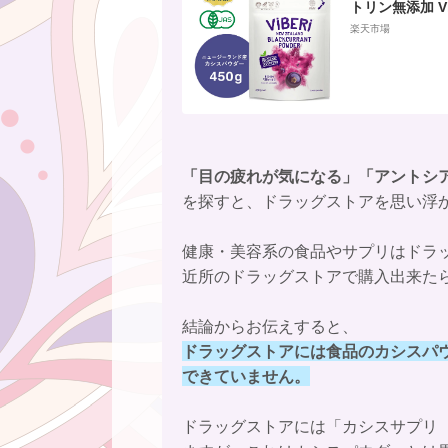
トリン無添加 V
ウダー 450g 
楽天市場
定 ニュージー
シス パウダー 
アントシアニン
ヴィーガン 】
「目の疲れが気になる」「アントシ
を探すと、ドラッグストアを思い浮
健康・美容系の食品やサプリはドラ
近所のドラッグストアで購入出来た
結論からお伝えすると、
ドラッグストアには食品のカシスパ
できていません。
ドラッグストアには「カシスサプリ（