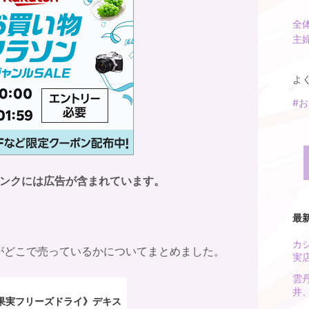
全
主
よ
#
リンクには広告が含まれています。
最
カ
がどこで売っているかについてまとめました。
実
雲
井
と果実フリーズドライ》デキス