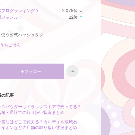
体ブログランキング
2,075
位
↓
ラ
婦ジャンル
22
位
↑
ン
ラ
キ
ン
く使う公式ハッシュタグ
ン
キ
グ
ン
おうちごはん
下
グ
降
上
昇
フォロー
新の記事
シスパウダーはドラッグストアで売ってる？
店舗・通販での取り扱い状況まとめ
丹醤油はどこで買える？カルディや成城石
、イオンなどの店舗の取り扱い状況まとめ