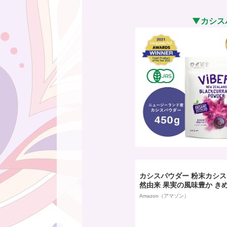
▼カシス
カシスパウダー 粉末カシス
然由来 果実の風味豊か き
溶ける 焼き菓子 飲料 デザー
Amazon（アマゾン）
gx2バッグ)