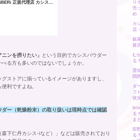
り
iBERi 正規代理店 カシスパ
売
オーガニック 【 有機JAS 認
ランド産 カシスパウダー カ
め
粉末 粉 無添加 オーガニック
カ
 アイケア スーパーフード
店
銀
貨
アニンを摂りたい」
という目的でカシスパウダー
む
る
かべる方も多いのではないでしょうか。
雲
関
ッグストアに揃っているイメージがありますし、
ら便利ですよね。
ダ
フ
状
b
ウダー（乾燥粉末）の取り扱いは現時点では確認
る
ま
田
森下仁丹カシス-iなど）」などは販売されており
る