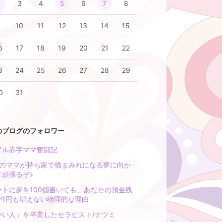
2
3
4
5
6
7
8
9
10
11
12
13
14
15
6
17
18
19
20
21
22
3
24
25
26
27
28
29
0
31
のブログのフォロワー
アル赤字ママ奮闘記
児のママが持ち家で猫まみれになる夢に向か
て頑張るぞ♪
ートに夢を100個書いても、あなたの預金残
が1円も増えない物理的な理由
いい人」を卒業したセラピスト/ナツミ