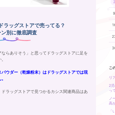
ドラッグストアで売ってる？
1
ーン別に徹底調査
2
3
アならありそう」と思ってドラッグストアに足を
か。
こ
スパウダー（乾燥粉末）はドラッグストアでは現
リ
ん。
2
っ
、ドラッグストアで見つかるカシス関連商品はあ
ノ
高
「