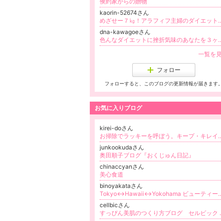
倹約家からの贈物
kaorin-52674さん
めざせー７㎏！アラフィフ主
dna-kawagoeさん
色んなダイエットに挫折気味のあなたを３ヶ月で-10kg! DNA検査×
一覧を
フォロー
フォローすると、このブログの更新情報が届きます
お気に入りブログ
kirei-doさん
お掃除でラッキーを呼ぼう。キープ・キレイ部！プロが語る
junkookudaさん
奥田順子ブログ『おくじゅん日記』
chinaccyanさん
美心食道
binoyakataさん
Tokyo↔︎Hawaii↔︎Yoko
cellbicさん
すっぴん美肌のつくり方ブログ セルビック