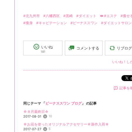
#北九州市
#八幡西区
#黒崎
#ダイエット
#エステ
#痩せ
#痩身
#キャビテーション
#ビーナススワン
#ダイエットサロン
いいね
リブログ
コメントする
181
いいね！し
記事を
同じテーマ 「
ビーナススワン ブログ
」 の記事
☆８月最終日☆
10
2017-08-31
☆お花を使ったオリジナルアクセサリー☆新作入荷☆
5
2017-07-27