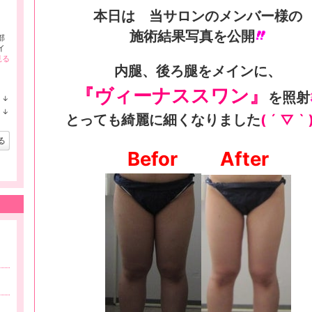
本日は 当サロンのメンバー様の
施術結果写真を公開
部
イ
見る
内腿、後ろ腿をメインに、
『ヴィーナススワン』
を照射
↓
ラ
↓
ン
とっても綺麗に細くなりました
( ´ ▽ ` 
ラ
キ
ン
ン
キ
る
グ
ン
Befor
After
下
グ
降
下
降