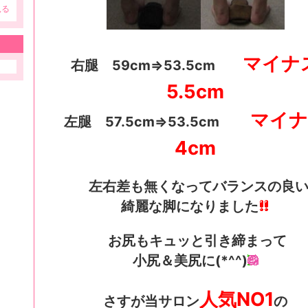
見る
マイナ
右腿 59cm⇒53.5cm
5.5cm
マイナ
左腿 57.5cm⇒53.5cm
4cm
左右差も無くなってバランスの良
綺麗な脚になりました
お尻もキュッと引き締まって
小尻＆美尻に(*^^)
人気NO1
さすが当サロン
の