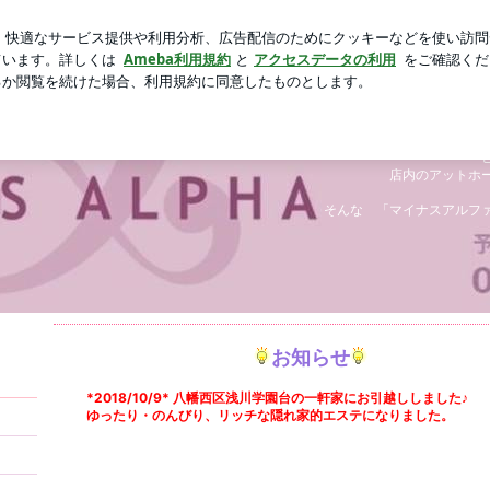
折り紙を紹介
芸能人ブログ
人気ブログ
新規登録
ログ
ダイエットサロ
ビーナ
店内のアットホ
そんな 「マイナスアルフ
お知らせ
*2018/10/9* 八幡西区浅川学園台の一軒家にお引越ししました♪
ゆったり・のんびり、リッチな隠れ家的エステになりました。