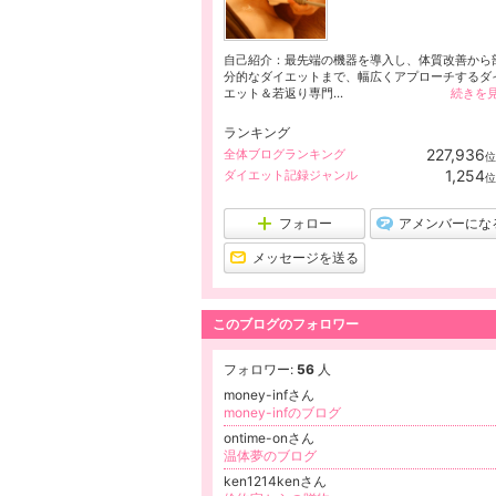
自己紹介：最先端の機器を導入し、体質改善から
分的なダイエットまで、幅広くアプローチするダ
エット＆若返り専門...
続きを
ランキング
227,936
全体ブログランキング
位
1,254
ダイエット記録ジャンル
位
フォロー
アメンバーにな
メッセージを送る
このブログのフォロワー
フォロワー:
56
人
money-infさん
money-infのブログ
ontime-onさん
温体夢のブログ
ken1214kenさん