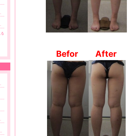
婦のダイエットライフ
個人指導で痩せるダイエットアドバイザー：中森恵美
見る
Befor
After
。
効率アップの掃除術はカンタン・最速♪
更新
hama ビューティーブログ
更新