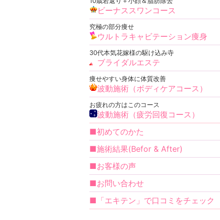
10歳若返り＋小顔＆脂肪除去
ビーナススワンコース
究極の部分痩せ
ウルトラキャビテーション痩身
30代本気花嫁様の駆け込み寺
ブライダルエステ
痩せやすい身体に体質改善
波動施術（ボディケアコース）
お疲れの方はこのコース
波動施術（疲労回復コース）
■初めてのかた
■施術結果(Befor & After)
■お客様の声
■お問い合わせ
■「エキテン」で口コミをチェック