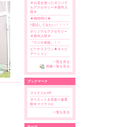
☆お花を使ったオリジナ
ルアクセサリー☆新作入
荷☆
★梅雨明け★
1度試してみたい！！！！
オリジナルアクセサリー
☆新作入荷☆
『ラジオ体操』！！
ビーナススワン★キャビ
テーション
一覧を見る
画像一覧を見る
ブックマーク
マイナスα HP
ダイエット＆若返り厳選
館☆マイナスα
一覧を見る
テーマ