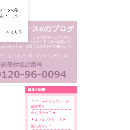
イン
ン マイナスαのブログ
ススワンやキャビテーション施術をうけられて、
ビックリ・仰天のビフォー・アフター写真とか、
ームな様子とか、お客さまの大喜びの風景とか、
ァ」 を、少しだけ覗いていってくださいね。
最新の記事
☆ヴィーナススワン・施
術結果☆
☆８月最終日☆
★まだまだ暑い！！★
夏の終わり？