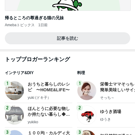
帰るところの尊過ぎる猫の兄妹
Amebaトピックス
1日前
記事を読む
トップブロガーランキング
インテリア&DIY
料理
1
1
おうちと暮らしのレシ
栄養士ママそっち
ピ 〜HOME&LIFE〜
簡単美味しいサイ
献立
yuki (ドキ子）
そっち～
2
2
ほんとうに必要な物し
ゆうき酒場
か持たない暮らし◆Ke
ゆうき
ep Life Simple◆〜イ
yukiko
ンテリアのきろく〜
3
3
１００均・カルディ大