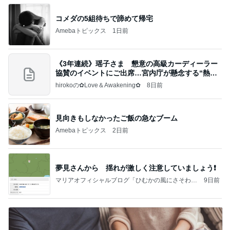
コメダの5組待ちで諦めて帰宅
Amebaトピックス
1日前
《3年連続》瑶子さま 懇意の高級カーディーラー
協賛のイベントにご出席…宮内庁が懸念する“熱心
すぎ
hirokoの✿Love＆Awakening✿
8日前
見向きもしなかったご飯の急なブーム
Amebaトピックス
2日前
夢見さんから 揺れが激しく注意していましょう❗️
マリアオフィシャルブログ「ひむかの風にさそわれ
9日前
て」Powered by Ameba