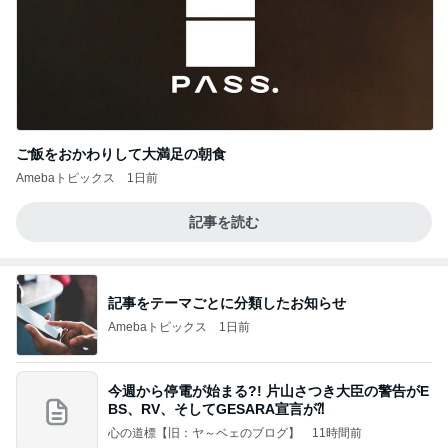
ご飯をおかわりして大満足の朝食
Amebaトピックス
1日前
記事を読む
記事をテーマごとに分類したお知らせ
Amebaトピックス
1日前
今週から停電が始まる?! 片山さつき大臣の警告がE
BS、RV、そしてGESARA宣言が⁈
心の道標【旧：ヤ～ベェのブログ】
11時間前