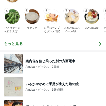
4
5
6
7
8
ひとりでもま
ラテログ
紅子のセレブ
みねみねのス
あやめCafe
めにがんばる
なグルメ日記
イーツ&食パ
ブログ
ンブログ❤️
もっと見る
案内係を信じ乗った別の方面電車
Amebaトピックス
2日前
いるかやかめに手足が生えた娘の絵
Amebaトピックス
15時間前