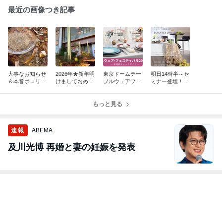
最近の画像つき記事
大事なお知らせ
2026年★新年明
東京ドームテー
明日14時半～セ
＆本音ポロリ
けましておめで
ブルウェアフェ
ミナー登壇！！
(笑)★2026年ス
とうございま
スティバル★FS
JAPANTEX2025
クール生募集に
す！！
PJの注目ブース
＠東京ビックサ
あたり…
もっと見る
♪
イト
速報
ABEMA
及川光博 再婚と妻の妊娠を発表