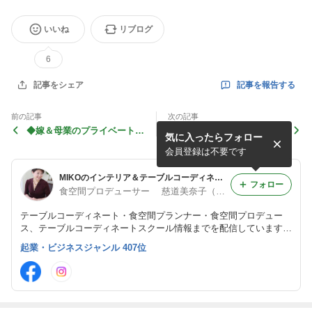
いいね
リブログ
6
記事を報告する
記事をシェア
前の記事
次の記事
◆嫁＆母業のプライベート週
◆和クリスマス～お正月のテ
気に入ったらフォロー
末特集～
ーブルコーディネート♪
会員登録は不要です
MIKOのインテリア＆テーブルコーディネート
フォロー
食空間プロデューサー 慈道美奈子（MIKO）
テーブルコーディネート・食空間プランナー・食空間プロデュー
ス、テーブルコーディネートスクール情報までを配信しています。
食空間プロジェクト㈱代表取締役・スクール代表 慈道美奈子のラ
起業・ビジネスジャンル 407位
イフスタイルブログです。