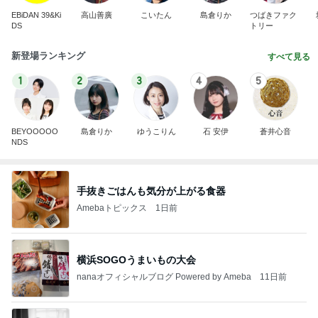
EBiDAN 39&Ki
高山善廣
こいたん
島倉りか
つばきファク
DS
トリー
新登場ランキング
すべて見る
1
2
3
4
5
BEYOOOOO
島倉りか
ゆうこりん
石 安伊
蒼井心音
NDS
手抜きごはんも気分が上がる食器
Amebaトピックス
1日前
横浜SOGOうまいもの大会
nanaオフィシャルブログ Powered by Ameba
11日前