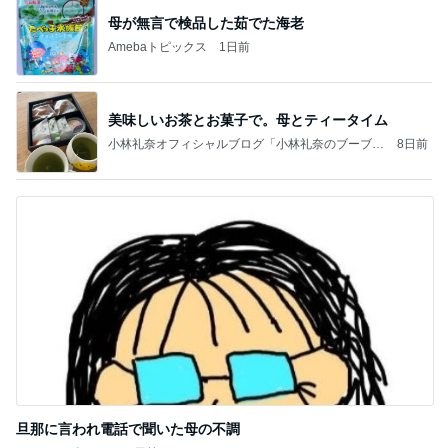
母が無言で検品した茹でた海老
Amebaトピックス
1日前
美味しいお茶とお菓子で。母とティータイム
小林礼奈オフィシャルブログ「小林礼奈のブーブー
8日前
ブログ」Powered by Ameba
旦那に言われ電話で聞いた母の不調