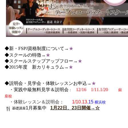
◆新・
FSPJ
資格制度について→
★
◆スクールの特徴→
★
◆スクールステップアップフロー→
★
◆2015年度 新カリキュラム→
★
◆説明会・見学会・体験レッスンお申込→
★
・実践中級無料見学＆説明会
12/16 1/11.1/20
：
銀
座校
・体験レッスン＆説明会
1/10.13
.15
：
横浜校
1月
募集中
1月22日、23日開催→☆
基礎講座