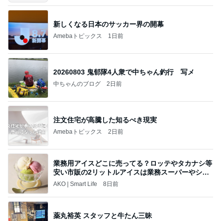
新しくなる日本のサッカー界の開幕
Amebaトピックス
1日前
20260803 鬼郁隊4人衆で中ちゃん釣行 写メ
中ちゃんのブログ
2日前
注文住宅が高騰した知るべき現実
Amebaトピックス
2日前
業務用アイスどこに売ってる？ロッテやタカナシ等
安い市販の2リットルアイスは業務スーパーやシャ
トレ
AKO | Smart Life
8日前
薬丸裕英 スタッフと牛たん三昧