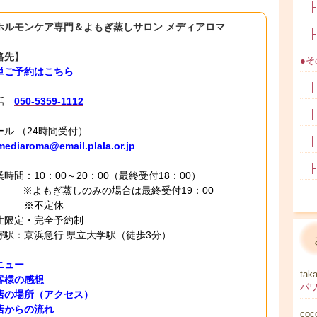
├ 
ホルモンケア専門＆よもぎ蒸しサロン メディアロマ
├ 
絡先】
●その
単ご予約はこちら
├ 学
電話
050-5359-1112
├ 
ール （24時間受付）
├ 
mediaroma@email.plala.or.jp
├ 
時間：10：00～20：00（最終受付18：00）
もぎ蒸しのみの場合は最終受付19：00
不定休
性限定・完全予約制
寄駅：京浜急行 県立大学駅（徒歩3分）
ニュー
tak
客様の感想
店の場所（アクセス）
店からの流れ
coc