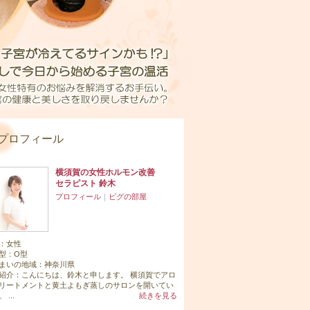
プロフィール
横須賀の女性ホルモン改善
セラピスト 鈴木
プロフィール
｜
ピグの部屋
：
女性
型：
O型
まいの地域：
神奈川県
紹介：こんにちは、鈴木と申します。 横須賀でアロ
リートメントと黄土よもぎ蒸しのサロンを開いてい
 ...
続きを見る