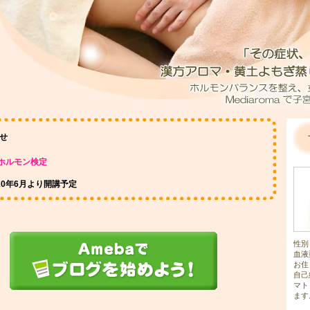
せ
ホルモン検定
020年6月より開講予定
性別
血液
お住
自己
マト
ます。