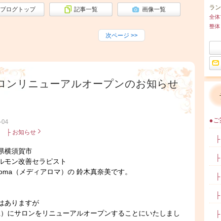
ラン
ブログトップ
記事一覧
画像一覧
全体
整体
次ページ
>>
ロンリニューアルオープンのお知らせ
●ご案
-04
：
├ お知らせ
├ 
県横須賀市
├ 
ルモン改善セラピスト
iaroma（メディアロマ）の 鈴木真奈美です。
├ 
├ 
はありますが
（土）にサロンをリニューアルオープンすることにいたしまし
├ 