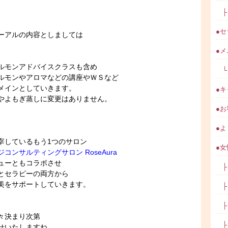
├ 
●セ
ーアルの内容としましては
●メ
ルモンアドバイスクラスも含め
業のお知らせ
└ 
ルモンやアロマなどの講座やＷＳなど
メインとしていきます。
メディカルアロマ講座を開催しました！
●キ
やよもぎ蒸しに変更はありません。
」
●お
ルモン＆メディカルアロマ講座
●よ
宰しているもう1つのサロン
＆メディカルアロマ講座
●女
コンサルティングサロン RoseAura
ューともコラボさせ
賀「女性ホルモンについて学ぶ講座」
├ 
とセラピーの両方から
美をサポートしていきます。
├ 
モンを整えるモニター募集中！
├ 
々決まり次第
んご感想
├ 
せいたしますね。