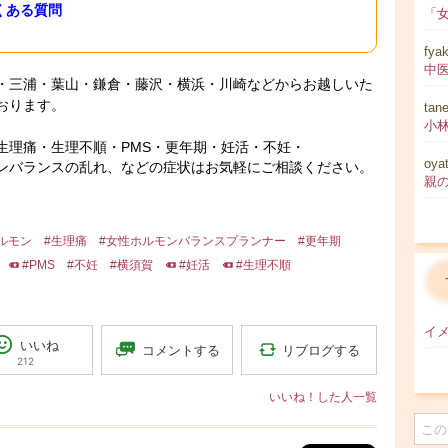
くある質問
fya
・三浦・葉山・鎌倉・藤沢・横浜・川崎などからお越しいた
おります。
tan
生理痛・生理不順・PMS・更年期・妊活・不妊・
oya
ンバランスの乱れ、などの症状はお気軽にご相談ください。
親
ルモン
#生理痛
#女性ホルモンバランスプランナー
#更年期
#PMS
#不妊
#横須賀
#妊活
#生理不順
イメ
いいね
リブログする
コメントする
212
いいね！した人一覧