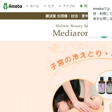
ホーム
ピグ
アメブロ
買うか迷い我慢した
横須賀 生理痛・妊活・更年期・女性ホルモン改善＆よもぎ蒸
横須賀 生理痛・妊活・更年期・女性ホル