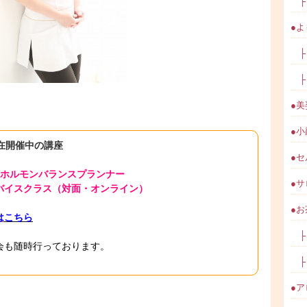
├ 
●よ
├ 
├ 
●美
●小顔
在開催中の講座
●セ
ホルモンバランスプランナー
●サロ
バイスクラス（対面・オンライン）
●お
は
こちら
├ 
会も随時行っております。
├ 
●アロ