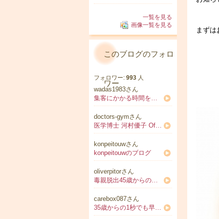
一覧を見る
画像一覧を見る
まずは
このブログのフォロ
フォロワー:
993
人
ワー
wadas1983さん
集客にかかる時間を手放して「月100万円と自由な時間」を手に入れよう！
doctors-gymさん
医学博士 河村優子 Official Blog「永遠に元気で美しく！ ドクターゆうこりん」Powered by Ameba
konpeitouwさん
konpeitouwのブログ
oliverpitorさん
毒親脱出45歳からの輝き方専門 山本真理子
carebox087さん
35歳からの1秒でも早くママになりたいあなたへ