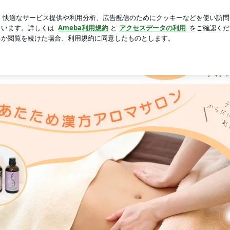
新規登録
ロ
人気のバッグ
芸能人ブログ
人気ブログ
しサロン
モン改善＆よもぎ蒸しサロン