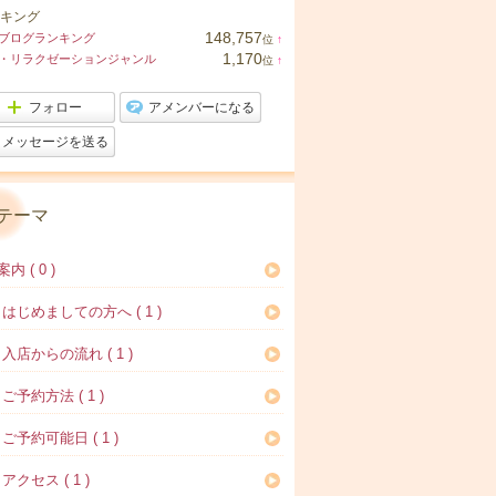
キング
148,757
ブログランキング
位
↑
ラ
1,170
・リラクゼーションジャンル
位
↑
ン
ラ
キ
ン
ン
キ
フォロー
アメンバーになる
グ
ン
上
グ
メッセージを送る
昇
上
昇
テーマ
内 ( 0 )
はじめましての方へ ( 1 )
入店からの流れ ( 1 )
ご予約方法 ( 1 )
ご予約可能日 ( 1 )
アクセス ( 1 )