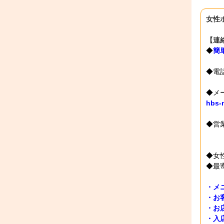
女性
【連
◆
簡
◆
◆メ
hbs-
◆営業
※よ
※
◆女
◆最
・メ
・お
・お
・入