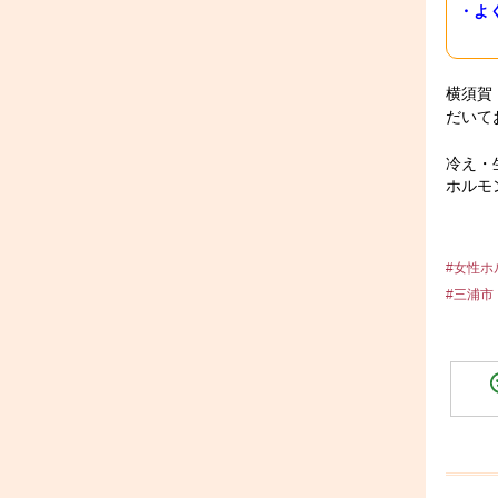
・よ
横須賀
だいて
冷え・
ホルモ
#女性ホ
#三浦市