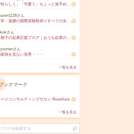
「女性らしく」「可愛く」ちょっと派手めなアラサー女子ファッション && 美容♡大人になっても華やかに♡
kuzen1128さん
中医学・薬膳の国際資格取得☆すべての女性のための薬膳講座【福岡中医薬膳学院（旧 ふくおか薬膳）】 代表 伍藤文伽（ごとうふみか）
ekokさん
小林朋子の起業応援ブログ｜おうち起業のはじめ方～丁寧で上質なライフスタイルとビジネスを始めよう
tyounanさん
の面倒を見ない長男・・・
一覧を見る
ブックマーク
ージコンサルティングサロン RoseAura
一覧を見る