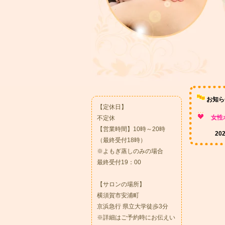
Mediaroma（メディアロマ）のブログです。
お知ら
【定休日】
女性
不定休
【営業時間】10時～20時
2
（最終受付18時）
※よもぎ蒸しのみの場合
最終受付19：00
【サロンの場所】
横須賀市安浦町
京浜急行 県立大学徒歩3分
※詳細はご予約時にお伝えい