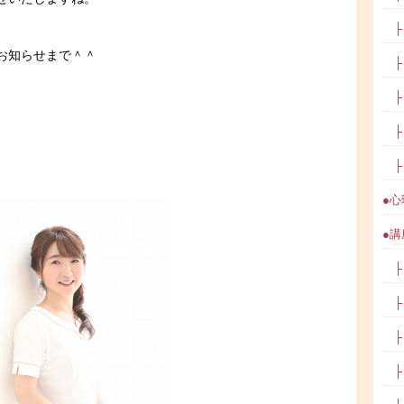
├ P
お知らせまで＾＾
├ 
├ 
├ 
├ 
●心
●講座
├ 
├ 
├ 
├ 