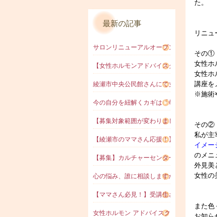
た。
最新の記事
リニュ
サロンリニューアルオープンのお知らせ
その①
女性ホ
【女性ホルモンアドバイスクラス】体験授
女性ホ
講座を
綾瀬市中央公民館さんにて女性ホルモン・
※施術
今の自分を紐解くカギは「母親との関係性
【募集対象範囲が変わりました！】女性ホ
その②
私が主
【綾瀬市のママさん応援！】女性ホルモン
イメージ
のメニ
【募集】カルチャーセンターさいか屋横須
外見美
女性の
心の悩み、誰に相談しますか？
【ママさん必見！】受講生さん、女性ホル
また色
女性ホルモン アドバイスクラス 受講生さ
お知ら