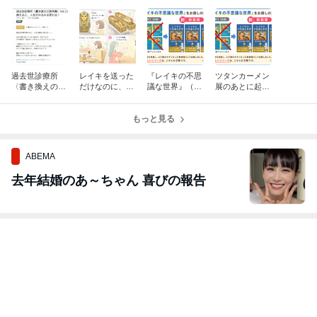
過去世診療所
レイキを送った
『レイキの不思
ツタンカーメン
〈書き換えの実
だけなのに、指
議な世界』（新
展のあとに起き
例集〉Vol.15（2
が痛い、助け
装版）電子書籍
た、不思議なレ
020年）を出版
て！
をお探しの方へ
イキ実験
もっと見る
ABEMA
去年結婚のあ～ちゃん 喜びの報告