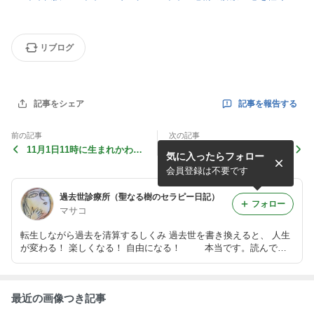
リブログ
記事を報告する
記事をシェア
前の記事
次の記事
11月1日11時に生まれかわる
心のデトックスとレイキの関
気に入ったらフォロー
（1）
係（3）
会員登録は不要です
過去世診療所（聖なる樹のセラピー日記）
フォロー
マサコ
転生しながら過去を清算するしくみ 過去世を書き換えると、 人生
が変わる！ 楽しくなる！ 自由になる！ 本当です。読んでみ
てね。
最近の画像つき記事