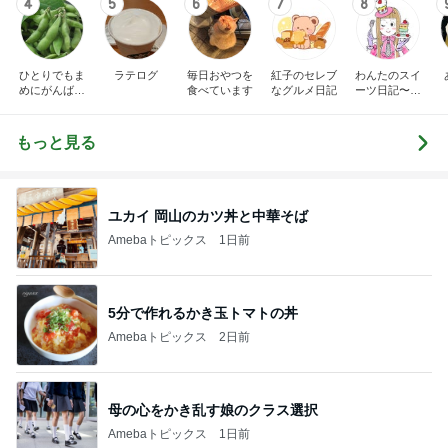
4
5
6
7
8
ひとりでもま
ラテログ
毎日おやつを
紅子のセレブ
わんたのスイ
めにがんばる
食べています
なグルメ日記
ーツ日記〜小
ブログ
さな幸せ♡コ
ンビニスイー
ツ〜
もっと見る
ユカイ 岡山のカツ丼と中華そば
Amebaトピックス
1日前
5分で作れるかき玉トマトの丼
Amebaトピックス
2日前
母の心をかき乱す娘のクラス選択
Amebaトピックス
1日前