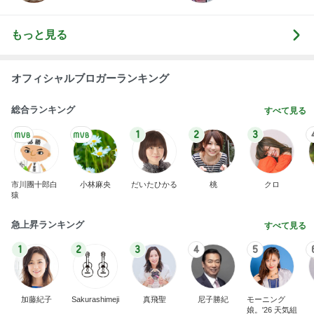
もっと見る
オフィシャルブロガーランキング
総合ランキング
すべて見る
1
2
3
市川團十郎白
小林麻央
だいたひかる
桃
クロ
猿
急上昇ランキング
すべて見る
1
2
3
4
5
加藤紀子
Sakurashimeji
真飛聖
尼子勝紀
モーニング
娘。'26 天気組