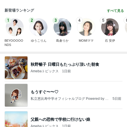
新登場ランキング
すべて見る
1
2
3
4
5
BEYOOOOO
ゆうこりん
島倉りか
MOMIママ
石 安伊
NDS
秋野暢子 日曜日もたっぷり頂いた朝食
Amebaトピックス
1日前
もうすぐ〜〜♡
私立恵比寿中学オフィシャルブログ Powered by A
5日前
meba
父親への恐怖で学校に行けない娘
Amebaトピックス
1日前