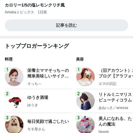
カロリー1/5の塩レモンクリチ風
Amebaトピックス
1日前
記事を読む
トップブロガーランキング
料理
美容
1
1
栄養士ママそっち～の
（旧アカウント）
簡単美味しいサイクル
ブログ【アラフォ
献立
社売却セカンドラ
そっち～
エマの日記
フ】
2
2
リトルミニマリス
ゆうき酒場
ビューティコラム 
ゆうき
little minimalist'
あねっさ／anessa
uty colum
3
3
美人になれる、た
毎日笑顔で過ごしたい
んの魔法
モモ母さん
hiromi