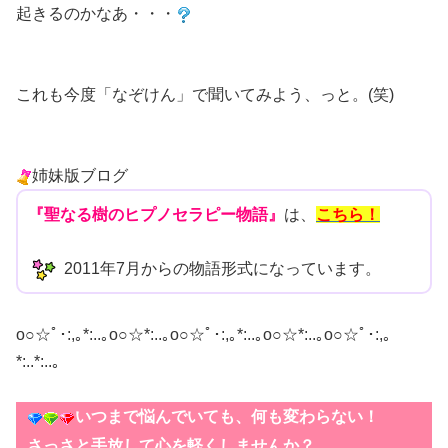
起きるのかなあ・・・
これも今度「なぞけん」で聞いてみよう、っと。(笑)
姉妹版ブログ
『聖なる樹のヒプノセラピー物語』
は、
こちら！
2011年7月からの物語形式になっています。
o○☆ﾟ･:,｡*:..｡o○☆*:..｡o○☆ﾟ･:,｡*:..｡o○☆*:..｡o○☆ﾟ･:,｡
*:..*:..｡
いつまで悩んでいても、何も変わらない！
さっさと手放して心を軽くしませんか？