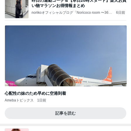
昨日の通勤コーデ＆【本日20時スタート】楽天お買
い物マラソンお得情報まとめ
norikoオフィシャルブログ「Noricoco room 〜365
6日前
日コーディネート日記〜」Powered by Ameba
心配性の妹のため早めに空港到着
Amebaトピックス
1日前
記事を読む