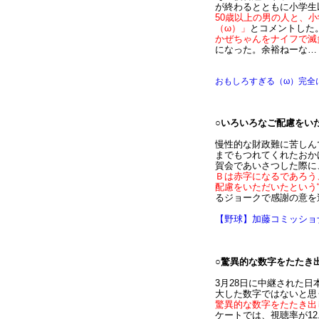
が終わるとともに小学生
50歳以上の男の人と、
（ω）」
とコメントした
かぜちゃんをナイフで滅
になった。余裕ねーな…
おもしろすぎる（ω）完全
○いろいろなご配慮をい
慢性的な財政難に苦しん
までもつれてくれたおか
賀会であいさつした際に
Ｂは赤字になるであろう
配慮をいただいたという
るジョークで感謝の意を
【野球】加藤コミッショ
○驚異的な数字をたたき
3月28日に中継された日
大した数字ではないと思
驚異的な数字をたたき出
ケートでは、視聴率が1