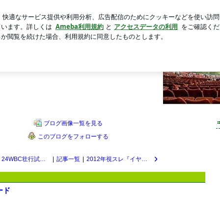
くいリップライナー
新規登録
芸能人ブログ
人気ブログ
聴率を語るblog
ります。 ※マンガの切り貼りは終了しました
ブログ画像一覧を見る
このブログをフォローする
2/23・24WBC壮行試合視聴率と時間帯
|
記事一覧
|
2012年視スレ『イヤー・オブ・ザ・ワード』投票所
ード