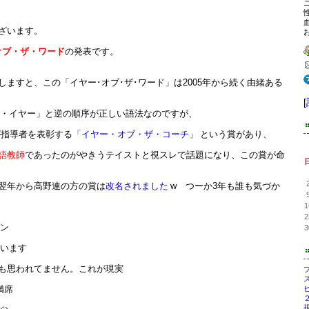
ざいます。
・オブ・ザ・ワード
の発表です。
ますと、この「イヤー･オブ･ザ･ワード」は2005年から続く由緒ある
[
ザ・イヤー」と逆の順序が正しい語法なのですが、
連が指導者を表彰する
「イヤー・オブ・ザ・コーチ」
という賞があり、
語教師
であったのがやきうテイストと視スレで話題になり、この賞が命
翌年から高野連の方の賞は
改名されました
w つーか3年も誰も気づか
1
2
パン
3
合います
何とも思われてません。これが現実
満席