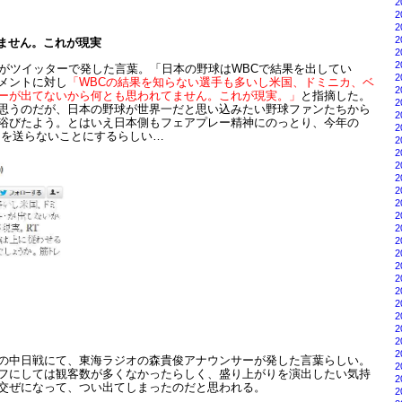
2
2
2
2
てません。これが現実
2
2
ュがツイッターで発した言葉。「日本の野球はWBCで結果を出してい
2
メントに対し
「WBCの結果を知らない選手も多いし米国、ドミニカ、ベ
2
ーが出てないから何とも思われてません。これが現実。」
と指摘した。
2
思うのだが、日本の野球が世界一だと思い込みたい野球ファンたちから
2
浴びたよう。とはいえ日本側もフェアプレー精神にのっとり、今年の
2
ーを送らないことにするらしい…
2
2
2
2
2
2
2
2
2
2
2
2
2
2
2
2
2
2
の中日戦にて、東海ラジオの森貴俊アナウンサーが発した言葉らしい。
2
フにしては観客数が多くなかったらしく、盛り上がりを演出したい気持
2
交ぜになって、つい出てしまったのだと思われる。
2