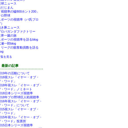
笑球ニュース
おだじまん
「視聴率の嘘800ホント200」
テロ野球
スポーツの視聴率（バ氏ブロ
グ）
焼き豚ニュース
プロパガンダファクトリー
世界一蹴の旅
スポーツの視聴率を語るblog
瀬一郎blog
Ｊリーグの観客動員数を語る
log
一覧を見る
最新の記事
2019年の活動について
2018視スレ「イヤー・オブ・
ザ・ワード」
2018年視スレ「イヤー・オブ・
ザ・ワード」ノミネート
2018日本シリーズ視聴率
2018年プロ野球巨人戦視聴率
2016年視スレ「イヤー・オブ・
ザ・ワード」について
2015視スレ「イヤー・オブ・
ザ・ワード」
2015年視スレ『イヤー・オブ・
ザ・ワード』投票所
2015日本シリーズ視聴率