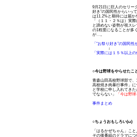
9月21日に巨人のセリ
好き”の国民性からいっ
は11.2%と期待には
「（１１・２％は）実際
と諦めない姿勢が視スレ
の1程度になることが多
が…。
「“お祭り好き”の国民
↓
「実際には１５％以上の
○今は野球をやらせたこ
青森山田高校野球部で、
高校焼き肉暴行事件」に
と学校に申し入れてきた
でならない」
「今は野球
事件まとめ
○ちょうおもしろい(ω)
「はるかぜちゃん」こと
その後番組のドラマにつ