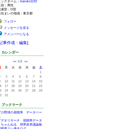
ニックネーム：
maruko1192
性別：
男性
血液型：
O型
お住まいの地域：
東京都
フォロー
メッセージを送る
アメンバーになる
記事作成・編集
]
カレンダー
<<
8月
>>
日
月
火
水
木
金
土
1
2
3
4
5
6
7
8
9
10
11
12
13
14
15
6
17
18
19
20
21
22
3
24
25
26
27
28
29
0
31
ブックマーク
プロ野球の視聴率 データベー
ス
ビデオリサーチ 視聴率データ
２ちゃんねる 球界改革議論板
視聴率スレ過去ログ