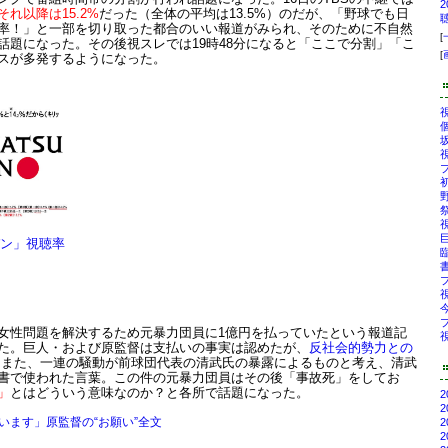
、それ以降は15.2%
だった（全体の平均は13.5%）のだが、「野球でも日
聴率！」と一部を切り取った都合のいい報道がみられ、そのために不自然
[
話題になった。その後視スレでは19時48分になると「ここで分割」「こ
[
スが多発するようになった。
視
個
坂
視
プ
初
野
祭
視
巨
ャパン」視聴率
臨
書
視
ブ
女性問題を解決するため元暴力団員に1億円を払っていたという報道記
視
た。巨人・および原監督は支払いの事実は認めたが、
反社会的勢力との
また、一連の騒動が前球団代表の清武氏の暴露によるものと考え、清武
書で使われた言葉。この件の元暴力団員はその後「事故死」をしてお
」
とはどういう意味なのか？と各所で話題になった。
2
2
います」原監督の“お願い”全文
2
2