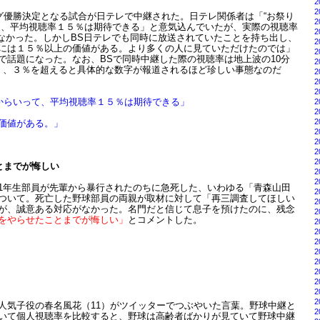
2
2
ーグ優勝決定となる試合が日テレで中継された。日テレ関係者は「“お祭り
2
て、平均視聴率１５％は期待できる」と意気込んでいたが、実際の視聴率
2
届かなかった。しかしBS日テレでも同時に放送されていたことを持ち出し、
2
には１５％以上の価値がある。より多くの人に見ていただけたのでは」
2
で話題になった。なお、BSで同時中継した際の視聴率は地上波の10分
2
く、３％を超えると具体的な数字が報道されるほど珍しい事態なのだ
2
2
2
性からいって、平均視聴率１５％は期待できる」
2
2
2
価値がある。」
2
2
2
2
とまでが悔しい
2
2
1年生部員が先輩から暴行されたのちに急死した、いわゆる「青森山田
2
ついて。死亡した野球部員の両親が取材に対して「再三調査してほしい
2
が、誠意ある対応がなかった。名門だと信じて息子を預けたのに、残念
2
をやらせたことまでが悔しい」
とコメントした。
2
2
2
2
2
2
2
2
2
人気子役の春名風花（11）がツイッターでつぶやいた言葉。野球中継と
2
いて個人視聴率を比較すると、野球は高齢者ばかりが見ていて野球中継