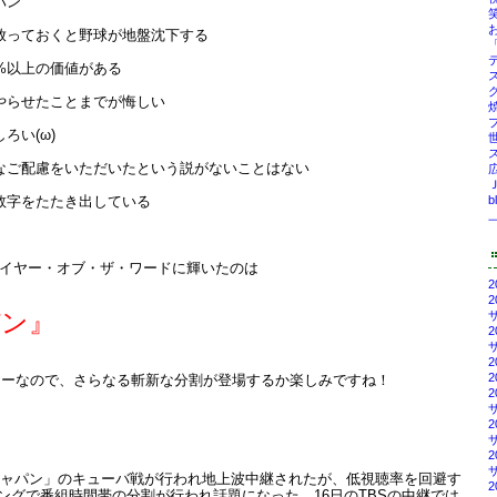
パン
を放っておくと野球が地盤沈下する
5%以上の価値がある
をやらせたことまでが悔しい
ろい(ω)
ろなご配慮をいただいたという説がないことはない
広
b
な数字をたたき出している
年のイヤー・オブ・ザ・ワードに輝いたのは
パン』
ヤーなので、さらなる斬新な分割が登場するか楽しみですね！
ャパン」のキューバ戦が行われ地上波中継されたが、低視聴率を回避す
ングで番組時間帯の分割が行われ話題になった。16日のTBSの中継では