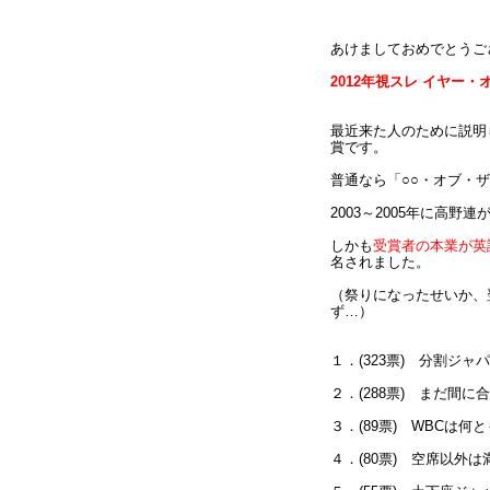
あけましておめでとうご
2012年視スレ イヤー
最近来た人のために説明し
賞です。
普通なら「○○・オブ・
2003～2005年に高野
しかも
受賞者の本業が英
名されました。
（祭りになったせいか、
ず…）
１．(323票) 分割ジャ
２．(288票) まだ間に
３．(89票) WBCは
４．(80票) 空席以外は