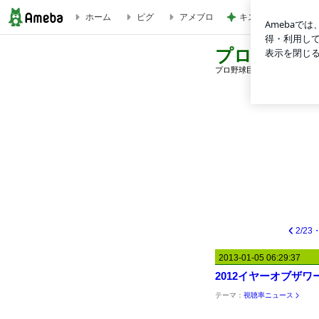
キスをしても落ちに
ホーム
ピグ
アメブロ
2012イヤーオブザワード | プロ野球の視聴率を語るblog
プロ野球の視
プロ野球巨人戦の視聴率を語
2013-01-05 06:29:37
2012イヤーオブザワ
テーマ：
視聴率ニュース