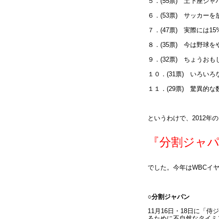
５．(55票) 土下座ジャ
６．(53票) サッカー
７．(47票) 実際には1
８．(35票) 今は野球
９．(32票) ちょうおもし
１０．(31票) いろい
１１．(29票) 驚異的
というわけで、2012
『分割ジャ
でした。今年はWBCイ
○分割ジャパン
11月16日・18日に「侍
ジ
るために不自然なタイミ