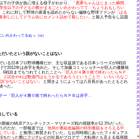
2
以下の子供が急に増える様子がわかり、
「悪夢ちゃんはじまった瞬間、
2
小学生以下の子どもの数がまるごといれかわってて、ちょうおもしろい
2
。これに対して野球の衰退を認めたがらない偏狭な野球ファンが
「はる
2
多刺しにしてドラム缶にセメント詰めて殺したい」
と殺人予告をし話題
2
2
2
2
にいれかわってるぬっ（ω）
2
2
2
2
2
ただいたという説がないことはない
2
2
でいる日本プロ野球機構だが、主な収益源である日本シリーズが6戦目
2
げで2012年は赤字を免れた。そして加藤コミッショナーが巨人の優勝祝
2
、6戦目までもつれてくれたことへ
「巨人が４勝０敗で終わったらＮＰ
2
、２試合やれば数億円はもうかるであろうということで、いろいろなご
2
“説”がないことはない」
と聞きようによっては八百長があったともとれ
2
述べた。
2
2
ナー「巨人が４勝０敗で終わったらＮＰＢは赤字…
2
2
2
2
2
出している
2
2
本開催のMLBアスレチックス－マリナーズ戦の視聴率が12.3%だった。
2
うのだが、一部報道では
「他局が番組改編期の特別番組をそろえる中、
している」
と無理に称賛されていた。なお同時期にあったフィギュアス
2.6％だった際にフジテレビの社員がブログで「大転倒とも言える低視聴