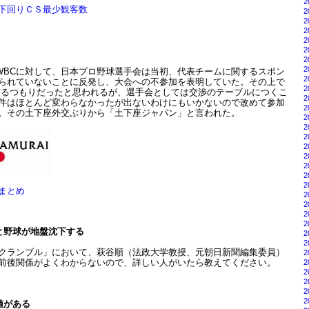
2
下回りＣＳ最少観客数
2
2
2
2
2
2
2
回WBCに対して、日本プロ野球選手会は当初、代表チームに関するスポン
2
られていないことに反発し、大会への不参加を表明していた。その上で
2
迫るつもりだったと思われるが、選手会としては交渉のテーブルにつくこ
2
件はほとんど変わらなかったが出ないわけにもいかないので改めて参加
2
。その土下座外交ぶりから「土下座ジャパン」と言われた。
2
2
2
2
2
2
2
2
まとめ
2
2
2
2
と野球が地盤沈下する
2
2
クランブル」において、萩谷順（法政大学教授、元朝日新聞編集委員）
2
前後関係がよくわからないので、詳しい人がいたら教えてください。
2
2
2
2
2
値がある