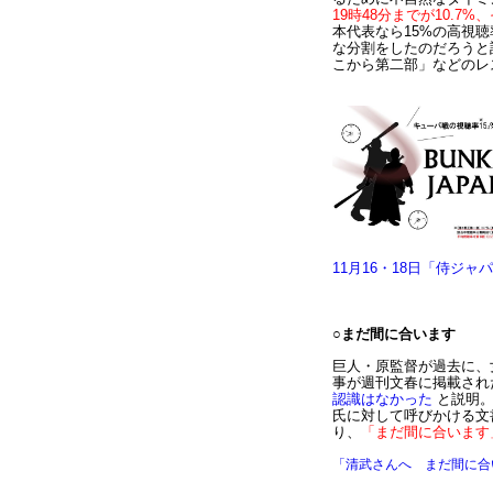
19時48分までが10.7%
本代表なら15%の高視
な分割をしたのだろうと
こから第二部」などのレ
11月16・18日「侍ジ
○まだ間に合います
巨人・原監督が過去に、
事が週刊文春に掲載され
認識はなかった
と説明。
氏に対して呼びかける文
り、
「まだ間に合います
「清武さんへ まだ間に合