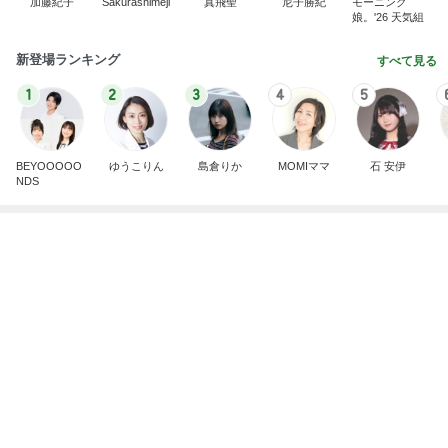
加藤紀子
Sakurashimeji
真飛聖
尼子勝紀
モーニング
娘。'26 天気組
新登場ランキング
すべて見る
1
2
3
4
5
BEYOOOOO
ゆうこりん
島倉りか
MOMIママ
石 安伊
NDS