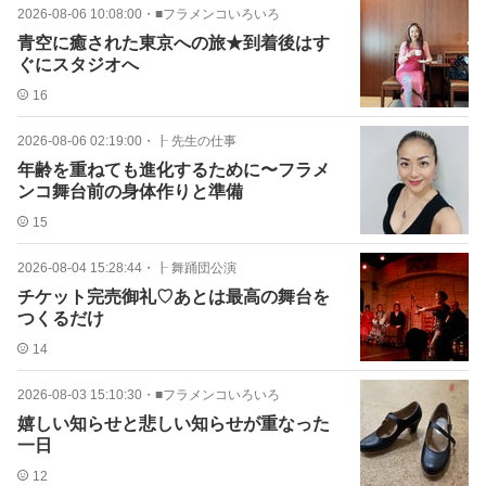
2026-08-06 10:08:00
・
■フラメンコいろいろ
青空に癒された東京への旅★到着後はす
ぐにスタジオへ
16
2026-08-06 02:19:00
・
┠ 先生の仕事
年齢を重ねても進化するために〜フラメ
ンコ舞台前の身体作りと準備
15
2026-08-04 15:28:44
・
┠ 舞踊団公演
チケット完売御礼♡あとは最高の舞台を
つくるだけ
14
2026-08-03 15:10:30
・
■フラメンコいろいろ
嬉しい知らせと悲しい知らせが重なった
一日
12