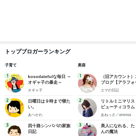
トップブロガーランキング
子育て
美容
1
1
kosodatefulな毎日 ～
（旧アカウント）
オギャ子の暴走～
ブログ【アラフォ
社売却セカンドラ
オギャ子
エマの日記
フ】
2
2
日曜日は９時まで寝た
リトルミニマリス
い。
ビューティコラム 
little minimalist'
あべかわ
あねっさ／anessa
uty colum
3
3
四十路シンパパの家族
美人になれる、た
日記
んの魔法