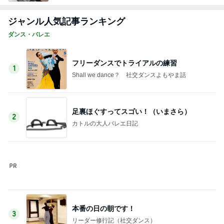
ジャンル人気記事ランキング
ダンス・バレエ
フリーダンスでトライアルの練習
1
Shall we dance？ 社交ダンスよもやま話
足裏ほぐすってスゴい！（いまさら）
2
カトルの大人バレエ日記
本番の日の朝です！
3
リーダー修行記（社交ダンス）
コネクションと『静電容量』の意外な共通点
4
痛まないカラダのトリセツ｜社交ダンス講師が伝え