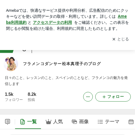
フラメンコダンサー松本真理子のブログ
アプリをダウンロードして
ブログの更新通知
を受け取りまし
開く
ょう。
ranking
3
ダンス・バレエジャンル
フラメンコダンサー松本真理子のブログ
日々のこと、レッスンのこと、スペインのことなど、フラメンコの魅力を発
信します
1.5k
8.2k
フォロー
フォロワー
投稿
一覧
人気
画像
テーマ