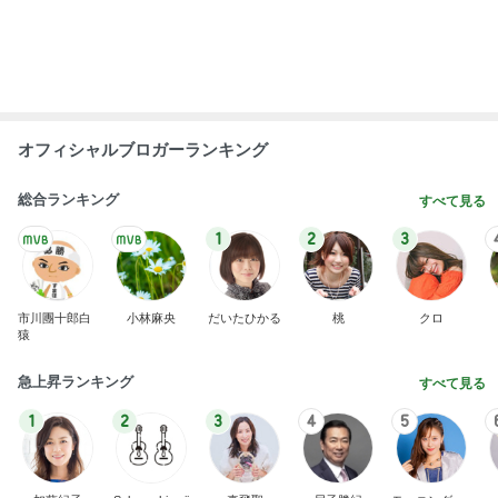
オフィシャルブロガーランキング
総合ランキング
すべて見る
1
2
3
市川團十郎白
小林麻央
だいたひかる
桃
クロ
猿
急上昇ランキング
すべて見る
1
2
3
4
5