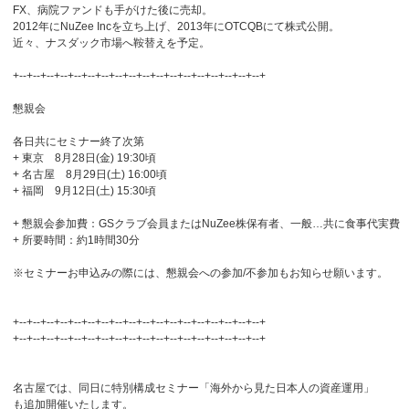
FX、病院ファンドも手がけた後に売却。
2012年にNuZee Incを立ち上げ、2013年にOTCQBにて株式公開。
近々、ナスダック市場へ鞍替えを予定。
+--+--+--+--+--+--+--+--+--+--+--+--+--+--+--+--+--+--+
懇親会
各日共にセミナー終了次第
+ 東京 8月28日(金) 19:30頃
+ 名古屋 8月29日(土) 16:00頃
+ 福岡 9月12日(土) 15:30頃
+ 懇親会参加費：GSクラブ会員またはNuZee株保有者、一般…共に食事代実費
+ 所要時間：約1時間30分
※セミナーお申込みの際には、懇親会への参加/不参加もお知らせ願います。
+--+--+--+--+--+--+--+--+--+--+--+--+--+--+--+--+--+--+
+--+--+--+--+--+--+--+--+--+--+--+--+--+--+--+--+--+--+
名古屋では、同日に特別構成セミナー「海外から見た日本人の資産運用」
も追加開催いたします。