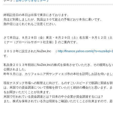
テーマ：
百年シナリオセミナー
終戦記念日の本日は出張で東京にきております。
先ほど到着しましたが、気温は３０℃超えの予報どおり本当に暑いです。
熱中症にはくれぐれもご注意ください。
さて本日は、８月２８日（金）東京・８月２９日（土）名古屋・９月１２日（土
ミナー（グローバルサポート社主催）】のご案内です。
２０１２年に設立されたNuZee,Inc （
http://finance.yahoo.com/q?s=nuze&ql=
す。
私自身２０１３年初頭にNuZee,Incの株式を保有させていただき、その後間もな
公開されました。
昨年５月には、カリフォルニア州サンディエゴ市の本社を訪問しお話を伺いまし
現在ナスダック市場への鞍替えに向けて、ものすごいスピードで順調に実績を挙
は、米国での資金調達について情報を得ていただく絶好の機会だと思います。ま
をお聞きいただくことが出来ます。
米国で行われている資金調達とは？日本の中小企業が資金調達するには？
また、株式を保有されている方は現状をご確認いただくことが出来ますので、是