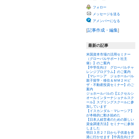
フォロー
メッセージを送る
アメンバーになる
[
記事作成・編集
]
最新の記事
米国資本市場の活用セミナー
（グローバルサポート社主
催）】のご案内
【中学生向け グローバルチャ
レンジプログラム】のご案内
【マレーシア ジョホールバル
親子留学・移住＆ＭＭ２Ｈビ
ザ・不動産投資セミナー】のご
案内
ジョホールバルの【エクセルシ
オールインターナショナルスク
ール】スプリングスクールに参
加しています
【イスカンダル・マレーシア】
が本格的に動き始めた
【日本人経営者のための新しい
資金調達方法】セミナーに参加
しました
明日３月２７日から子供達を香
港に行かせます【中高生向けグ