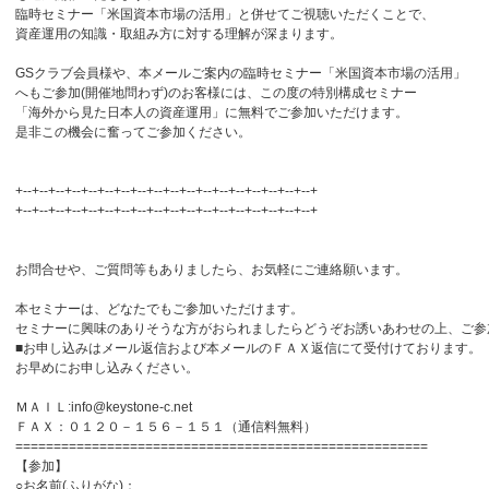
臨時セミナー「米国資本市場の活用」と併せてご視聴いただくことで、
資産運用の知識・取組み方に対する理解が深まります。
GSクラブ会員様や、本メールご案内の臨時セミナー「米国資本市場の活用」
へもご参加(開催地問わず)のお客様には、この度の特別構成セミナー
「海外から見た日本人の資産運用」に無料でご参加いただけます。
是非この機会に奮ってご参加ください。
+--+--+--+--+--+--+--+--+--+--+--+--+--+--+--+--+--+--+
+--+--+--+--+--+--+--+--+--+--+--+--+--+--+--+--+--+--+
お問合せや、ご質問等もありましたら、お気軽にご連絡願います。
本セミナーは、どなたでもご参加いただけます。
セミナーに興味のありそうな方がおられましたらどうぞお誘いあわせの上、ご参
■お申し込みはメール返信および本メールのＦＡＸ返信にて受付けております。
お早めにお申し込みください。
ＭＡＩＬ:info@keystone-c.net
ＦＡＸ：０１２０－１５６－１５１（通信料無料）
======================================================
【参加】
○お名前(ふりがな)：