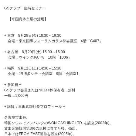
GSクラブ 臨時セミナー
【米国資本市場の活用】
+ 東京 8月28日(金) 18:30～19:30
会場：東京国際フォーラムガラス棟会議室 4階「G407」
+ 名古屋 8月29日(土) 15:00～16:00
会場：ウインクあいち 10階「1006」
+ 福岡 9月12日(土) 14:30～15:30
会場：JR博多シティ会議室 9階「会議室1」
+ 参加費 +
GSクラブ会員またはNuZee株保有者…無料
一般…1,000円
+ 講師：東田真輝社長プロフィール +
名古屋市出身。
韓国ソウルでノンバンクのWON CASHING LTD. を設立(2002年)。
貸出金額韓国第3位の規模に育てた後、売却。
日本ではFROM EAST証券を設立(2005年)。