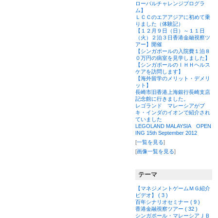
ローバルチャレンジプログラ
ム】
ＬＣＣのエアアジアに初めて乗
りました（体験記）
【１２月９日（日）～１１日
（火）２泊３日香港金融視察ツ
アー】開催
【シンガポールの入院費１泊８
０万円の病室を見学しました】
【シンガポールのＩＨＨヘルス
ケアを訪問します】
【海外留学のメリット・デメリ
ット】
長崎市旧香港上海銀行長崎支店
記念館に行きました。
レゴランド マレーシアがブ
キ・インダのイオンで紹介され
ていました
LEGOLAND MALAYSIA OPEN
ING 15th September 2012
[
一覧を見る
]
[
画像一覧を見る
]
テーマ
【マネジメントゲームＭＧ紹介
ビデオ】 ( 3 )
百年シナリオセミナー ( 9 )
香港金融視察ツアー ( 32 )
シンガポール・マレーシアＪＢ