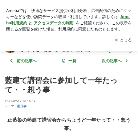
藍建て講習会に参加して一年たって・・想う事 | 無農薬・無添
加コンフィチュールと天然酵母・アトピー対応パン“ままや”の
アプリをダウンロードして
ブログの更新通知
を受け取りまし
開く
ブログ
ょう。
無農薬・無添加コンフィチュールと天然酵
フォロー
母・アトピー対応パン“ままや”のブログ
前の記事へ
一覧
次の記事へ
藍建て講習会に参加して一年たっ
て・・想う事
2022-02-19 20:16:39
テーマ：
藍仕事
正藍染の藍建て講習会からちょうど一年たって・・想う
事。