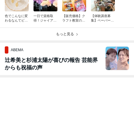
色でこんなに変
一日で資格取
【販売価格】ク
【体験講座募
わるなんてビッ
得！ジャイアン
ラフト教室の裏
集】ペーパーフ
クリ！紙で作る
トフラワー養成
側の話
ラワーとは？
花のアクセサリ
講座 募集！
(各種ペーパー
ー作りました♡
もっと見る
フラワーコース
ペーパーフラワ
の体験が可能で
ーで
す)
ABEMA
辻希美と杉浦太陽が喜びの報告 芸能界
からも祝福の声