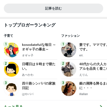
記事を読む
トップブロガーランキング
子育て
ファッション
1
1
kosodatefulな毎日 ～
妻です。ママです
オギャ子の暴走～
です。
オギャ子
eri.
2
2
日曜日は９時まで寝た
40代からの大人
い。
アルを品良く着こ
ファッションブロ
あべかわ
えりん
3
3
四十路シンパパの家族
銀の滴降る降るま
日記
に・・・
はやパパ
illallan
もっと見る