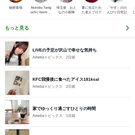
秘密基地
Akinobu Tanig
埼玉発 おと
妻に先立たれ
「やす」のの
uchi | Itoshima
なの小探険
た老人ブログ
んびり日常記
Landscape Ph
otographer
もっと見る
LIVEの予定が沢山で幸せな気持ち
Amebaトピックス
2日前
KFC我慢後に食べたアイス181kcal
Amebaトピックス
2日前
家でゆっくり過ごすひとりの時間
Amebaトピックス
1日前