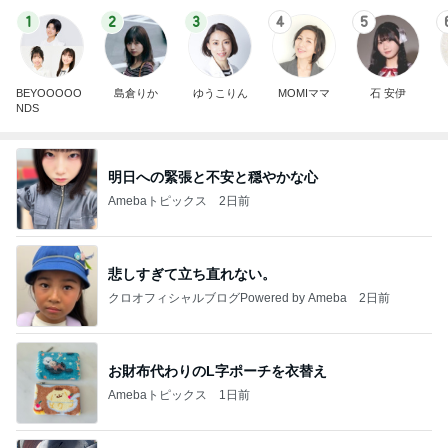
1
2
3
4
5
BEYOOOOO
島倉りか
ゆうこりん
MOMIママ
石 安伊
NDS
明日への緊張と不安と穏やかな心
Amebaトピックス
2日前
悲しすぎて立ち直れない。
クロオフィシャルブログPowered by Ameba
2日前
お財布代わりのL字ポーチを衣替え
Amebaトピックス
1日前