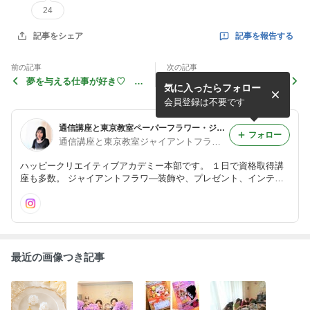
24
記事を報告する
記事をシェア
前の記事
次の記事
夢を与える仕事が好き♡ H
【ジャイアントフラワー通信
気に入ったらフォロー
appy TsuNaGu コレクショ
講座ご感想】ずっとワクワク
ン♪
♪
会員登録は不要です
通信講座と東京教室ペーパーフラワー・ジャイアントフラワー教室
フォロー
通信講座と東京教室ジャイアントフラワー・ペーパーフラワー！
ハッピークリエイティブアカデミー本部です。 １日で資格取得講
座も多数。 ジャイアントフラワ―装飾や、プレゼント、インテリ
アにも役立つペーパーフラワー講座、通信講座開催中。
最近の画像つき記事