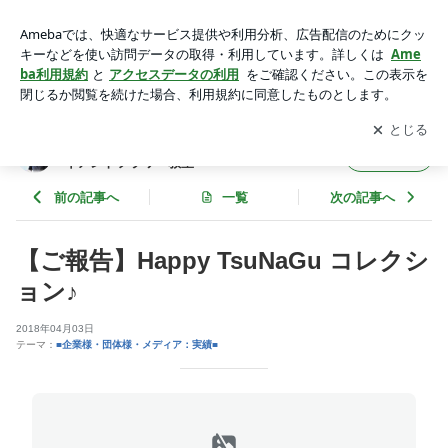
【ご報告】Happy TsuNaGu コレクション♪ | 通信講座と東京
教室ペーパーフラワー・ジャイアントフラワー教室
アプリをダウンロードして
ブログの更新通知
を受け取りまし
開く
ょう。
通信講座と東京教室ペーパーフラワー・ジャ
フォロー
イアントフラワー教室
前の記事へ
一覧
次の記事へ
【ご報告】Happy TsuNaGu コレクシ
ョン♪
2018年04月03日
テーマ：
■企業様・団体様・メディア：実績■