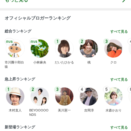
オフィシャルブロガーランキング
総合ランキング
すべて見る
1
2
3
市川團十郎白
小林麻央
だいたひかる
桃
クロ
猿
急上昇ランキング
すべて見る
1
2
3
4
5
木村直人
BEYOOOOO
美川憲一
吉岡淳
水森かおり
NDS
新登場ランキング
すべて見る