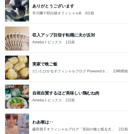
ありがとうございます
市川團十郎白猿オフィシャルB
4日前
収入アップ目指す転職に夫が反対
Amebaトピックス
1日前
実家で晩ご飯
だいたひかるオフィシャルブログ Powered by
23時間前
Ameba
自画自賛するほど美味しい鶏むね肉
Amebaトピックス
2日前
わあ喉は‥
藤田朋子オフィシャルブログ「笑顔の種と眠る犬」
2日前
Powered by Ameba