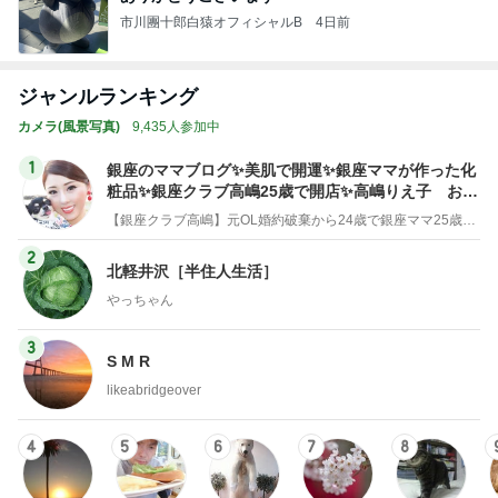
市川團十郎白猿オフィシャルB
4日前
ジャンルランキング
カメラ(風景写真)
9,435人参加中
1
銀座のママブログ✨美肌で開運✨銀座ママが作った化
粧品✨銀座クラブ高嶋25歳で開店✨高嶋りえ子 お着
物でエルメス バーキン コーデ
【銀座クラブ高嶋】元OL婚約破棄から24歳で銀座ママ25歳でオーナーママ銀座 美肌で開運♡パワースポット巡り高嶋りえ子ブログ
2
北軽井沢［半住人生活］
やっちゃん
3
S M R
likeabridgeover
4
5
6
7
8