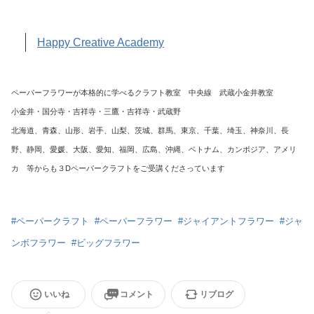
Happy Creative Academy
ペーパーフラワーが本格的に学べるクラフト教室 中央線 武蔵小金井教室
小金井・国分寺・吉祥寺・三鷹・吉祥寺・武蔵野
北海道、青森、山形、岩手、山梨、茨城、群馬、東京、千葉、埼玉、神奈川、長
野、静岡、愛媛、大阪、愛知、福岡、広島、沖縄、ベトナム、カンボジア、アメリ
カ 等からも３Dペーパークラフトをご受講くださっています
#
ペーパークラフト
#
ペーパーフラワー
#
ジャイアントフラワー
#
ジャ
ンボフラワー
#
ビッグフラワー
いいね
コメント
リブログ