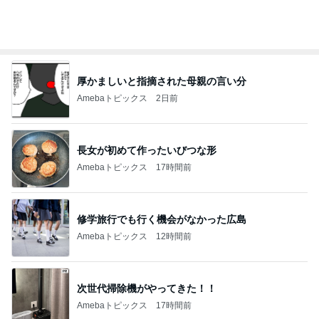
オフィシャルブロガーランキング
総合ランキング
すべて見る
1
2
3
市川團十郎白
小林麻央
だいたひかる
桃
クロ
猿
急上昇ランキング
すべて見る
1
2
3
4
5
EBiDAN 39&Ki
高山善廣
こいたん
島倉りか
つばきファク
DS
トリー
新登場ランキング
すべて見る
1
2
3
4
5