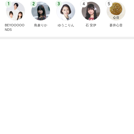
堀ちえみ 鍼灸院での上半身治療
Amebaトピックス
1日前
記事を読む
だいた シンクロだった息子の寝相
Amebaトピックス
1日前
少し残念なお知らせがある素敵なピアス
Amebaトピックス
1日前
注意できない病気の酷い音声チック
Amebaトピックス
14時間前
高くて買えないコストコのあんドーナツ