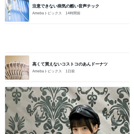
＊踏んだり蹴ったりの誕生日の１日＊
1
みかぱちこ家のおうちでごはん
ス・ト・レ・ス☆
2
ぴこれの毎日コレクション♬.*ﾟ
息子自慢いいですか？♡♡
3
酒ポンコツ女の息子LOVE blog♡♡
【正直レビューします！】ホントに良いの？
4
ｒｉｉ＊ごはんアルバム
【息子どもに振り回された木曜日と、秒速お
にぎりメーカー。】3日分の晩ごはん♪
5
お酒と筋トレが好き！料理が苦手な40歳5児ママ主