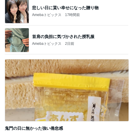
癒されるアクアリウムとワークショップ
Amebaトピックス
1日前
記事を読む
夫の土産のずっしり重みがある梨
Amebaトピックス
24時間前
次世代掃除機がやってきた！！
Amebaトピックス
17時間前
赤ちゃんおせんべいをくれたお店の人
Amebaトピックス
1日前