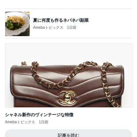
エアコンを止めて過ごす清々しい午後
Amebaトピックス
2日前
記事を読む
コメダで食べた充分高級なかき氷
Amebaトピックス
1日前
半年ぶりに長男と2人きりの時間
Amebaトピックス
1日前
毎日文句で早く始まってほしい給食