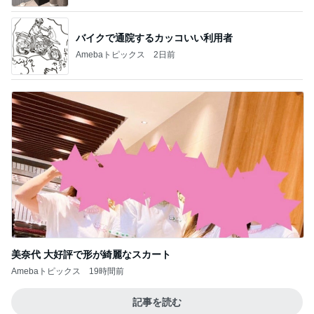
BEYOOOOO
島倉りか
ゆうこりん
石 安伊
蒼井心音
NDS
芸能人・有名人ブログ TOPへ
神がかってる掃除機
Amebaトピックス
17時間前
激しい雷雨で断念した初日のKTV
Amebaトピックス
2日前
私のまわりの知らなかった人たちの反応
Amebaトピックス
1日前