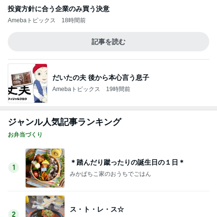
渋滞の帰りに息子と食べたラーメン
Amebaトピックス
1日前
スイカの味がすると言われたジュース
Amebaトピックス
2日前
高橋英樹 胃腸に軽いあっさり朝食
Amebaトピックス
1日前
夏に何度も作るネバネバ副菜
Amebaトピックス
1日前