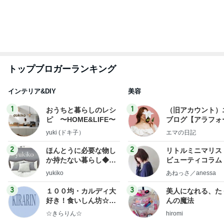
もっと見る
厚かましいと指摘された母親の言い分
Amebaトピックス
2日前
長女が初めて作ったいびつな形
Amebaトピックス
17時間前
修学旅行でも行く機会がなかった広島
Amebaトピックス
12時間前
次世代掃除機がやってきた！！
Amebaトピックス
17時間前