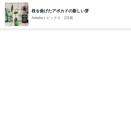
枝を曲げたアボカドの新しい芽
Amebaトピックス
2日前
トップブロガーランキング
インテリア&DIY
美容
1
1
おうちと暮らしのレシ
（旧アカウント）
ピ 〜HOME&LIFE〜
ブログ【アラフォ
社売却セカンドラ
yuki (ドキ子）
エマの日記
フ】
2
2
ほんとうに必要な物し
リトルミニマリス
か持たない暮らし◆Ke
ビューティコラム 
ep Life Simple◆〜イ
little minimalist'
yukiko
あねっさ／anessa
ンテリアのきろく〜
uty colum
3
3
１００均・カルディ大
美人になれる、た
好き！食いしん坊☆き
んの魔法
らりん☆のブログ
☆きらりん☆
hiromi