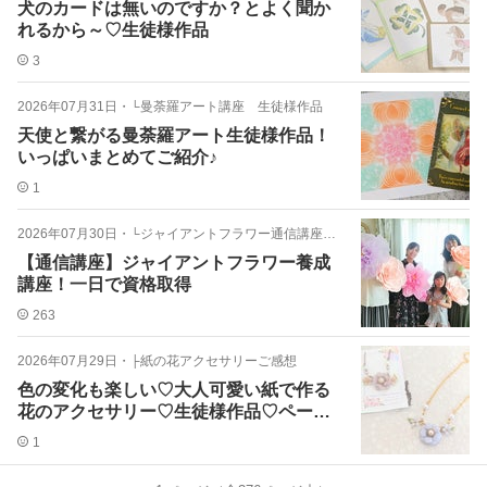
犬のカードは無いのですか？とよく聞か
れるから～♡生徒様作品
3
2026年07月31日
・
└曼荼羅アート講座 生徒様作品
天使と繋がる曼荼羅アート生徒様作品！
いっぱいまとめてご紹介♪
1
2026年07月30日
・
└ジャイアントフラワー通信講座 詳細
【通信講座】ジャイアントフラワー養成
講座！一日で資格取得
263
2026年07月29日
・
├紙の花アクセサリーご感想
色の変化も楽しい♡大人可愛い紙で作る
花のアクセサリー♡生徒様作品♡ペーパ
ーフラワーで
1