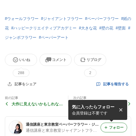
#
ウォールフラワー
#
ジャイアントフラワー
#
ペーパーフラワー
#
紙の
花
#
ハッピークリエイティブアカデミー
#
大きな花
#
壁の花
#
壁面
#
ジャンボフラワー
#
ペーパーアート
いいね
コメント
リブログ
288
2
記事を報告する
記事をシェア
前の記事
次の記事
大作に見えないかもしれない
大人気！紙で作るスズランの
気に入ったらフォロー
けど大作です紙で作るヒヤシ
アクセサリー♡生徒様作品♡
ンス：ペーパーフラワー生徒
ペーパーフラワーで
会員登録は不要です
様作品
通信講座と東京教室ペーパーフラワー・ジャイアントフラワー教室
フォロー
通信講座と東京教室ジャイアントフラワー・ペーパーフラワー！