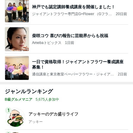
神戸でも認定講師養成講座を開催しました！
ジャイアントフラワー専門店G+Flower （Gフラワ
20日前
ー）
柴咲コウ 喜びの報告に芸能界からも祝福
Amebaトピックス
1日前
一日で資格取得！ジャイアントフラワー養成講座
募集！
通信講座と東京教室ペーパーフラワー・ジャイアン
2日前
トフラワー教室
ジャンルランキング
B級グルメマニア
5,675人参加中
1
アッキーのデカ盛りライフ
アッキー