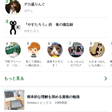
2
デカ盛りんぐ
ガデュ
3
『やすたろう』的 食の備忘録
やすたろう
4
5
6
7
8
下町マリーン
安くて美味し
道産子どすど
いもっちゃん
たかまつせん
ズ・一口馬
い物が好き☆
す！
のブログ
いちの食い散
主・立ち飲
彡
らかし日記
み・立ち食い
そば
もっと見る
根本的な理解を深める資格の勉強
Amebaトピックス
19時間前