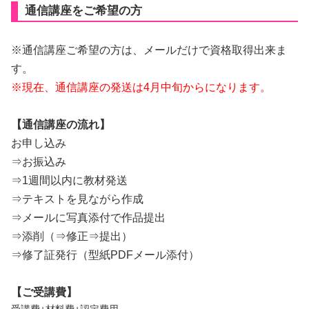
通信講座をご希望の方
※通信講座ご希望の方は、メールだけで資格取得出来ま
す。
※現在、通信講座の発送は4月中旬からになります。
【通信講座の流れ】
お申し込み
⇒お振込み
⇒1週間以内に教材発送
⇒テキストを見ながら作成
⇒メールに写真添付で作品提出
⇒添削（⇒修正⇒提出）
⇒修了証発行（型紙PDFメール添付）
【ご受講費】
受講費+材料費+認定費用