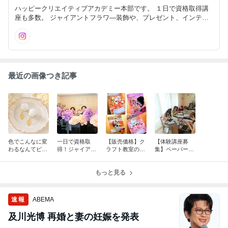
ハッピークリエイティブアカデミー本部です。 １日で資格取得講
座も多数。 ジャイアントフラワ―装飾や、プレゼント、インテリ
アにも役立つペーパーフラワー講座、通信講座開催中。
最近の画像つき記事
色でこんなに変
一日で資格取
【販売価格】ク
【体験講座募
わるなんてビッ
得！ジャイアン
ラフト教室の裏
集】ペーパーフ
クリ！紙で作る
トフラワー養成
側の話
ラワーとは？
花のアクセサリ
講座 募集！
(各種ペーパー
ー作りました♡
もっと見る
フラワーコース
ペーパーフラワ
の体験が可能で
ーで
す)
速報
ABEMA
及川光博 再婚と妻の妊娠を発表