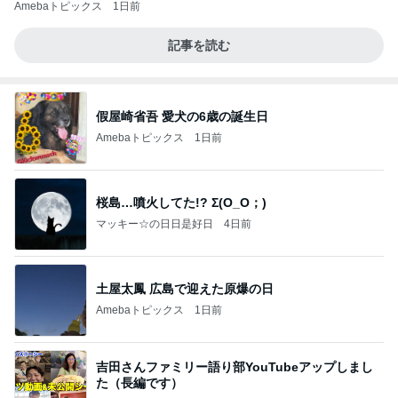
Amebaトピックス
1日前
記事を読む
假屋崎省吾 愛犬の6歳の誕生日
Amebaトピックス
1日前
桜島…噴火してた!? Σ(O_O；)
マッキー☆の日日是好日
4日前
土屋太鳳 広島で迎えた原爆の日
Amebaトピックス
1日前
吉田さんファミリー語り部YouTubeアップしまし
た（長編です）