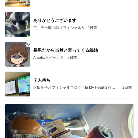
ありがとうございます
市川團十郎白猿オフィシャルB
2日前
長男だから当然と言ってくる義姉
Amebaトピックス
2日前
７人待ち
沢田聖子オフィシャルブログ「In My Heartな旅日
2日前
記」by Ameba