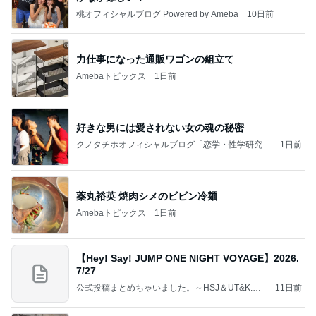
桃オフィシャルブログ Powered by Ameba
10日前
力仕事になった通販ワゴンの組立て
Amebaトピックス
1日前
好きな男には愛されない女の魂の秘密
クノタチホオフィシャルブログ「恋学・性学研究
1日前
室」Powered by Ameba
薬丸裕英 焼肉シメのビビン冷麺
Amebaトピックス
1日前
【Hey! Say! JUMP ONE NIGHT VOYAGE】2026.
7/27
公式投稿まとめちゃいました。～HSJ＆UT&K.O.
11日前
～