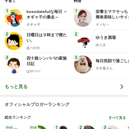
子育て
料理
1
1
kosodatefulな毎日 ～
栄養士ママそっち
オギャ子の暴走～
簡単美味しいサイ
献立
オギャ子
そっち～
2
2
日曜日は９時まで寝た
ゆうき酒場
い。
ゆうき
あべかわ
3
3
四十路シンパパの家族
毎日笑顔で過ごし
日記
モモ母さん
はやパパ
もっと見る
オフィシャルブロガーランキング
総合ランキング
すべて見る
1
2
3