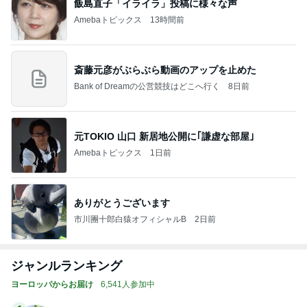
飯島直子「イライラ」投稿に様々な声
Amebaトピックス
13時間前
斎藤元彦がぶらぶら動画のアップを止めた
Bank of Dreamの公営競技はどこへ行く
8日前
元TOKIO 山口 新居地公開に｢謙虚な部屋｣
Amebaトピックス
1日前
ありがとうございます
市川團十郎白猿オフィシャルB
2日前
ジャンルランキング
ヨーロッパからお届け
6,541人参加中