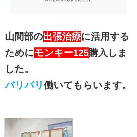
山間部の
出張治療
に活用する
ために
モンキー125
購入しま
した。
バリバリ
働いてもらいます。