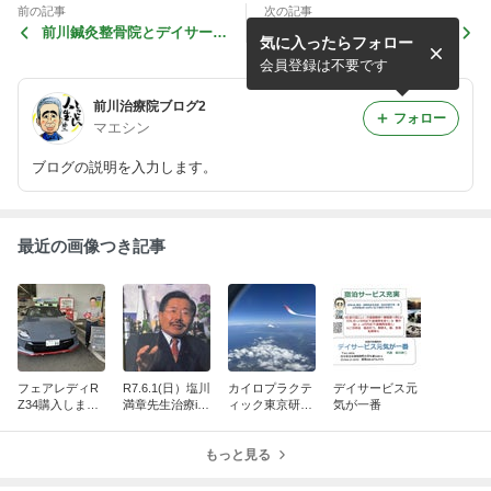
前の記事
次の記事
前川鍼灸整骨院とデイサービ
大雪寒波到来(R6.1.24)
気に入ったらフォロー
ス元気が一番
会員登録は不要です
前川治療院ブログ2
フォロー
マエシン
ブログの説明を入力します。
最近の画像つき記事
フェアレディR
R7.6.1(日）塩川
カイロプラクテ
デイサービス元
Z34購入しまし
満章先生治療in
ィック東京研修
気が一番
た。
熊本 決定
2025年4月16日
～17日
もっと見る