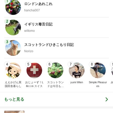
1
ロンドンあれこれ
hancha007
2
イギリス毒舌日記
wiltomo
3
スコットランドひきこもり日記
Norizo
4
5
6
7
8
ええかげん英
おじょーず！L
スコットラン
yumi Wien
Simple Pleasur
国田舎暮らし
ife☆in スイス
ドは今日も曇
es
り空
もっと見る