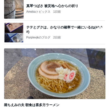
真琴つばさ 被災地へ心からの祈り
Amebaトピックス
1日前
テテとグクは、かなりの確率で一緒にいるね(#^.^
#)
Purplevjkのブログ
2日前
堀ちえみの夫 朝食は喜多方ラーメン