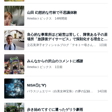
いのば」ブログ
山田 幻想的な竹林で不思議体験
Amebaトピックス
14時間前
良心的な事業所ほど経営は苦しく、障害ある子の居
場所「放課後デイサービス」で深刻化する理念と現
実の
立石美津子オフィシャルブログ「テキトー母さんの
1日前
すすめ」Powered by Ameba
みんなからの沢山のコメントに感謝
Amebaトピックス
1日前
NISA①(;'∀')
パラスジュエリー（白美女神宝珠）の夢の記録
14日前
（続編）
歩き始めてすぐに遭ったゲリラ豪雨