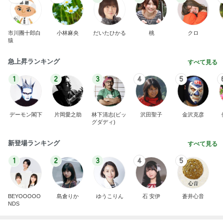
市川團十郎白
小林麻央
だいたひかる
桃
クロ
猿
急上昇ランキング
すべて見る
1
2
3
4
5
デーモン閣下
片岡愛之助
林下清志(ビッ
沢田聖子
金沢克彦
グダディ)
新登場ランキング
すべて見る
1
2
3
4
5
BEYOOOOO
島倉りか
ゆうこりん
石 安伊
蒼井心音
NDS