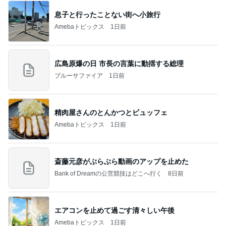
息子と行ったことない街へ小旅行
Amebaトピックス
1日前
広島原爆の日 市長の言葉に動揺する総理
ブルーサファイア
1日前
精肉屋さんのとんかつとビュッフェ
Amebaトピックス
1日前
斎藤元彦がぶらぶら動画のアップを止めた
Bank of Dreamの公営競技はどこへ行く
8日前
エアコンを止めて過ごす清々しい午後
Amebaトピックス
1日前