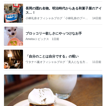
長岡の隠れ名物。明治時代からある和菓子屋のアイ
ス…！
小林礼奈オフィシャルブログ「小林礼奈のブーブ
14日前
ーブログ」Powered by Ameba
ブロッコリー欲しさにやっつけなお手
Amebaトピックス
1日前
「自分のことは自分でする」の呪い
ワタナベ薫オフィシャルブログ「美人になる方
11日前
法」Powered by Ameba