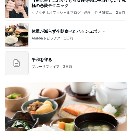
【新記事】これができる女性を男は手放せない！究
極の恋愛テクニック
クノタチホオフィシャルブログ「恋学・性学研究
2日前
室」Powered by Ameba
体重が減らず今朝食べたハッシュポテト
Amebaトピックス
1日前
平和を守る
ブルーサファイア
3日前