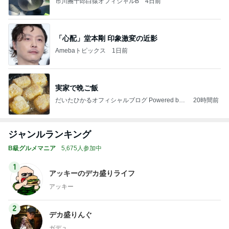
市川團十郎白猿オフィシャルB
4日前
「心配」堂本剛 印象激変の近影
Amebaトピックス
1日前
実家で晩ご飯
だいたひかるオフィシャルブログ Powered by
20時間前
Ameba
ジャンルランキング
B級グルメマニア
5,675人参加中
1
アッキーのデカ盛りライフ
アッキー
2
デカ盛りんぐ
ガデュ