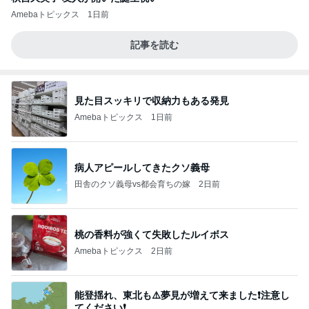
Amebaトピックス
1日前
記事を読む
見た目スッキリで収納力もある発見
Amebaトピックス
1日前
病人アピールしてきたクソ義母
田舎のクソ義母vs都会育ちの嫁
2日前
桃の香料が強くて失敗したルイボス
Amebaトピックス
2日前
能登揺れ、東北も⚠️夢見が増えて来ました❗️注意し
てください❗️