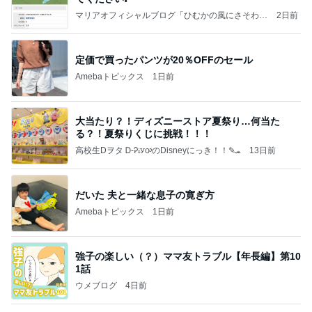
マリアオフィシャルブログ「ひむかの風にさそわれ
2日前
て」Powered by Ameba
定価で買ったパンツが20％OFFのセール
Amebaトピックス
1日前
大当たり？！ディズニーストア夏祭り…何当た
る？！夏祭りくじに挑戦！！！
高校生Dヲタ Ꭰ-ᎮꭵꭹꭴのDisneyにっき！！✎ܚ
13日前
だいた 夫と一緒な息子の寛ぎ方
Amebaトピックス
1日前
強子の楽しい（？）ママ友トラブル【年長編】第10
1話
ウメブログ
4日前