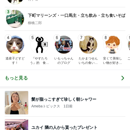
3
下町マリーンズ・一口馬主・立ち飲み・立ち食いそば
柳橋二郎
4
5
6
7
8
道産子どすど
『やすたろ
いもっちゃん
たかまつせん
安くて美味し
す！
う』的 食の
のブログ
いちの食い散
い物が好き☆
備忘録
らかし日記
彡
もっと見る
髪が脂っこすぎて珍しく朝シャワー
Amebaトピックス
1日前
ユカイ 隣の人から貰ったプレゼント