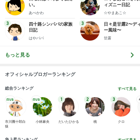
い。
ィズニー日記
あべかわ
☆やまあこ☆
3
3
四十路シンパパの家族
日々是甘露2〜デ
日記
ー風味〜
はやパパ
甘露
もっと見る
オフィシャルブロガーランキング
総合ランキング
すべて見る
1
2
3
市川團十郎白
小林麻央
だいたひかる
桃
クロ
猿
急上昇ランキング