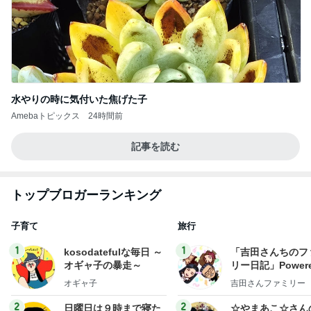
水やりの時に気付いた焦げた子
Amebaトピックス
24時間前
記事を読む
トップブロガーランキング
子育て
旅行
1
1
kosodatefulな毎日 ～
「吉田さんちのフ
オギャ子の暴走～
リー日記」Powere
y Ameba 吉田さ
オギャ子
吉田さんファミリー
ミリーオフィシャ
ログ
2
2
日曜日は９時まで寝た
☆やまあこ☆さん