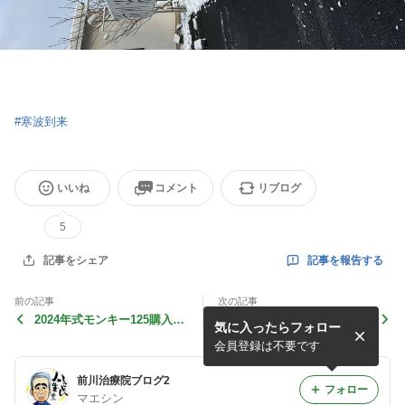
#
寒波到来
いいね
コメント
リブログ
5
記事を報告する
記事をシェア
前の記事
次の記事
2024年式モンキー125購入し
診療時間
気に入ったらフォロー
ました。
会員登録は不要です
前川治療院ブログ2
フォロー
マエシン