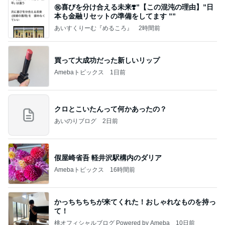
㊗️喜びを分け合える未来❣️”【この混沌の理由】”⽇
本も⾦融リセットの準備をしてます ””
あいすくりーむ『めるころ』
2時間前
買って大成功だった新しいリップ
Amebaトピックス
1日前
クロとこいたんって何かあったの？
あいのりブログ
2日前
假屋崎省吾 軽井沢駅構内のダリア
Amebaトピックス
16時間前
かっちちちちが来てくれた！おしゃれなものを持っ
て！
桃オフィシャルブログ Powered by Ameba
10日前