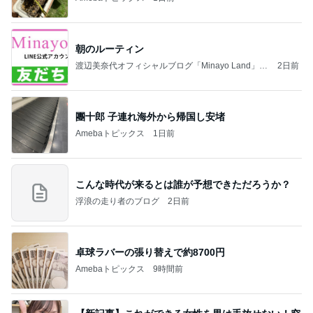
朝のルーティン
渡辺美奈代オフィシャルブログ「Minayo Land」P
2日前
owered by Ameba
團十郎 子連れ海外から帰国し安堵
Amebaトピックス
1日前
こんな時代が来るとは誰が予想できただろうか？
浮浪の走り者のブログ
2日前
卓球ラバーの張り替えで約8700円
Amebaトピックス
9時間前