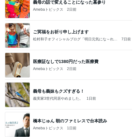
義母の話で変えることになった墓参り
Amebaトピックス
2日前
ご冥福をお祈り申し上げます
松村和子オフィシャルブログ「明日元気にな～れ」
7日前
Powered by Ameba
医療証なしで1380円だった医療費
Amebaトピックス
2日前
義母も義妹もクズすぎる！
義実家3世代同居やめました。
1日前
橋本じゅん 朝のファミレスで台本読み
Amebaトピックス
1日前