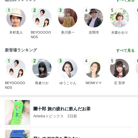
すべて見る
1
2
3
4
5
木村直人
BEYOOOOO
美川憲一
吉岡淳
水森かおり
NDS
新登場ランキング
すべて見る
1
2
3
4
5
BEYOOOOO
島倉りか
ゆうこりん
MOMIママ
石 安伊
NDS
團十郎 旅の疲れに飲んだお茶
Amebaトピックス
2日前