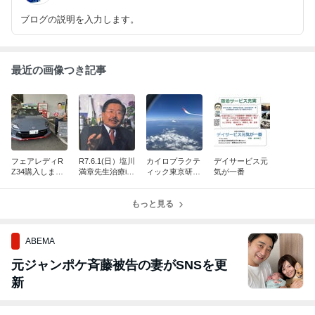
ブログの説明を入力します。
最近の画像つき記事
フェアレディR
R7.6.1(日）塩川
カイロプラクテ
デイサービス元
Z34購入しまし
満章先生治療in
ィック東京研修
気が一番
た。
熊本 決定
2025年4月16日
～17日
もっと見る
ABEMA
元ジャンポケ斉藤被告の妻がSNSを更
新