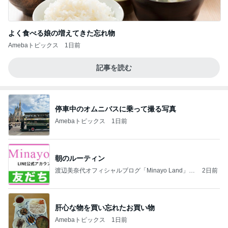
よく食べる娘の増えてきた忘れ物
Amebaトピックス
1日前
記事を読む
停車中のオムニバスに乗って撮る写真
Amebaトピックス
1日前
朝のルーティン
渡辺美奈代オフィシャルブログ「Minayo Land」P
2日前
owered by Ameba
肝心な物を買い忘れたお買い物
Amebaトピックス
1日前