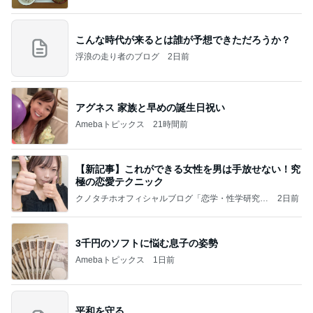
こんな時代が来るとは誰が予想できただろうか？
浮浪の走り者のブログ
2日前
アグネス 家族と早めの誕生日祝い
Amebaトピックス
21時間前
【新記事】これができる女性を男は手放せない！究
極の恋愛テクニック
クノタチホオフィシャルブログ「恋学・性学研究
2日前
室」Powered by Ameba
3千円のソフトに悩む息子の姿勢
Amebaトピックス
1日前
平和を守る