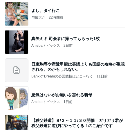
よし、タイ行こ
与儀大介
22時間前
真矢ミキ 司会者に撮ってもらった1枚
Amebaトピックス
2日前
日東駒専や産近甲龍は英語よりも国語の攻略が重視
される、のかもしれない。
Bank of Dreamの公営競技はどこへ行く
11日前
悪気はないがお願いを忘れる義母
Amebaトピックス
1日前
【秩父鉄道】８/２～１１/３０開催 ガリガリ君が
秩父鉄道に遊びにやってくる！のご紹介です