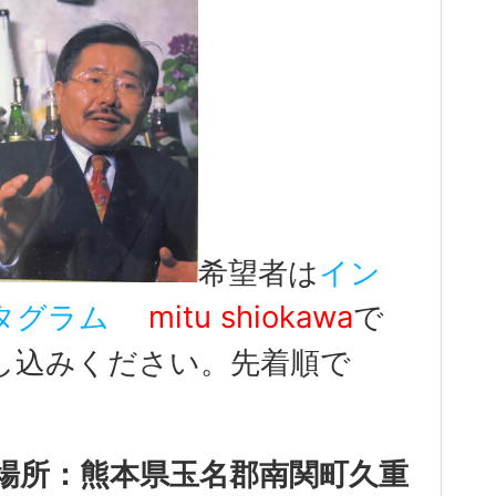
希望者は
イン
タグラム
mitu shiokawa
で
し込みください。先着順で
。
場所：熊本県玉名郡南関町久重