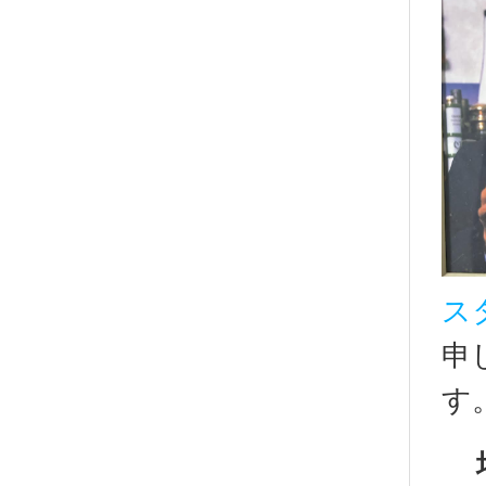
ス
申
す