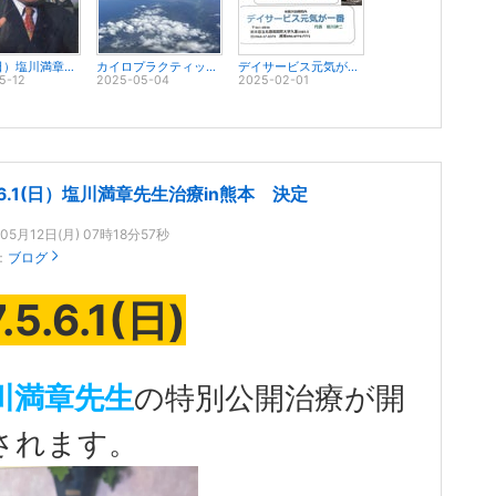
R7.6.1(日）塩川満章先生治療in熊本 決定
カイロプラクティック東京研修2025年4月16日～17日
デイサービス元気が一番
5-12
2025-05-04
2025-02-01
.6.1(日）塩川満章先生治療in熊本 決定
05月12日(月) 07時18分57秒
：
ブログ
.5.6.1(日)
川満章先生
の特別公開治療が開
されます。