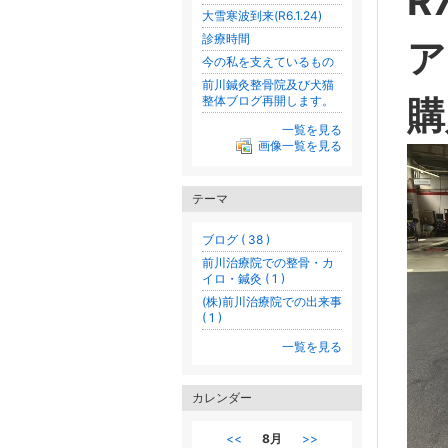
R
大雪寒波到来(R6.1.24)
診療時間
ア
今の私を支えているもの
前川鍼灸整骨院及び犬猫
購
整体ブログ再開します。
一覧を見る
画像一覧を見る
テーマ
ブログ ( 38 )
前川治療院での整骨・カ
イロ・鍼灸 ( 1 )
(株)前川治療院での出来事
( 1 )
一覧を見る
カレンダー
<<
8月
>>