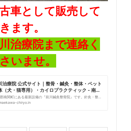
古車として販売して
きます。
川治療院まで連絡く
さいませ。
川治療院 公式サイト｜整骨・鍼灸・整体・ペット
体（犬・猫専用）・カイロプラクティック - 南関
C（九州自動車道）から車で3分、訪問・送迎可
玉名郡南関町にある最新設備の『前川鍼灸整骨院』です。針灸・整体・カイロプラクティック・リハビリを治療に取り入れます。また全国に先駆けて犬・猫専用の整体を開始。背骨を中心に矯正することで動物が本来持っている自然の治癒力を引き出します。
maekawa-chiryo.in