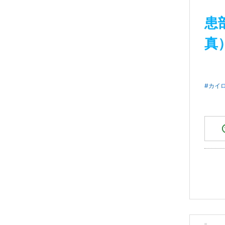
患
真
#カイ