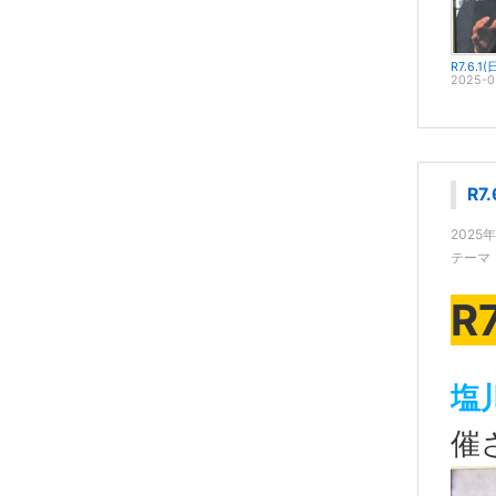
2025-0
R7
2025年
テーマ
R7
塩
催