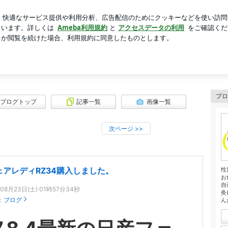
る孫と会う予定
芸能人ブログ
人気ブログ
新規登録
ロ
プロ
ブログトップ
記事一覧
画像一覧
次ページ
>>
ェアレディRZ34購入しました。
性
お
自
年08月23日(土) 01時57分34秒
灸
：
ブログ
ん