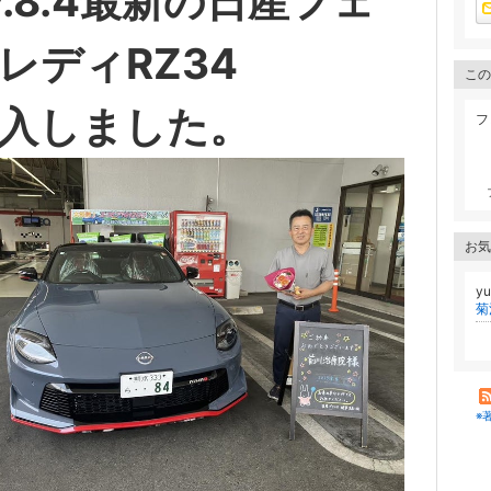
7.8.4最新の日産フェ
レディRZ34
この
入しました。
フ
お気
y
菊
※