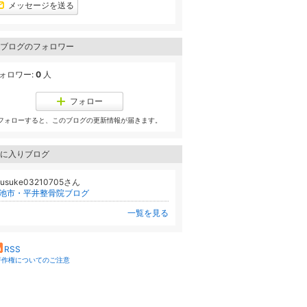
メッセージを送る
ブログのフォロワー
ォロワー:
0
人
フォロー
フォローすると、このブログの更新情報が届きます。
に入りブログ
uusuke03210705さん
池市・平井整骨院ブログ
一覧を見る
RSS
著作権についてのご注意