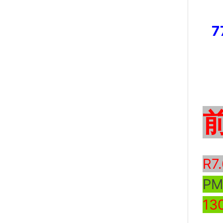
R7
P
13