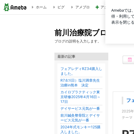
ホーム
ピグ
アメブロ
アグネス 泳ぎに来
前川治療院ブログ2
前川治療院ブログ2
ブログの説明を入力します。
最新の記事
フェアレディRZ34購入し
ました。
R7.6.1(日）塩川満章先生
治療in熊本 決定
カイロプラクティック東
京研修2025年4月16日～
フ
17日
デイサービス元気が一番
2025
前川鍼灸整骨院とデイサ
テーマ
ービス元気が一番
2024年式モンキー125購
入しました。