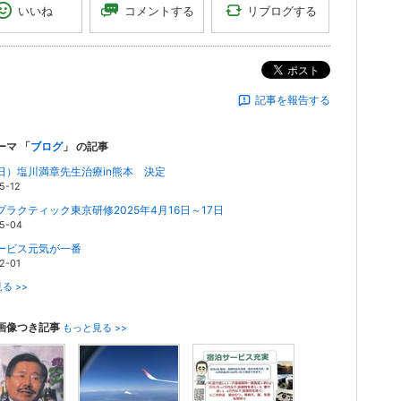
リブログする
コメントする
いいね
ポスト
記事を報告する
ーマ 「
ブログ
」 の記事
.1(日）塩川満章先生治療in熊本 決定
5-12
プラクティック東京研修2025年4月16日～17日
5-04
ービス元気が一番
2-01
る >>
画像つき記事
もっと見る >>