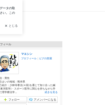
グイン
フィール
マエシン
プロフィール
｜
ピグの部屋
別：
男性
住まいの地域：
熊本県
己紹介：少林寺拳法(４段)を通じて知り合った鍼
(東洋医学)・スポーツ医学に関心を持ちながら学
だ理学療法学...
続きを見る
フォロー
アメンバーになる