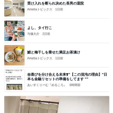
受け入れを断られ決めた長男の退院
Amebaトピックス
1日前
よし、タイ行こ
与儀大介
2日前
鯖と梅干しを乗せた満足お茶漬け
Amebaトピックス
1日前
㊗️喜びを分け合える未来❣️”【この混沌の理由】”⽇
本も⾦融リセットの準備をしてます ””
あいすくりーむ『めるころ』
6時間前