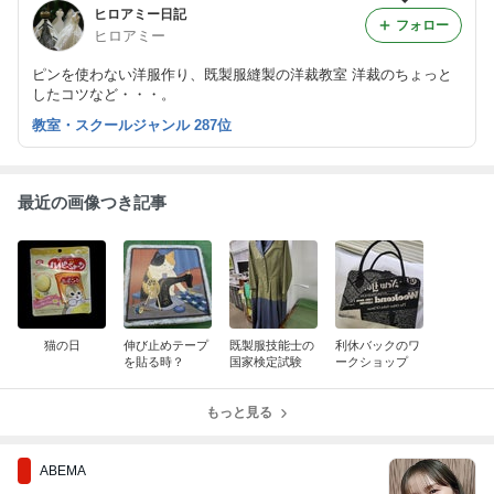
ヒロアミー日記
フォロー
ヒロアミー
ピンを使わない洋服作り、既製服縫製の洋裁教室 洋裁のちょっと
したコツなど・・・。
教室・スクールジャンル 287位
最近の画像つき記事
猫の日
伸び止めテープ
既製服技能士の
利休バックのワ
を貼る時？
国家検定試験
ークショップ
もっと見る
ABEMA