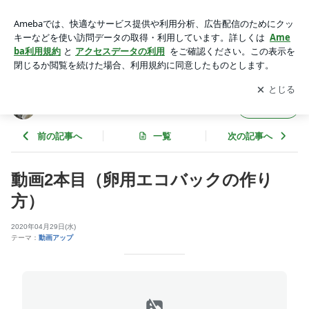
動画2本目（卵用エコバックの作り方） | ヒロアミー日記
アプリをダウンロードして
ブログの更新通知
を受け取りまし
開く
ょう。
ヒロアミー日記
フォロー
前の記事へ
一覧
次の記事へ
動画2本目（卵用エコバックの作り
方）
2020年04月29日(水)
テーマ：
動画アップ