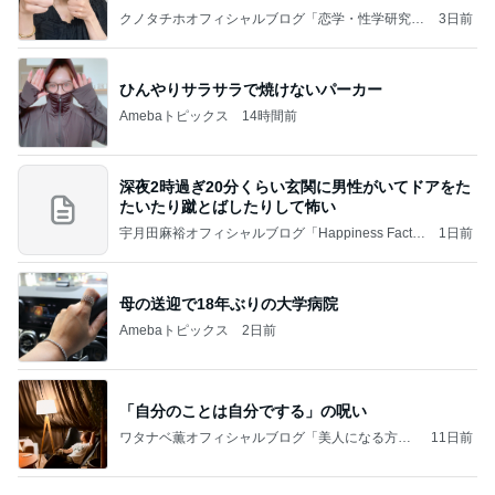
クノタチホオフィシャルブログ「恋学・性学研究
3日前
室」Powered by Ameba
ひんやりサラサラで焼けないパーカー
Amebaトピックス
14時間前
深夜2時過ぎ20分くらい玄関に男性がいてドアをた
たいたり蹴とばしたりして怖い
宇月田麻裕オフィシャルブログ「Happiness Factor
1日前
y」Powered by Ameba
母の送迎で18年ぶりの大学病院
Amebaトピックス
2日前
「自分のことは自分でする」の呪い
ワタナベ薫オフィシャルブログ「美人になる方
11日前
法」Powered by Ameba