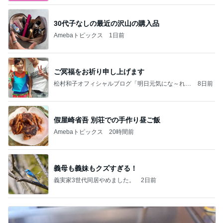
30代子なしの最近の沢山の購入品
Amebaトピックス
1日前
ご冥福をお祈り申し上げます
松村和子オフィシャルブログ「明日元気にな～れ」
8日前
Powered by Ameba
假屋崎省吾 別荘での手作り昼ご飯
Amebaトピックス
20時間前
義母も義妹もクズすぎる！
義実家3世代同居やめました。
2日前