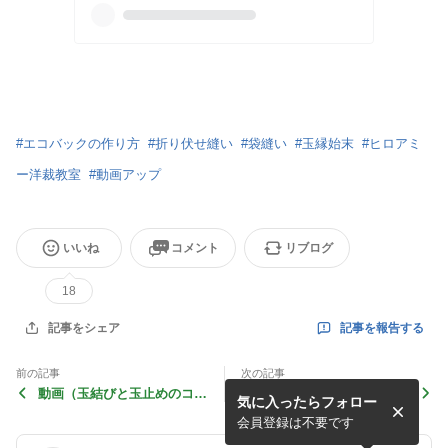
#
エコバックの作り方
#
折り伏せ縫い
#
袋縫い
#
玉縁始末
#
ヒロアミ
ー洋裁教室
#
動画アップ
いいね
コメント
リブログ
18
記事を報告する
記事をシェア
前の記事
次の記事
動画（玉結びと玉止めのコ
動画をどうにか・・・。
気に入ったらフォロー
ツ）
会員登録は不要です