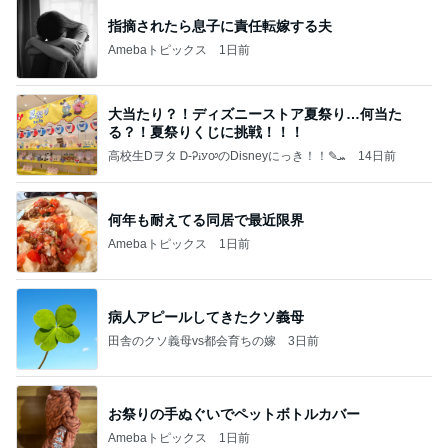
指摘されたら息子に責任転嫁する夫
Amebaトピックス
1日前
大当たり？！ディズニーストア夏祭り…何当た
る？！夏祭りくじに挑戦！！！
高校生Dヲタ Ꭰ-ᎮꭵꭹꭴのDisneyにっき！！✎ܚ
14日前
何年も耐えてる同居で最近限界
Amebaトピックス
1日前
病人アピールしてきたクソ義母
田舎のクソ義母vs都会育ちの嫁
3日前
お祭りの手ぬぐいでペットボトルカバー
Amebaトピックス
1日前