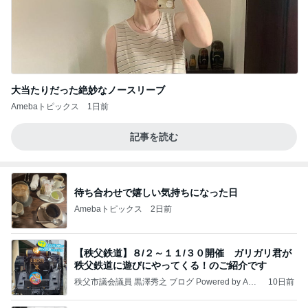
大当たりだった絶妙なノースリーブ
Amebaトピックス
1日前
記事を読む
待ち合わせで嬉しい気持ちになった日
Amebaトピックス
2日前
【秩父鉄道】８/２～１１/３０開催 ガリガリ君が
秩父鉄道に遊びにやってくる！のご紹介です
秩父市議会議員 黒澤秀之 ブログ Powered by Ame
10日前
ba