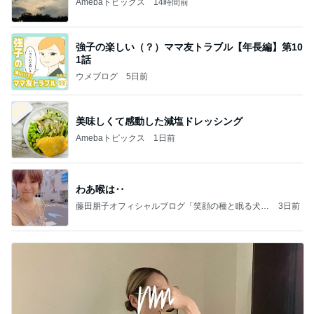
Amebaトピックス
14時間前
強子の楽しい（？）ママ友トラブル【年長編】第10
1話
ウメブログ
5日前
美味しくて感動した減塩ドレッシング
Amebaトピックス
1日前
わあ喉は‥
藤田朋子オフィシャルブログ「笑顔の種と眠る犬」
3日前
Powered by Ameba