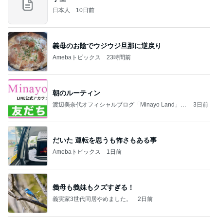
日本人
10日前
義母のお陰でウジウジ旦那に逆戻り
Amebaトピックス
23時間前
朝のルーティン
渡辺美奈代オフィシャルブログ「Minayo Land」P
3日前
owered by Ameba
だいた 運転を思うも怖さもある事
Amebaトピックス
1日前
義母も義妹もクズすぎる！
義実家3世代同居やめました。
2日前