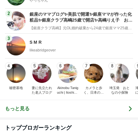
やっちゃん
2
銀座のママブログ✨美肌で開運✨銀座ママが作った化
粧品✨銀座クラブ高嶋25歳で開店✨高嶋りえ子 お着
物でエルメス バーキン コーデ
【銀座クラブ高嶋】元OL婚約破棄から24歳で銀座ママ25歳でオーナーママ銀座 美肌で開運♡パワースポット巡り高嶋りえ子ブログ
3
S M R
likeabridgeover
4
5
6
7
8
秘密基地
妻に先立たれ
Akinobu Tanig
カメラと歩
埼玉発 おと
た老人ブログ
uchi | Itoshima
く、日本の風
なの小探険
Landscape Ph
景スナップ紀
otographer
行
もっと見る
トップブロガーランキング