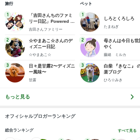
旅行
ペット
1
1
「吉田さんちのファミ
しろとくろしろ
リー日記」Powered b
たまねぎ
y Ameba 吉田さんファ
吉田さんファミリー
ミリーオフィシャルブ
ログ
2
2
☆やまあこ☆さんのデ
母さんは今日も世
ィズニー日記
やく
☆やまあこ☆
藤緒 ミルカ
3
3
日々是甘露2〜ディズニ
白柴 『きなこ』 
ー風味〜
楽ブログ
甘露
ひろ☆みき
もっと見る
オフィシャルブロガーランキング
総合ランキング
すべて見る