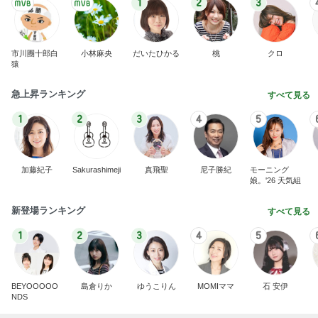
1
2
3
市川團十郎白
小林麻央
だいたひかる
桃
クロ
猿
急上昇ランキング
すべて見る
1
2
3
4
5
加藤紀子
Sakurashimeji
真飛聖
尼子勝紀
モーニング
娘。'26 天気組
新登場ランキング
すべて見る
1
2
3
4
5
BEYOOOOO
島倉りか
ゆうこりん
MOMIママ
石 安伊
NDS