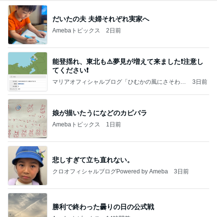
だいたの夫 夫婦それぞれ実家へ
Amebaトピックス
2日前
能登揺れ、東北も⚠️夢見が増えて来ました❗️注意し
てください❗️
マリアオフィシャルブログ「ひむかの風にさそわれ
3日前
て」Powered by Ameba
娘が描いたうになどのカピバラ
Amebaトピックス
1日前
悲しすぎて立ち直れない。
クロオフィシャルブログPowered by Ameba
3日前
勝利で終わった曇りの日の公式戦