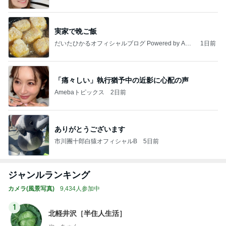
実家で晩ご飯
だいたひかるオフィシャルブログ Powered by Ame
1日前
ba
「痛々しい」執行猶予中の近影に心配の声
Amebaトピックス
2日前
ありがとうございます
市川團十郎白猿オフィシャルB
5日前
ジャンルランキング
カメラ(風景写真)
9,434人参加中
1
北軽井沢［半住人生活］