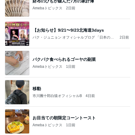
財布のひもが緩んだ7月の家計簿
Amebaトピックス
2日前
【お知らせ】9/21〜9/23北海道3days
パク・ジュニョン オフィシャルブログ 「日本の
2日前
心」 powered by Ameba
パクパク食べられるゴーヤの副菜
Amebaトピックス
1日前
移動
市川團十郎白猿オフィシャルB
4日前
お目当ての朝限定コーントースト
Amebaトピックス
1日前