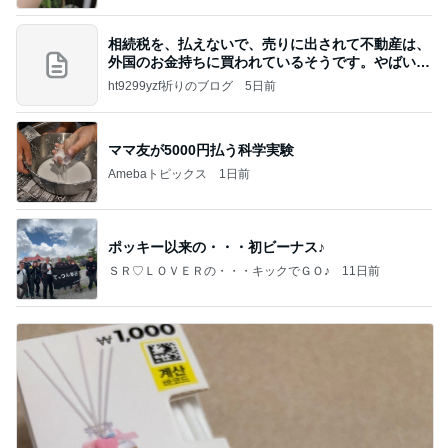
相続税を、払えないで、売りに出されて不動産は、
外国のお金持ちに買われているそうです。やばいで
すよ
ht9299yzf祈りのブログ
5日前
ママ友が5000円払う科学実験
Amebaトピックス
1日前
ポッキー以来の・・・初ビーナス♪
ＳＲ♡ＬＯＶＥＲの・・・キックでＧＯ♪
11日前