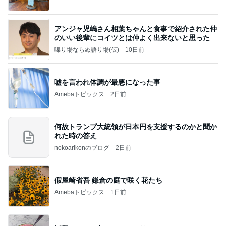
アンジャ児嶋さん相葉ちゃんと食事で紹介された仲
のいい後輩にコイツとは仲よく出来ないと思った
喋り場ならぬ語り場(仮)
10日前
嘘を言われ体調が最悪になった事
Amebaトピックス
2日前
何故トランプ大統領が日本円を支援するのかと聞か
れた時の答え
nokoarikonのブログ
2日前
假屋崎省吾 鎌倉の庭で咲く花たち
Amebaトピックス
1日前