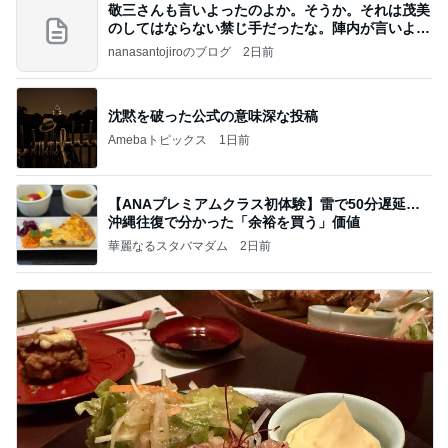
敬三さんも言いよったのよか。そうか。それは茂美
のしてはならない禁じ手だったな。陣内が言いよる
のよ
nanasantojiroのブログ
2日前
沈黙を破った公式の意味深な投稿
Amebaトピックス
1日前
【ANAプレミアムクラス初体験】雷で50分遅延…
沖縄往復で分かった「余裕を買う」価値
華麗なるスタバマダム
2日前