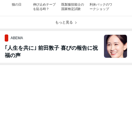
猫の日
伸び止めテープ
既製服技能士の
利休バックのワ
を貼る時？
国家検定試験
ークショップ
もっと見る
ABEMA
｢人生を共に｣ 前田敦子 喜びの報告に祝
福の声