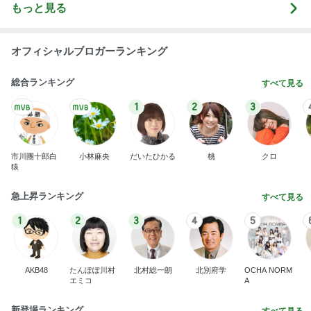
もっと見る
オフィシャルブロガーランキング
総合ランキング
すべて見る
1
2
3
市川團十郎白
小林麻央
だいたひかる
桃
クロ
猿
急上昇ランキング
すべて見る
1
2
3
4
5
AKB48
たんぽぽ川村
北村総一朗
北別府学
OCHA NORM
エミコ
A
新登場ランキング