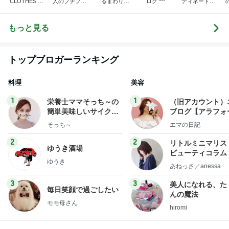
CLOTHES 大
人のプチプラ
るまわり
ログ ***
ディネート日
人世代のリア
mixコーデ
に・・・
記
ハ
ルクローズ
♪
もっと見る
トップブロガーランキング
料理
美容
1
1
栄養士ママそっち～の
（旧アカウント）
簡単美味しいサイクル
ブログ【アラフォ
献立
社売却セカンドラ
そっち～
エマの日記
フ】
2
2
リトルミニマリス
ゆうき酒場
ビューティコラム 
ゆうき
little minimalist'
あねっさ／anessa
uty colum
3
3
美人になれる、た
毎日笑顔で過ごしたい
んの魔法
モモ母さん
hiromi