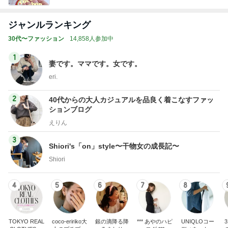
ジャンルランキング
30代〜ファッション
14,858人参加中
1
妻です。ママです。女です。
eri.
2
40代からの大人カジュアルを品良く着こなすファッ
ションブログ
えりん
3
Shiori's「on」style〜干物女の成長記〜
Shiori
4
5
6
7
8
TOKYO REAL
coco-eririko大
銀の滴降る降
*** あやのハピ
UNIQLOコー