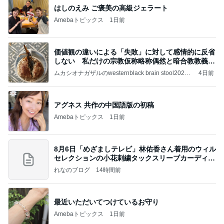
はしのえみ ご褒美の高級ジェラート
Amebaトピックス
1日前
価値観の違いによる「失敗」に対して感情的に反省
しない 私だけの宗教仮称略称偶然と暗合教教義候
補
ムカシオナガザルのwesternblack brain stool2024
4日前
年（令和6）11月25日以来減酒断煙再開ムカシオナ
ガザル
アグネス 共作の中国語版の初稿
Amebaトピックス
1日前
8月6日「めざましテレビ」林佑香さん着用のウィル
セレクションの小花刺繍タックスリーブカーディガ
ン
れなのブログ
14時間前
最近いただいてつけているお守り
Amebaトピックス
1日前