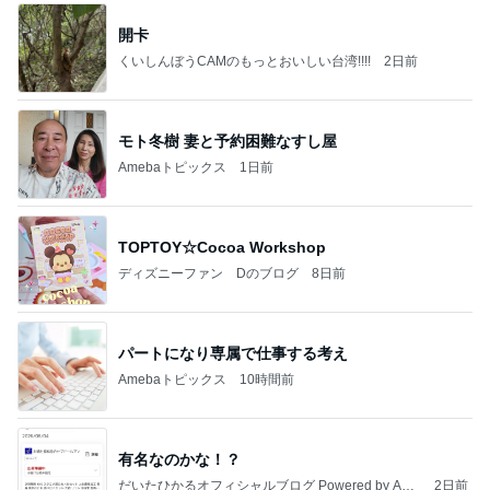
開卡
くいしんぼうCAMのもっとおいしい台湾!!!!
2日前
モト冬樹 妻と予約困難なすし屋
Amebaトピックス
1日前
TOPTOY☆Cocoa Workshop
ディズニーファン Dのブログ
8日前
パートになり専属で仕事する考え
Amebaトピックス
10時間前
有名なのかな！？
だいたひかるオフィシャルブログ Powered by Ame
2日前