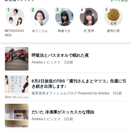
すべて見る
1
2
3
4
5
BEYOOOOO
ゆうこりん
島倉りか
石 安伊
蒼井心音
NDS
呼吸法とバスタオルで眠れた夜
Amebaトピックス
1日前
8月2日放送のTBS「週刊さんまとマツコ」先週に引
き続き出演します♪
植草美幸オフィシャルブログ Powered by Ameba
5日前
だいた 冷凍庫がスッカスカな理由
Amebaトピックス
1日前