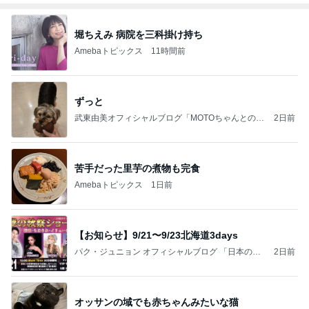
堀ちえみ 病院を三科掛け持ち
Amebaトピックス
11時間前
ずっと
武東由美オフィシャルブログ「MOTOちゃんとのは
2日前
っぴぃな毎日」Powered by Ameba
苦手だった里芋の煮物も完食
Amebaトピックス
1日前
【お知らせ】9/21〜9/23北海道3days
パク・ジュニョン オフィシャルブログ 「日本の
2日前
心」 powered by Ameba
オッサンの域でも赤ちゃんみたいな猫