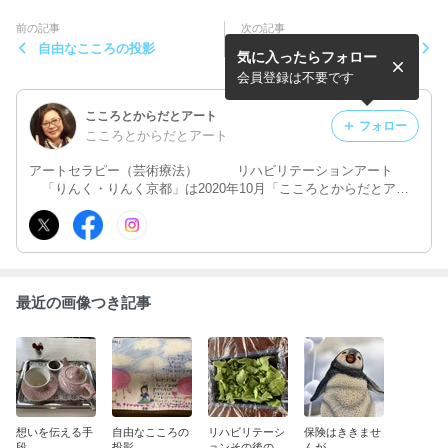
前の記事
次の記事
自由なこころの投影
リハビリテーションその後の
気に入ったらフォロー
嬉しい報告
会員登録は不要です
こころとからだとアート
フォロー
こころとからだとアート
アートセラピー（芸術療法） リハビリテーションアート
「りんく・りんく京都」は2020年10月「こころとからだとアー
ト」に名称変更しました。 アートを使い「こころ」と「からだ」
を育む事業を展開しています。
最近の画像つき記事
想いを伝える手
自由なこころの
リハビリテーシ
保険はききませ
段
投影
ョンその後の嬉
んが