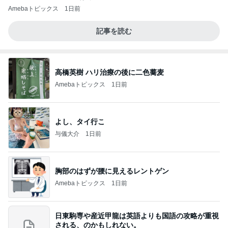
Amebaトピックス
1日前
記事を読む
高橋英樹 ハリ治療の後に二色蕎麦
Amebaトピックス
1日前
よし、タイ行こ
与儀大介
1日前
胸部のはずが腰に見えるレントゲン
Amebaトピックス
1日前
日東駒専や産近甲龍は英語よりも国語の攻略が重視
される、のかもしれない。