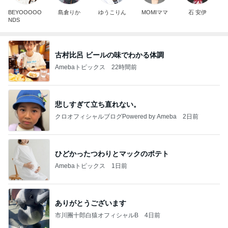
BEYOOOOO
島倉りか
ゆうこりん
MOMIママ
石 安伊
NDS
古村比呂 ビールの味でわかる体調
Amebaトピックス
22時間前
悲しすぎて立ち直れない。
クロオフィシャルブログPowered by Ameba
2日前
ひどかったつわりとマックのポテト
Amebaトピックス
1日前
ありがとうございます
市川團十郎白猿オフィシャルB
4日前