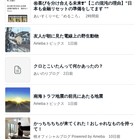
㊗️喜びを分け合える未来❣️”【この混沌の理由】”⽇
本も⾦融リセットの準備をしてます ””
あいすくりーむ『めるころ』
2時間前
友人が朝に見た電線上の野生動物
Amebaトピックス
1日前
クロとこいたんって何かあったの？
あいのりブログ
2日前
南海トラフ地震の前兆にあたる地震
Amebaトピックス
1日前
かっちちちちが来てくれた！おしゃれなものを持っ
て！
桃オフィシャルブログ Powered by Ameba
10日前