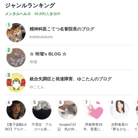
ジャンルランキング
メンタルヘルス
48,890人参加中
1
精神科医こてつ名誉院長のブログ
kotetsutokumi
2
☆ 玲瑠's BLOG ☆
玲瑠
3
統合失調症と発達障害、ゆこたんのブログ
ゆこたん
4
5
6
7
8
【量子波動LA
不育症 アル
kyupinの日
摂食障害29
吉野奏美の
BO】アルケミ
コール依存
記 気が向け
年、普通に食
『夢をかなえ
て
スト
性 不倫 離
ば更新
べられない
る魔法のブロ