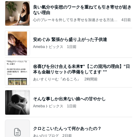
良い氣分や妄想のワークを重ねても引き寄せが起き
ない理由
心のブレーキを外して引き寄せを加速させる方法：
4日前
引き寄せ研究所
安めぐみ 緊張から盛り上がった子供達
Amebaトピックス
1日前
㊗️喜びを分け合える未来❣️”【この混沌の理由】”⽇
本も⾦融リセットの準備をしてます ””
あいすくりーむ『めるころ』
2時間前
そんな事しか出来ない娘への甘やかし
Amebaトピックス
1日前
クロとこいたんって何かあったの？
あいのりブログ
2日前