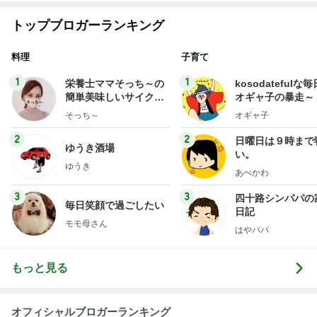
トップブロガーランキング
料理
子育て
1
1
栄養士ママそっち～の
kosodatefulな毎
簡単美味しいサイクル
オギャ子の暴走～
献立
そっち～
オギャ子
2
2
日曜日は９時まで
ゆうき酒場
い。
ゆうき
あべかわ
3
3
四十路シンパパの
毎日笑顔で過ごしたい
日記
モモ母さん
はやパパ
もっと見る
オフィシャルブロガーランキング