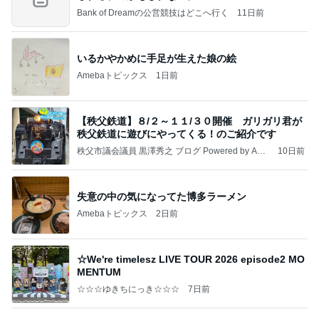
Bank of Dreamの公営競技はどこへ行く
11日前
いるかやかめに手足が生えた娘の絵
Amebaトピックス
1日前
【秩父鉄道】８/２～１１/３０開催 ガリガリ君が
秩父鉄道に遊びにやってくる！のご紹介です
秩父市議会議員 黒澤秀之 ブログ Powered by Ame
10日前
ba
失意の中の気になってた博多ラーメン
Amebaトピックス
2日前
☆We're timelesz LIVE TOUR 2026 episode2 MO
MENTUM
☆☆☆ゆきちにっき☆☆☆
7日前