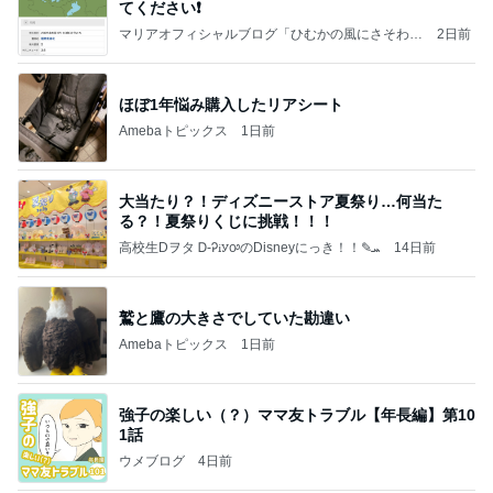
てください❗️
マリアオフィシャルブログ「ひむかの風にさそわれ
2日前
て」Powered by Ameba
ほぼ1年悩み購入したリアシート
Amebaトピックス
1日前
大当たり？！ディズニーストア夏祭り…何当た
る？！夏祭りくじに挑戦！！！
高校生Dヲタ Ꭰ-ᎮꭵꭹꭴのDisneyにっき！！✎ܚ
14日前
鷲と鷹の大きさでしていた勘違い
Amebaトピックス
1日前
強子の楽しい（？）ママ友トラブル【年長編】第10
1話
ウメブログ
4日前