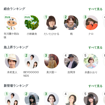
総合ランキング
すべて見る
1
2
3
市川團十郎白
小林麻央
だいたひかる
桃
クロ
猿
急上昇ランキング
すべて見る
1
2
3
4
5
木村直人
BEYOOOOO
美川憲一
吉岡淳
水森かおり
NDS
新登場ランキング
すべて見る
1
2
3
4
5