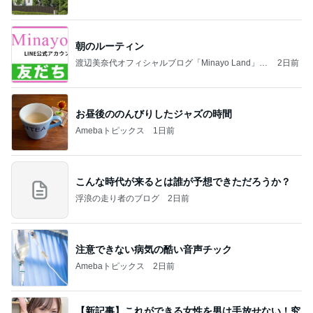
朝のルーティン
渡辺美奈代オフィシャルブログ「Minayo Land」P
2日前
owered by Ameba
お昼後ののんびりしたジャズの時間
Amebaトピックス
1日前
こんな時代が来るとは誰が予想できただろうか？
浮浪の走り者のブログ
2日前
注意できない病気の酷い音声チック
Amebaトピックス
2日前
【新記事】これができる女性を男は手放せない！究