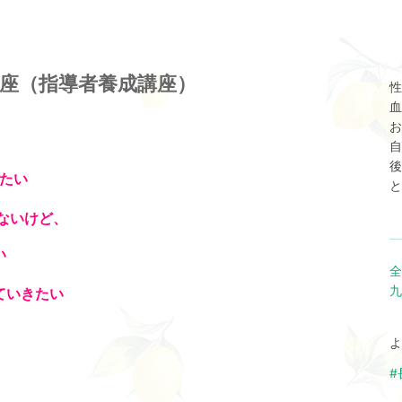
講座（指導者養成講座）
性
血
お
自
後
たい
と
ないけど、
い
全
九
ていきたい
よ
#