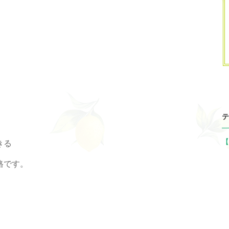
テ
【
きる
├
格です。
├
├
├
├