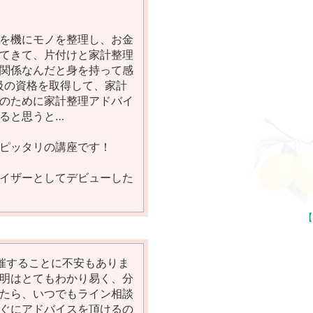
├
├
を機にモノを整理し、お金
└
てきて、片付けと家計整理
├
関係なんだと身を持って感
級の資格を取得して、家計
├
のために家計整理アドバイ
├
ると思うと…
├
ピッタリの講座です！
├
├
イザーとしてデビューした
└
【
├
├
催することに不安もありま
明はとてもわかり易く、分
├
たら、いつでもライン相談
├
ぐにアドバイスを頂けるの