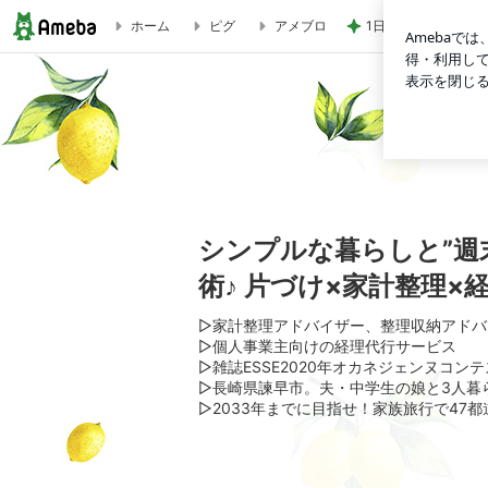
1日2万歩以上歩い
ホーム
ピグ
アメブロ
【11/7スタート】家計整理アドバイザー1級講座（指導者養成講
シンプルな暮らしと”週
術♪ 片づけ×家計整理×
▷家計整理アドバイザー、整理収納アドバ
▷個人事業主向けの経理代行サービス
▷雑誌ESSE2020年オカネジェンヌコン
▷長崎県諫早市。夫・中学生の娘と3人暮
▷2033年までに目指せ！家族旅行で47