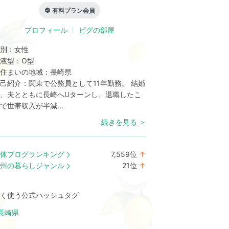
有料プラン会員
プロフィール
ピグの部屋
別：
女性
液型：
O型
住まいの地域：
長崎県
己紹介：
関東で公務員として11年勤務。 結婚
、夫とともに長崎へUターンし、退職したこ
で世帯収入が半減...
続きを見る ＞
体ブログランキング
7,559
位
↑
ラ
州の暮らしジャンル
21
位
↑
ン
ラ
キ
ン
く使う公式ハッシュタグ
ン
キ
グ
ン
長崎県
上
グ