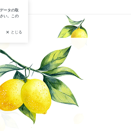
ログイン
術♪ 片づけ×家計整理×経理代行