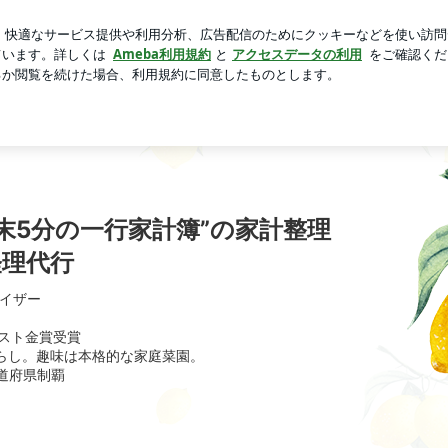
ても痛くないサンダル
芸能人ブログ
人気ブログ
新規登録
座） | シンプルな暮らしと”週末5分の一行家計簿”の家計整理
末5分の一行家計簿”の家計整理
経理代行
イザー
テスト金賞受賞
らし。趣味は本格的な家庭菜園。
都道府県制覇