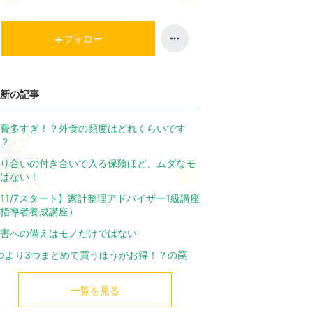
昇
上
昇
フォロー
新の記事
費多すぎ！？外食の頻度はどれくらいです
？
り合いの付き合いで入る保険ほど、ムダなモ
はない！
11/7スタート】家計整理アドバイザー1級講座
指導者養成講座）
害への備えはモノだけではない
つより3つまとめて買うほうがお得！？の罠
一覧を見る