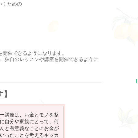
いくための
├
├
├
├
├
└
を開催できるようになります。
、独自のレッスンや講座を開催できるように
├
└
【
├
す】
├
├
ー講座は、お金とモノを整
├
に自分や家族にとって、何
んと有意義なことにお金が
├
いったことを考えるキッカ