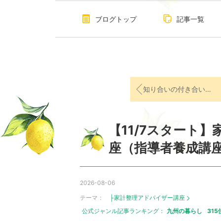
ブログトップ
記事一覧
知り合いの付き合いで入る保険ほど、ムダなモノはない！
【11/7スタート
座（指導者養成講
2026-08-06
テーマ：
├家計整理アドバイザー講座
公式ジャンル記事ランキング：
九州の暮らし
315