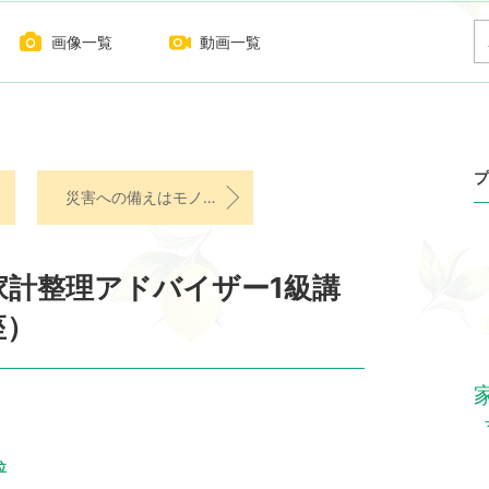
画像一覧
動画一覧
プ
災害への備えはモノだけではない
】家計整理アドバイザー1級講
座）
位