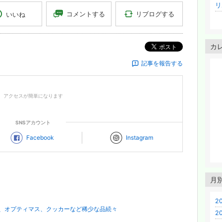
リ
リブログする
コメントする
いいね
カ
ポスト
記事を報告する
、アクセスが簡単になります
SNSアカウント
Facebook
Instagram
月
2
ス、オプティマス、クッカーなど稀少な品続々
2