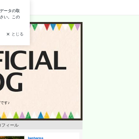
ログイン
&Vapalux(ヴェイパラックス)通販専門店【ランタンズ】の店
です♪
ロフィール
lanterns