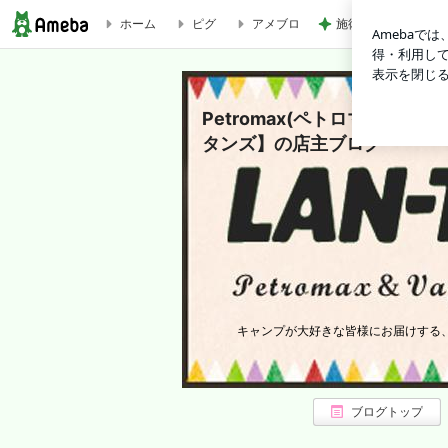
ホーム
ピグ
アメブロ
施術タオルを裏返し
修理＆お手入れサービスが混み合っております【ペトロマックス＆ヴ
主ブログ
Petromax(ペトロマックス)
タンズ】の店主ブログ
キャンプが大好きな皆様にお届けする
ブログトップ