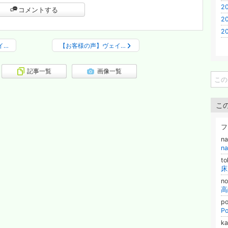
2
コメントする
20
2
イ…
【お客様の声】ヴェイ…
記事一覧
画像一覧
こ
フ
n
n
t
床
n
p
P
k