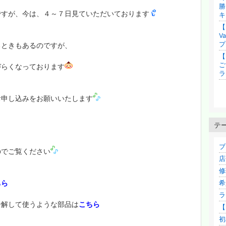
勝
ですが、今は、４～７日見ていただいております
キ
V
プ
るときもあるのですが、
【
ご
づらくなっております
ラ
お申し込みをお願いいたします
テ
、
ブ
のでご覧ください
店
修
ちら
希
ラ
分解して使うような部品は
こちら
【
初