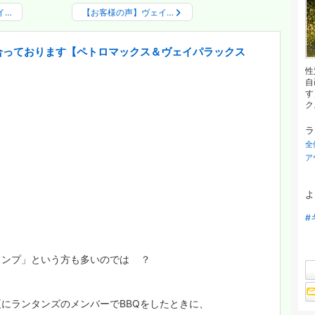
イ…
【お客様の声】ヴェイ…
合っております【ペトロマックス＆ヴェイパラックス
性
自
す
クス
ラ
全
ア
よ
#
ャンプ」という方も多いのでは
？
にランタンズのメンバーでBBQをしたときに、