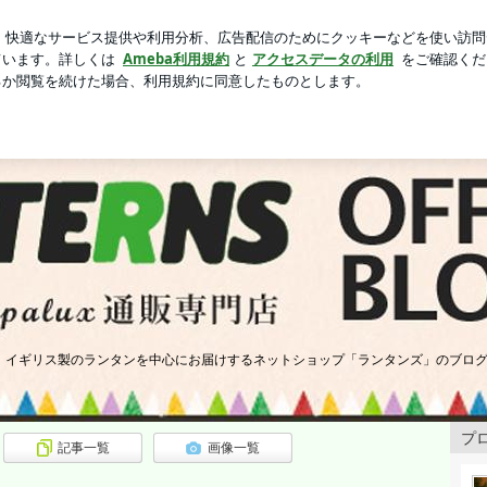
次の客に使う店
芸能人ブログ
人気ブログ
新規登録
ェイパラックス＆テリー】 | Petromax(ペトロマックス)
&Vapalux(ヴェイパラックス)通販専門店【ラン
、イギリス製のランタンを中心にお届けするネットショップ「ランタンズ」のブログ
プ
記事一覧
画像一覧