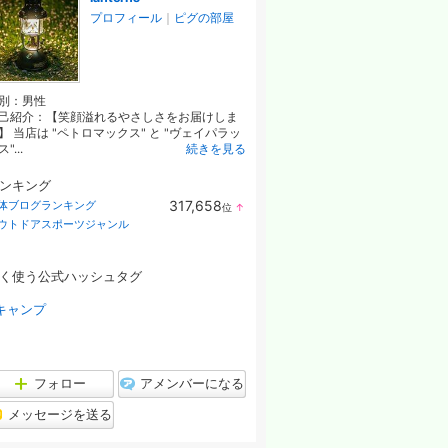
プロフィール
｜
ピグの部屋
別：
男性
己紹介：【笑顔溢れるやさしさをお届けしま
】 当店は "ペトロマックス" と "ヴェイパラッ
"...
続きを見る
ンキング
317,658
体ブログランキング
位
↑
ラ
ウトドアスポーツジャンル
ン
キ
ン
グ
く使う公式ハッシュタグ
上
昇
キャンプ
フォロー
アメンバーになる
メッセージを送る