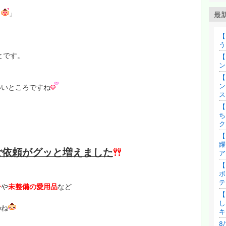
～
」
最
【
う
とです。
【
ン
【
ン
いいところですね
ス
【
ち
ク
【
躍
ご依頼がグッと増えました
ア
【
ボ
テ
ー
や
未整備の愛用品
など
【
し
のね
キ
8