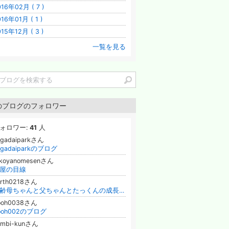
016年02月 ( 7 )
16年01月 ( 1 )
015年12月 ( 3 )
一覧を見る
のブログのフォロワー
ォロワー:
41
人
agadaiparkさん
agadaiparkのブログ
okoyanomesenさん
屋の目線
orth0218さん
高齢母ちゃんと父ちゃんとたっくんの成長記録
ooh0038さん
ooh002のブログ
ambi-kunさん