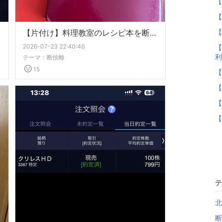
【
【
【片付け】料理教室のレシピ本を断捨離
【
2026-07-23 22:40:46
【
利
テーマ：
断捨離
15
【
【
【
【
テ
北
断