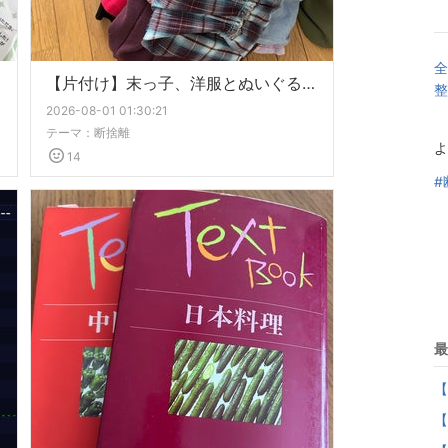
全
【片付け】末っ子、洋服とぬいぐるみの断捨離
整
2026-08-01 01:30:21
テーマ：
断捨離
よ
14
#
最
【
【