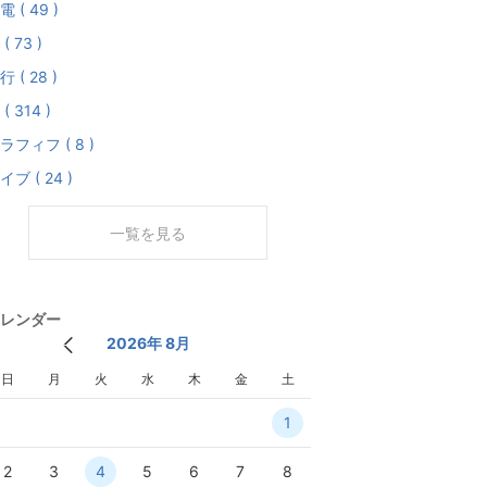
電 ( 49 )
( 73 )
行 ( 28 )
( 314 )
ラフィフ ( 8 )
イブ ( 24 )
一覧を見る
レンダー
2026年 8月
日
月
火
水
木
金
土
1
2
3
4
5
6
7
8