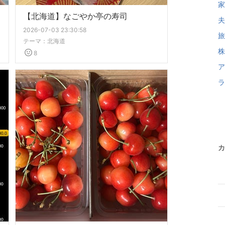
家
【北海道】なごやか亭の寿司
夫 
2026-07-03 23:30:58
旅
テーマ：
北海道
株 
8
ア
ラ
カ