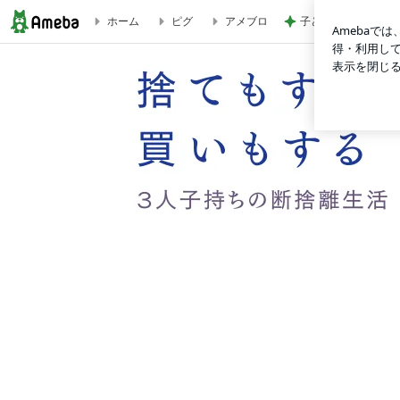
子どもの素直なひと
ホーム
ピグ
アメブロ
捨てもすれば買いもする＊3人子持ちの断捨離生活