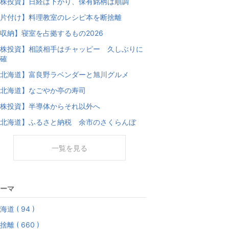
株投資】日経は下がり、保有銘柄は順調
片付け】料理教室のレシピ本を断捨離
収納】寝室を占拠するもの2026
株投資】相談相手はチャッピー 久しぶりに
確
北海道】富良野ラベンダーと旭川グルメ
北海道】なごやか亭の寿司
株投資】半導体からそれ以外へ
北海道】ふるさと納税 余市のさくらんぼ
一覧を見る
ーマ
海道 ( 94 )
捨離 ( 660 )