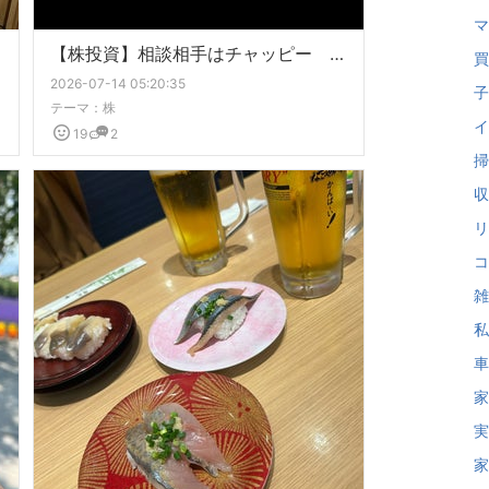
マ
【株投資】相談相手はチャッピー 久しぶりに利確
買
2026-07-14 05:20:35
子
テーマ：
株
イ
19
2
掃
収
リ
コ
雑
私
車
家
実
家