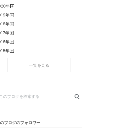
開
020
年
く
開
019
年
く
開
018
年
く
開
017
年
く
開
016
年
く
開
015
年
く
開
く
一覧を見る
のブログのフォロワー