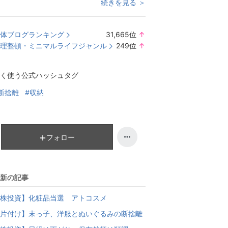
続きを見る ＞
体ブログランキング
31,665
位
↑
ラ
理整頓・ミニマルライフジャンル
249
位
↑
ン
ラ
キ
ン
く使う公式ハッシュタグ
ン
キ
グ
ン
断捨離
#収納
上
グ
昇
上
昇
フォロー
新の記事
株投資】化粧品当選 アトコスメ
片付け】末っ子、洋服とぬいぐるみの断捨離