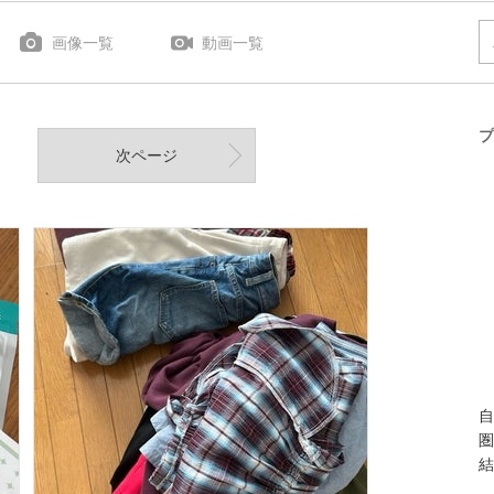
画像一覧
動画一覧
プ
次ページ
自
圏
結