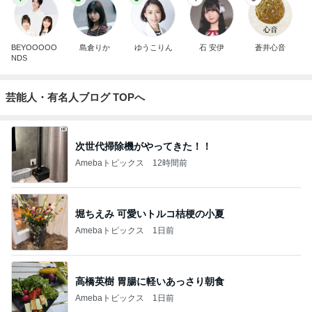
BEYOOOOO
島倉りか
ゆうこりん
石 安伊
蒼井心音
NDS
芸能人・有名人ブログ TOPへ
次世代掃除機がやってきた！！
Amebaトピックス
12時間前
堀ちえみ 可愛いトルコ桔梗の小夏
Amebaトピックス
1日前
高橋英樹 胃腸に軽いあっさり朝食
Amebaトピックス
1日前