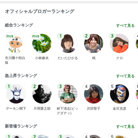
オフィシャルブロガーランキング
総合ランキング
すべて見る
1
2
3
市川團十郎白
小林麻央
だいたひかる
桃
クロ
猿
急上昇ランキング
すべて見る
1
2
3
4
5
デーモン閣下
片岡愛之助
林下清志(ビッ
沢田聖子
金沢克彦
グダディ)
新登場ランキング
すべて見る
1
2
3
4
5