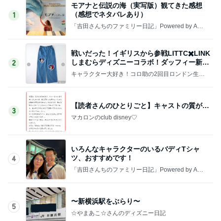
モアナと伝説の海（実写版）観てきた感想
（感想でネタバレあり）
1
「吉田さんちのファミリー日記」Powered by Ame
ba 吉田さんファミリーオフィシャルブログ
戦いだった！イギリスから参戦LITTC✖️LINK
しまむらディズニーコラボ！ダッフィー新商
2
品の話
キャラクター大好き！コロ助の2回目ロンドン生活
にっき★
【読者さんのひとりごと】キャストの質が…
3
マカロンのclub disney♡
いろんなキャラクターのいるバディTシャ
ツ、おすすめです！
4
「吉田さんちのファミリー日記」Powered by Ame
ba 吉田さんファミリーオフィシャルブログ
〜新横浜駅をぶらり〜
5
☆やまあこ☆さんのディズニー日記