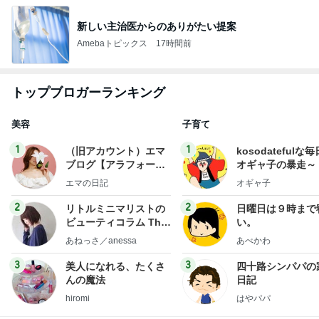
新しい主治医からのありがたい提案
Amebaトピックス
17時間前
トップブロガーランキング
美容
子育て
1
1
（旧アカウント）エマ
kosodatefulな毎
ブログ【アラフォー会
オギャ子の暴走～
社売却セカンドライ
エマの日記
オギャ子
フ】
2
2
リトルミニマリストの
日曜日は９時まで
ビューティコラム The
い。
little minimalist's bea
あねっさ／anessa
あべかわ
uty colum
3
3
美人になれる、たくさ
四十路シンパパの
んの魔法
日記
hiromi
はやパパ