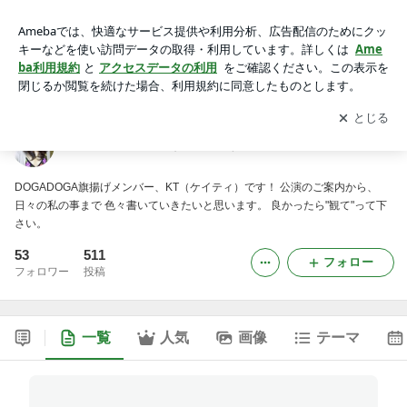
戸田佳世子☆KT（ケイティ）☆のオフィシャルブログ
アプリをダウンロードして
ブログの更新通知
を受け取りまし
開く
ょう。
戸田佳世子☆KT（ケイティ）☆のオフィシャルブログ
DOGADOGA旗揚げメンバー、KT（ケイティ）です！ 公演のご案内から、
日々の私の事まで 色々書いていきたいと思います。 良かったら"観て"って下
さい。
53
511
フォロー
フォロワー
投稿
一覧
人気
画像
テーマ