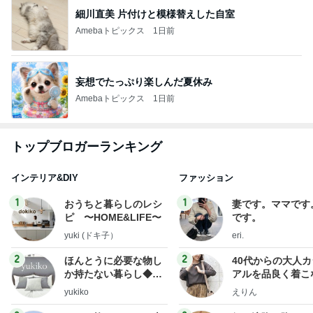
細川直美 片付けと模様替えした自室
Amebaトピックス
1日前
妄想でたっぷり楽しんだ夏休み
Amebaトピックス
1日前
トップブロガーランキング
インテリア&DIY
ファッション
1
1
おうちと暮らしのレシ
妻です。ママです
ピ 〜HOME&LIFE〜
です。
yuki (ドキ子）
eri.
2
2
ほんとうに必要な物し
40代からの大人
か持たない暮らし◆Ke
アルを品良く着こ
ep Life Simple◆〜イ
ファッションブロ
yukiko
えりん
ンテリアのきろく〜