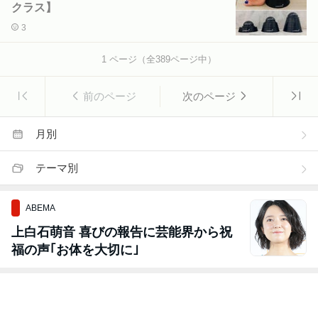
クラス】
3
1
ページ（全
389
ページ中）
前のページ
次のページ
月別
テーマ別
ABEMA
上白石萌音 喜びの報告に芸能界から祝
福の声｢お体を大切に｣