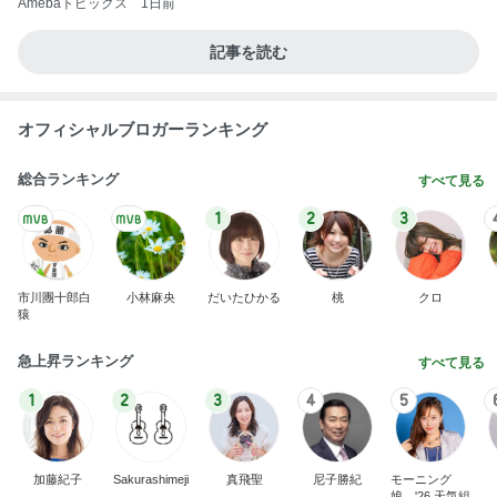
Amebaトピックス
1日前
記事を読む
オフィシャルブロガーランキング
総合ランキング
すべて見る
1
2
3
市川團十郎白
小林麻央
だいたひかる
桃
クロ
猿
急上昇ランキング
すべて見る
1
2
3
4
5
加藤紀子
Sakurashimeji
真飛聖
尼子勝紀
モーニング
娘。'26 天気組