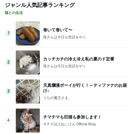
ジャンル人気記事ランキング
猫との生活
巻いて巻いて〜
1
母さんは今日も世話をやく
カッチカチの冷え冷え私の夏のド定番
2
母さんは今日も世話をやく
天真爛漫ボーイが行く！～ティファナのお届
け♪
3
うちの魔王さま。
チマチマも巨猫も参加します！
4
ＮＰＯ法人ねこけん Official Blog