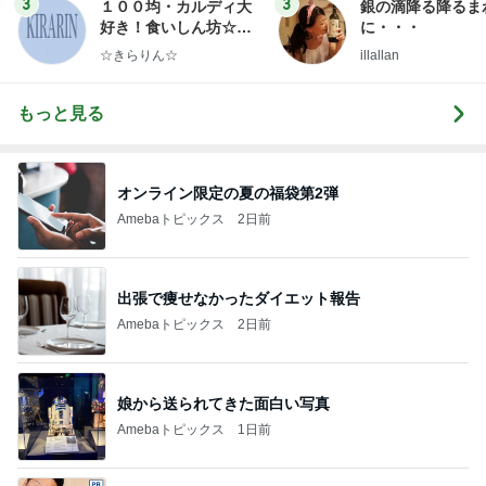
3
3
１００均・カルディ大
銀の滴降る降るま
好き！食いしん坊☆き
に・・・
らりん☆のブログ
☆きらりん☆
illallan
もっと見る
オンライン限定の夏の福袋第2弾
Amebaトピックス
2日前
出張で痩せなかったダイエット報告
Amebaトピックス
2日前
娘から送られてきた面白い写真
Amebaトピックス
1日前