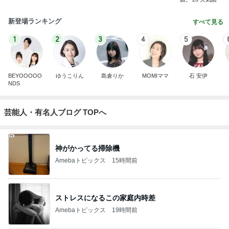
新登場ランキング
すべて見る
1
2
3
4
5
BEYOOOOO
ゆうこりん
島倉りか
MOMIママ
石 安伊
NDS
芸能人・有名人ブログ TOPへ
神がかってる掃除機
Amebaトピックス
15時間前
ストレスになるこの家庭内時差
Amebaトピックス
19時間前