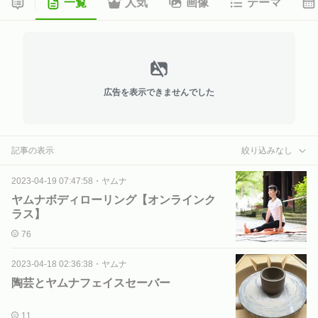
一覧
人気
画像
テーマ
広告を表示できませんでした
記事の表示
絞り込みなし
2023-04-19 07:47:58
・
ヤムナ
ヤムナボディローリング【オンラインク
ラス】
76
2023-04-18 02:36:38
・
ヤムナ
陶芸とヤムナフェイスセーバー
11