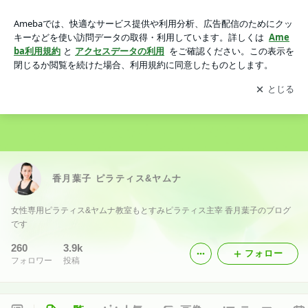
香月葉子 ピラティス&ヤムナ
アプリをダウンロードして
ブログの更新通知
を受け取りまし
開く
ょう。
香月葉子 ピラティス&ヤムナ
女性専用ピラティス&ヤムナ教室もとすみピラティス主宰 香月葉子のブログ
です
260
3.9k
フォロー
フォロワー
投稿