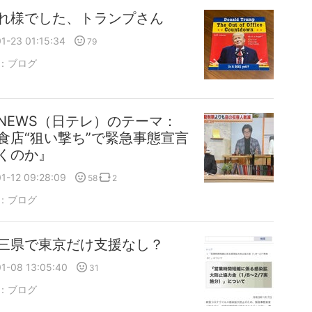
れ様でした、トランプさん
1-23 01:15:34
79
：
ブログ
NEWS（日テレ）のテーマ：
食店“狙い撃ち”で緊急事態宣言
くのか』
1-12 09:28:09
58
2
：
ブログ
三県で東京だけ支援なし？
1-08 13:05:40
31
：
ブログ