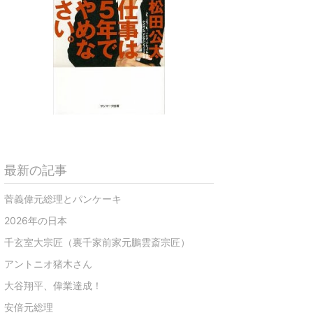
最新の記事
菅義偉元総理とパンケーキ
2026年の日本
千玄室大宗匠（裏千家前家元鵬雲斎宗匠）
アントニオ猪木さん
大谷翔平、偉業達成！
安倍元総理