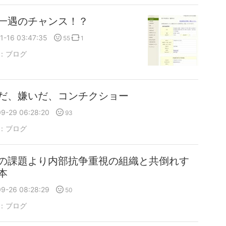
一遇のチャンス！？
1-16 03:47:35
55
1
：
ブログ
だ、嫌いだ、コンチクショー
09-29 06:28:20
93
：
ブログ
の課題より内部抗争重視の組織と共倒れす
本
09-26 08:28:29
50
：
ブログ