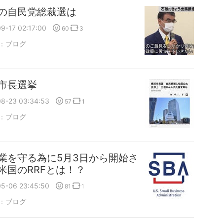
の自民党総裁選は
9-17 02:17:00
60
3
：
ブログ
市長選挙
08-23 03:34:53
57
1
：
ブログ
業を守る為に5月3日から開始さ
米国のRRFとは！？
05-06 23:45:50
81
1
：
ブログ