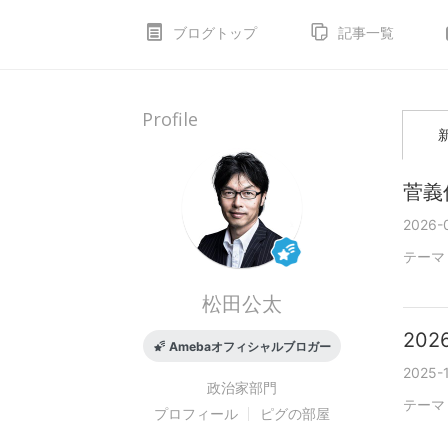
ブログトップ
記事一覧
Profile
菅義
2026-0
テーマ
松田公太
20
Amebaオフィシャルブロガー
2025-1
政治家
部門
テーマ
プロフィール
ピグの部屋