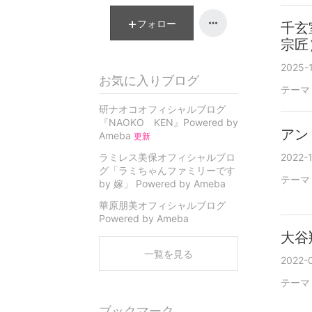
フォロー
千玄
宗匠
2025-1
お気に入りブログ
テーマ
研ナオコオフィシャルブログ
『NAOKO KEN』Powered by
アン
Ameba
更新
ラミレス美保オフィシャルブロ
2022-1
グ「ラミちゃんファミリーです
テーマ
by 嫁」 Powered by Ameba
華原朋美オフィシャルブログ
Powered by Ameba
大谷
一覧を見る
2022-0
テーマ
ブックマーク