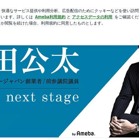
を見てした黙祷
芸能人ブログ
人気ブログ
新規登録
ロ
meba