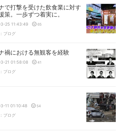
ナで打撃を受けた飲食業に対す
援策。一歩ずつ着実に。
3-25 11:43:49
65
：
ブログ
ナ禍における無観客を経験
3-21 01:58:08
41
：
ブログ
3-11 01:10:48
54
：
ブログ