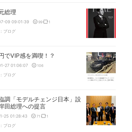
元総理
07-09 09:01:39
99
1
：
ブログ
円でVIP感を満喫！？
1-27 01:06:07
106
：
ブログ
臨調「モデルチェンジ日本」設
岸田総理への提言
1-25 01:28:43
71
1
：
ブログ