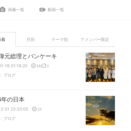
画像一覧
動画一覧
新着
月別
テーマ別
アメンバー限定
偉元総理とパンケーキ
1-18 01:18:20
58
2
：
ブログ
26年の日本
2-31 23:33:05
23
：
ブログ