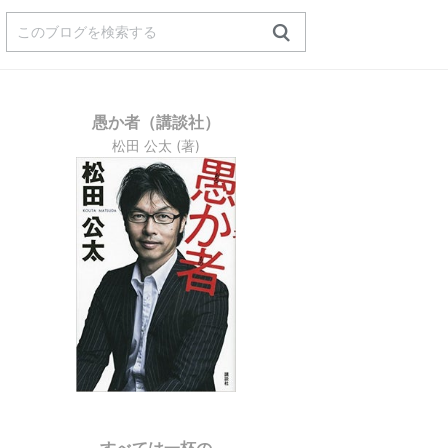
愚か者（講談社）
松田 公太 (著)
すべては一杯の