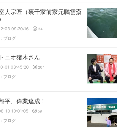
室大宗匠（裏千家前家元鵬雲斎
）
2-03 09:20:16
34
：
ブログ
トニオ猪木さん
0-01 03:45:20
204
：
ブログ
翔平、偉業達成！
8-10 10:01:05
59
：
ブログ