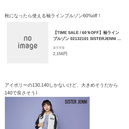
秋になったら使える袖ラインブルゾン60%off！
【TIME SALE / 60％OFF】袖ライン
ブルゾン 02132101 SISTERJENNI シ
スタージェニィ jenni ジェニィ 子供
楽天市場
服 女の子 キッズ ジュニア トップス
2,156円
アウター 羽織り 通学 レッスン おでか
け 130cm 140cm 150cm 160cm あす
楽対応
アイボリーの130.140しかないけど、大きめそうだから
140で良さそう⇩