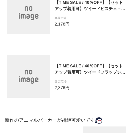
【TIME SALE / 40％OFF】【セット
アップ着用可】ツイードビスチェ＋シ
ョート丈Tセット 02234215 jennilov
楽天市場
e ジェニィラブ jenni ジェニィ キッズ
2,178円
ジュニア 女の子 子供服 通学 トップス
半袖 レッスン おでかけ 130cm 140c
m 150cm 160cm あす楽対応
【TIME SALE / 40％OFF】【セット
アップ着用可】ツイードフラップショ
ーパン 02234310 jenni jennilove ジ
楽天市場
ェニィ ジェニィラブ 子供服 女の子 キ
2,376円
ッズ ジュニア ボトムス ショートパン
ツ 通学 レッスン おでかけ 130cm 14
0cm 150cm 160cm あす楽対応
新作のアニマルパーカーが超絶可愛いです