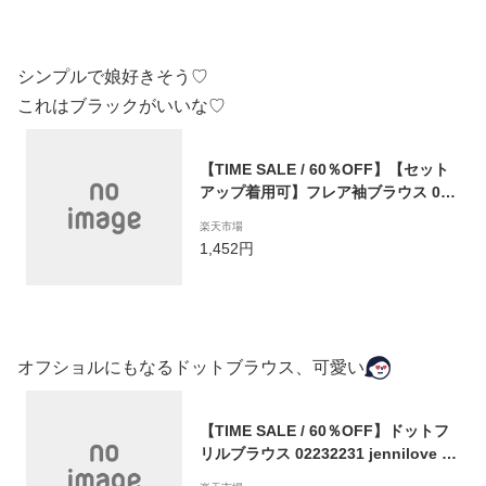
150cm 160cm あす楽対応
シンプルで娘好きそう♡
これはブラックがいいな♡
【TIME SALE / 60％OFF】【セット
アップ着用可】フレア袖ブラウス 022
32215 jennilove ジェニィラブ jenni
楽天市場
ジェニィ キッズ ジュニア 女の子 子供
1,452円
服 通学 トップス 半袖 レッスン おで
かけ 130cm 140cm 150cm 160cm あ
す楽対応
オフショルにもなるドットブラウス、可愛い
【TIME SALE / 60％OFF】ドットフ
リルブラウス 02232231 jennilove ジ
ェニィラブ jenni ジェニィ キッズ ジ