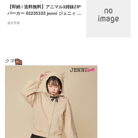
【即納 / 送料無料】アニマル3姉妹ZIP
パーカー 02235103 jenni ジェニィ je
nnilove ジェニィラブ トップス アウ
楽天市場
ター 羽織り 子供服 女の子 キッズ ジ
ュニア 通学 レッスン 130cm 140cm
150cm 160cm あす楽対応
クマ