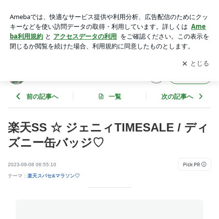
楽天SS ☆ ジェニィTIMESALE / ディズニー缶バッジ♡ | mayu
ブログ
アプリをダウンロードして
ブログの更新通知
を受け取りまし
開く
ょう。
mayuブログ
フォロー
前の記事へ
一覧
次の記事へ
楽天SS ☆ ジェニィTIMESALE / ディ
ズニー缶バッジ♡
2023-09-08 06:55:10
テーマ：
楽天スパセ&マラソン♡