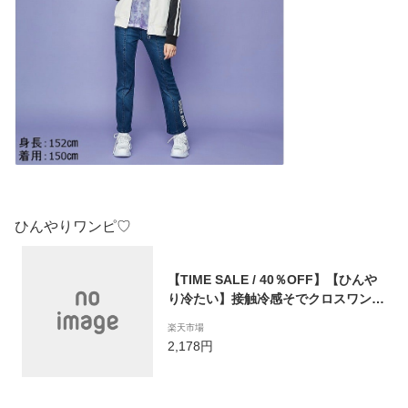
ひんやりワンピ♡
【TIME SALE / 40％OFF】【ひんや
り冷たい】接触冷感そでクロスワンピ
02234223 jenni jennilove ジェニィ
楽天市場
ジェニィラブ 子供服 女の子 キッズ ジ
2,178円
ュニア ワンピース スカート 通学 おで
かけ 130cm 140cm 150cm 160cm あ
す楽対応