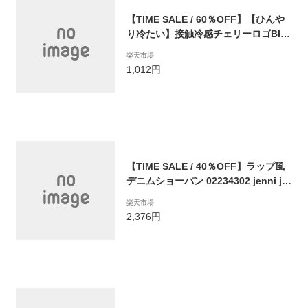
【TIME SALE / 60％OFF】【ひんや
り冷たい】接触冷感チェリーロゴBIG
Tシャツ 02133219 SISTER JENNI シ
楽天市場
スタージェニィ jenni ジェニィ 子供
1,012円
服 女の子 キッズ ジュニア トップス
半袖 バックプリント 通学 レッスン お
でかけ 130cm 140cm 150cm 160cm
あす楽対応
【TIME SALE / 40％OFF】ラップ風
デニムショーパン 02234302 jenni je
nnilove ジェニィ ジェニィラブ 子供
楽天市場
服 女の子 キッズ ジュニア ボトムス
2,376円
ショートパンツ ジーパン 通学 レッス
ン おでかけ 130cm 140cm 150cm 16
0cm あす楽対応