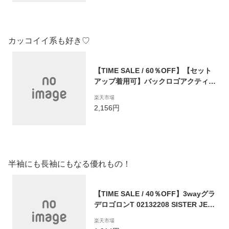
でかけ 130cm 140cm 150cm 160cm
あす楽対応
カッコイイ系も好き♡
【TIME SALE / 60％OFF】【セット
アップ着用可】バックロゴアクティブ
ZIPパーカー 02132103 SISTERJENN
楽天市場
I シスタージェニィ jenni ジェニィ 子
2,156円
供服 女の子 キッズ ジュニア トップス
アウター 羽織り 通学 レッスン おでか
け 130cm 140cm 150cm 160cm あす
楽対応
半袖にも長袖にもなる優れもの！
【TIME SALE / 40％OFF】3wayグラ
デロゴロンT 02132208 SISTER JEN
NI シスタージェニィ jenni ジェニィ
楽天市場
子供服 女の子 キッズ ジュニア トップ