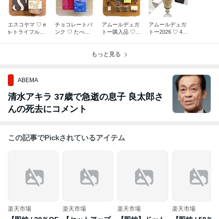
エスコヤマ ♡ e
チョコレートバ
アムールデュガ
アムールデュガ
s-トライフルB
ンク ♡ たべっ
トー購入品 ♡
トー2026 ♡ 4回
OXマンゴー
子水族館
モリヨシダ・RI
目は2回目の開
B・鎌倉紅谷・
店待ち→モリヨ
もっと見る
クラブハリエ・
シダ♡
シェシバタ
ABEMA
清水アキラ 37歳で急逝の息子 良太郎さ
んの死去にコメント
この記事でPickされているアイテム
楽天市場
楽天市場
楽天市場
楽天市場