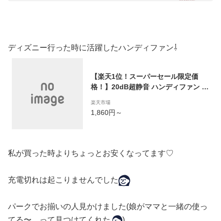
ディズニー行った時に活躍したハンディファン⇩
【楽天1位！スーパーセール限定価
格！】20dB超静音 ハンディファン ハ
ンディ扇風機 首掛け扇風機 卓上扇風
楽天市場
機 携帯扇風機 手持ち扇風機 小型扇風
1,860円～
機 ミニ扇風機 usb 扇風機 ポータブル
扇風機 ポータブルファン ミニファン
持ち運び 扇風機4800mAhバッテリー
内蔵
私が買った時よりちょっとお安くなってます♡
充電切れは起こりませんでした
パークでお揃いの人見かけました(娘がママと一緒の使っ
てる〜。って見つけてくれた
)