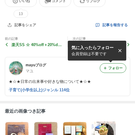
いいね
コメント
リブログ
13
記事を報告する
記事をシェア
前の記事
次の記事
楽天SS ☆ 40%off＋20%dea
楽天SS ☆ 破格オルナとフィ
気に入ったらフォロー
lの青汁とオルナにアイクリ
スホワイト・ティーマとかs
ーム
copeさんのお得色々
会員登録は不要です
mayuブログ
フォロー
マユ
★☆★日常の出来事や好きな物について★☆★
子育て(小学生以上)ジャンル 114位
最近の画像つき記事