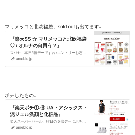
マリメッコと北欧福袋、sold outも出てます⇩
『楽天SS ☆ マリメッコと北欧福袋
♡ / オルナの何買う？』
スパセ、本日5倍デーですね♪エントリーお忘れなく♡ Z-MALLさんでマリメッコと北欧の福袋が発売されます♡マリメッコ♡＼9/5限定！抽選で最大全額ポイントバ…
ameblo.jp
ポチしたもの⇩
『楽天ポチ①-⑥ UA・アシックス・
泥ジェル洗顔と化粧品』
楽天スーパーセール、昨日の５倍デーにポチしました♪ ポチ①アンダーアーマー息子のバスケのソックス。40%deal♡店舗数にもよりますが¥1000ちょいはポイン…
ameblo.jp