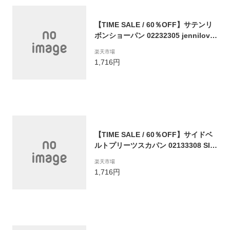
【TIME SALE / 60％OFF】サテンリ
ボンショーパン 02232305 jennilove
ジェニィラブ jenni ジェニィ パンツ
楽天市場
ボトムス ショートパンツ 子供服 女の
1,716円
子 キッズ ジュニア 通学 レッスン 130
cm 140cm 150cm 160cm あす楽対応
【TIME SALE / 60％OFF】サイドベ
ルトプリーツスカパン 02133308 SIS
TERJENNI シスタージェニィ jenni
楽天市場
ジェニィ 子供服 女の子 キッズ ジュニ
1,716円
ア ボトムス スカート パンツ 通学 レ
ッスン おでかけ 130cm 140cm 150c
m 160cm あす楽対応