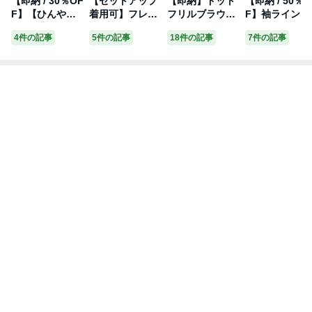
【即納 / 30％OF
【セットアップ
【即納】ドット
【即納 / 50％O
F】【ひんやり
着用可】フレア
フリルブラウス
F】袖ラインブ
冷たい】接触冷
袖ブラウス 022
02232231 jenni
ルゾン 021321
4件の記事
5件の記事
18件の記事
7件の記事
感すそギンガム
32215 jennilov
love ジェニィラ
1 SISTERJENN
レースアップT
e ジェニィラブ j
ブ jenni ジェニ
シスタージェ
02234230 jenni
enni ジェニィ
ィ キッズ ジュ
ィ jenni ジェ
love ジェニィラ
キッズ ジュニア
ニア 女の子 子
ィ 子供服 女の
ブ jenni ジェニ
女の子 子供服
供服 通学 トッ
子 キッズ ジュ
ィ キッズ ジュ
通学 トップス
プス レッスン
ニア トップス
ニア 女の子 子
レッスン おでか
おでかけ 130cm
アウター 羽織
供服 通学 トッ
け 130cm 140c
140cm 150cm 1
通学 レッスン
プス 半袖 レッ
m 150cm 160c
60cm あす楽対
おでかけ 130c
スン おでかけ 1
m あす楽対応
応
140cm 150cm 
30cm 140cm 15
60cm あす楽対
0cm 160cm あ
応
す楽対応