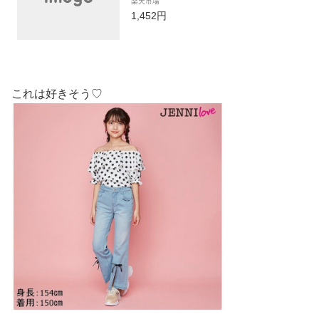
楽天市場
ュニア 女の子 子供服 通学 トップス
1,452円
半袖 オフショル レッスン おでかけ 1
30cm 140cm 150cm 160cm あす楽対
応
これは好きそう♡