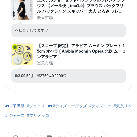
エステルジョーゼットバックフリルフレンチブラ
ウス 【メール便可/ma1.5】ブラウス バックフリ
ル バックシャン スキッパー 大人 とろみ フレン
チ ドルマン 羽織り 30代 40代 50代 レディース
楽天市場
ヘビロテしてます♡
【スコープ 限定】 アラビア ムーミン プレート 1
5cm オペラ [ Arabia Moomin Opera 北欧 ムーミ
ンアラビア ]
楽天市場
8/3 09:59まで¥2750→¥2200♡
#
子供服
#
ジェニィ
#
ディズニーグッズ
#
ディズニー
#
東京リベ
ンジャーズ
#
マリメッコ