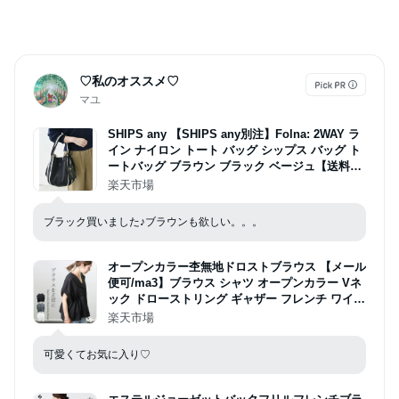
♡私のオススメ♡
マユ
SHIPS any 【SHIPS any別注】Folna: 2WAY ラ
イン ナイロン トート バッグ シップス バッグ ト
ートバッグ ブラウン ブラック ベージュ【送料無
料】
楽天市場
ブラック買いました♪ブラウンも欲しい。。。
オープンカラー杢無地ドロストブラウス 【メール
便可/ma3】ブラウス シャツ オープンカラー Vネ
ック ドローストリング ギャザー フレンチ ワイド
夏 杢無地 30代 40代 50代 レディース
楽天市場
可愛くてお気に入り♡