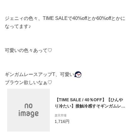
ジェニィの色々、TIME SALEで40%offとか60%offとかに
なってます♪
可愛いの色々あって♡
ギンガムレースアップT、可愛い
ブラウン欲しいなぁ♡
【TIME SALE / 40％OFF】【ひんや
り冷たい】接触冷感すそギンガムレー
スアップT 02234230 jennilove ジェ
楽天市場
ニィラブ jenni ジェニィ キッズ ジュ
1,716円
ニア 女の子 子供服 通学 トップス 半
袖 レッスン おでかけ 130cm 140cm