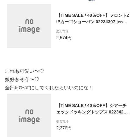
【TIME SALE / 40％OFF】フロントZ
IPカーゴショーパン 02234307 jenni j
ennilove ジェニィ ジェニィラブ 子供
楽天市場
服 女の子 キッズ ジュニア ボトムス
2,574円
ショートパンツ 通学 レッスン おでか
け 130cm 140cm 150cm 160cm あす
楽対応
これも可愛い〜♡
娘好きそう〜♡
全部60%offにしてくれたらいいのにな！
【TIME SALE / 40％OFF】シアーチ
ェックドッキングトップス 02234209
jennilove ジェニィラブ jenni ジェニ
楽天市場
ィ キッズ ジュニア 女の子 子供服 通
2,376円
学 トップス 半袖 肩あき レッスン お