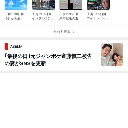
工房1998日目
工房1997日目
工房1996日目
工房1995日目
今日から使え
インフルエンザ
来年度版の週間
マイナンバー到
る “小春日和”
接種完了！
スケジュール表
着＆自撮り
を作成しまし
もっと見る
た！
ABEMA
｢最後の日｣元ジャンポケ斉藤慎二被告
の妻がSNSを更新