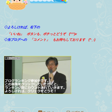
◇よろしければ、右下の
「いいね」
ボタンも、ポチっとどうぞ (^^)v
◇当ブログへの
「コメント」
もお待ちしております (^_-)