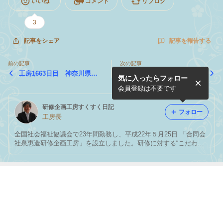
いいね
コメント
リブログ
3
記事を報告する
記事をシェア
前の記事
次の記事
工房1663日目 神奈川県相
工房1661日目 島根県松江
気に入ったらフォロー
模原市で研修会が開催されま
市で研修会が開催されました
した
会員登録は不要です
研修企画工房すくすく日記
フォロー
工房長
全国社会福祉協議会で23年間勤務し、平成22年５月25日 「合同会
社泉惠造研修企画工房」を設立しました。研修に対する“こだわ
り”と “いつくしみ”を忘れずに、そしてお客様と共に悩み、共に創
り、共に喜びを 分かち合える研修パートナーをめざして、毎日頑
張っています。