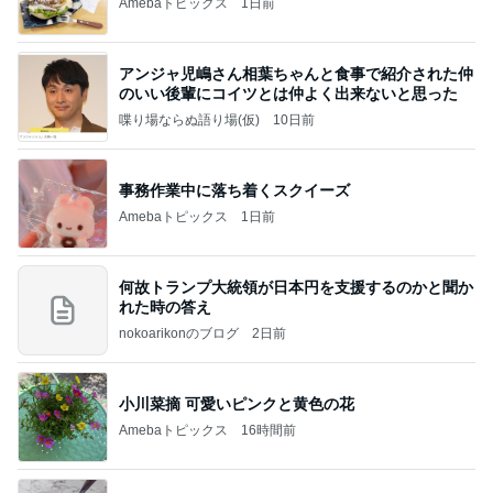
Amebaトピックス
1日前
アンジャ児嶋さん相葉ちゃんと食事で紹介された仲
のいい後輩にコイツとは仲よく出来ないと思った
喋り場ならぬ語り場(仮)
10日前
事務作業中に落ち着くスクイーズ
Amebaトピックス
1日前
何故トランプ大統領が日本円を支援するのかと聞か
れた時の答え
nokoarikonのブログ
2日前
小川菜摘 可愛いピンクと黄色の花
Amebaトピックス
16時間前