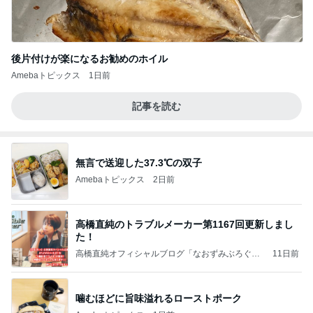
後片付けが楽になるお勧めのホイル
Amebaトピックス
1日前
記事を読む
無言で送迎した37.3℃の双子
Amebaトピックス
2日前
高橋直純のトラブルメーカー第1167回更新しまし
た！
高橋直純オフィシャルブログ「なおずみぶろぐ」
11日前
Powered by Ameba
噛むほどに旨味溢れるローストポーク