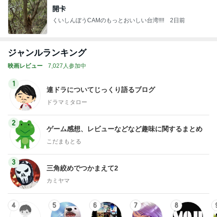
開卡
くいしんぼうCAMのもっとおいしい台湾!!!!
2日前
ジャンルランキング
映画レビュー
7,027人参加中
1
連ドラについてじっくり語るブログ
ドラマミタロー
2
ゲーム感想、レビューなどなど趣味に関するまとめ
こだまもとる
3
三角絞めでつかまえて2
カミヤマ
4
5
6
7
8