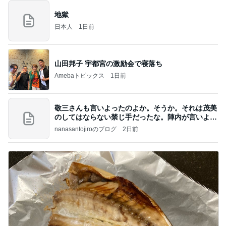
地獄
日本人
1日前
山田邦子 宇都宮の激励会で寝落ち
Amebaトピックス
1日前
敬三さんも言いよったのよか。そうか。それは茂美
のしてはならない禁じ手だったな。陣内が言いよる
のよ
nanasantojiroのブログ
2日前