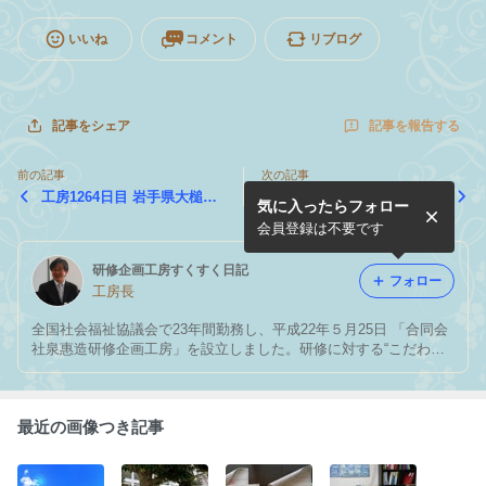
いいね
コメント
リブログ
記事を報告する
記事をシェア
前の記事
次の記事
工房1264日目 岩手県大槌町
工房1262日目 千葉県社会
気に入ったらフォロー
への訪問事業が修了しました
福祉協議会様主催研修が開催
されました
会員登録は不要です
研修企画工房すくすく日記
フォロー
工房長
全国社会福祉協議会で23年間勤務し、平成22年５月25日 「合同会
社泉惠造研修企画工房」を設立しました。研修に対する“こだわ
り”と “いつくしみ”を忘れずに、そしてお客様と共に悩み、共に創
り、共に喜びを 分かち合える研修パートナーをめざして、毎日頑
張っています。
最近の画像つき記事