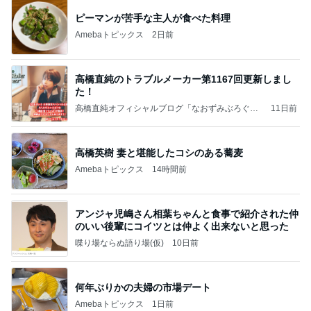
ピーマンが苦手な主人が食べた料理
Amebaトピックス
2日前
高橋直純のトラブルメーカー第1167回更新しまし
た！
高橋直純オフィシャルブログ「なおずみぶろぐ」
11日前
Powered by Ameba
高橋英樹 妻と堪能したコシのある蕎麦
Amebaトピックス
14時間前
アンジャ児嶋さん相葉ちゃんと食事で紹介された仲
のいい後輩にコイツとは仲よく出来ないと思った
喋り場ならぬ語り場(仮)
10日前
何年ぶりかの夫婦の市場デート
Amebaトピックス
1日前