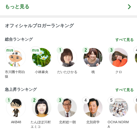
もっと見る
オフィシャルブロガーランキング
総合ランキング
すべて見る
1
2
3
市川團十郎白
小林麻央
だいたひかる
桃
クロ
猿
急上昇ランキング
すべて見る
1
2
3
4
5
AKB48
たんぽぽ川村
北村総一朗
北別府学
OCHA NORM
エミコ
A