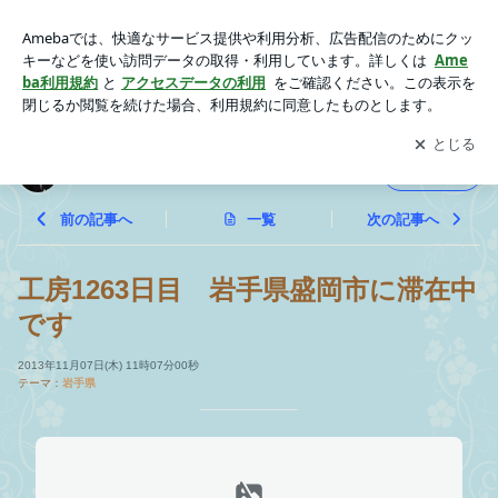
工房1263日目 岩手県盛岡市に滞在中です | 研修企画工房すく
すく日記
アプリをダウンロードして
ブログの更新通知
を受け取りまし
開く
ょう。
研修企画工房すくすく日記
フォロー
前の記事へ
一覧
次の記事へ
工房1263日目 岩手県盛岡市に滞在中
です
2013年11月07日(木) 11時07分00秒
テーマ：
岩手県