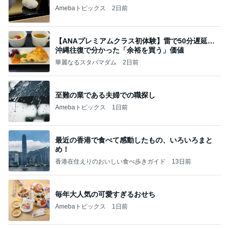
Amebaトピックス
2日前
【ANAプレミアムクラス初体験】雷で50分遅延…
沖縄往復で分かった「余裕を買う」価値
華麗なるスタバマダム
2日前
至難の業である夫婦での職探し
Amebaトピックス
1日前
最近の香港で食べて感動したもの、いろいろまと
め！
香港在住えりのおいしい食べ歩きガイド
13日前
毎年大人気の可愛すぎるおせち
Amebaトピックス
1日前