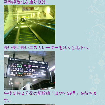
新幹線改札を通り抜け、
長い長い長いエスカレーターを延々と地下へ。
午後３時２分発の新幹線「はやて39号」を待ちま
す。