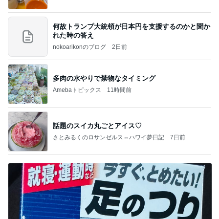
何故トランプ大統領が日本円を支援するのかと聞か
れた時の答え
nokoarikonのブログ
2日前
多肉の水やりで禁物なタイミング
Amebaトピックス
11時間前
話題のスイカ丸ごとアイス♡
さとみるくのロサンゼルス⇔ハワイ夢日記
7日前