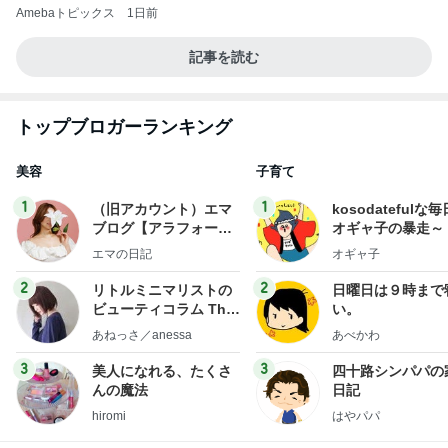
Amebaトピックス
1日前
記事を読む
トップブロガーランキング
美容
子育て
1
1
（旧アカウント）エマ
kosodatefulな毎
ブログ【アラフォー会
オギャ子の暴走～
社売却セカンドライ
エマの日記
オギャ子
フ】
2
2
リトルミニマリストの
日曜日は９時まで
ビューティコラム The
い。
little minimalist's bea
あねっさ／anessa
あべかわ
uty colum
3
3
美人になれる、たくさ
四十路シンパパの
んの魔法
日記
hiromi
はやパパ