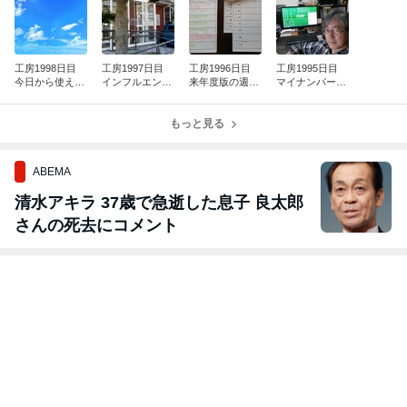
工房1998日目
工房1997日目
工房1996日目
工房1995日目
今日から使え
インフルエンザ
来年度版の週間
マイナンバー到
る “小春日和”
接種完了！
スケジュール表
着＆自撮り
を作成しまし
もっと見る
た！
ABEMA
清水アキラ 37歳で急逝した息子 良太郎
さんの死去にコメント