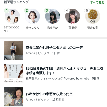
新登場ランキング
すべて見る
1
2
3
4
5
BEYOOOOO
ゆうこりん
島倉りか
石 安伊
蒼井心音
NDS
義母に驚かれ息子にダメ出しのコーデ
Amebaトピックス
1日前
8月2日放送のTBS「週刊さんまとマツコ」先週に引
き続き出演します♪
植草美幸オフィシャルブログ Powered by Ameba
5日前
お出かけ中の車窓から撮った空
Amebaトピックス
13時間前