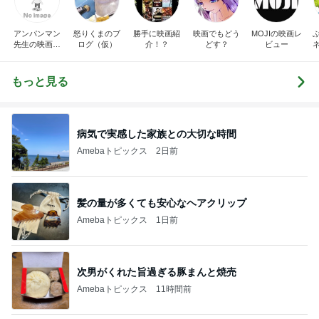
アンパンマン
怒りくまのブ
勝手に映画紹
映画でもどう
MOJIの映画レ
先生の映画講
ログ（仮）
介！？
どす？
ビュー
座
もっと見る
病気で実感した家族との大切な時間
Amebaトピックス
2日前
髪の量が多くても安心なヘアクリップ
Amebaトピックス
1日前
次男がくれた旨過ぎる豚まんと焼売
Amebaトピックス
11時間前