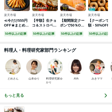
楽天市場
楽天市場
楽天市場
楽天市場
≪今だけ555円
【半額】生チョ
【期間限定クー
【クーポンで
OFF★まとめ買
コ＆ストロベリ
ポンで50％OFF
額・50%OFF
いクーポン≫
ーの高級デニッ
＆2個で55％OF
【美味しいベ
50件以上の記事
50件以上の記事
50件以上の記事
50件以上の記事
【今期販売終
シュ食パン2本
F！】 銀鮭 切り
グル焼き上が
了】干しいも 干
セット （1.5斤×
身 肉厚 10切れ
ました。】 ベ
し芋 ほしいも
2本 ）食パン 高
【7種から選べ
グル もちもち
自然の館 熟成干
級食パン ギフト
る】 加熱用 サ
ーグル 4種類選
料理人・料理研究家部門ランキング
し芋 館の熟成干
お取り寄せグル
ケ 鮭 厚切り さ
べるこんにゃ
し芋 600g(200g
メ 美味しい 福
け 冷凍 家庭用
ベーグル12個
×3) 無添加 無着
袋 メイズテーブ
お弁当用 お弁当
ット（4種類×
色 保存料不使用
ル【セール期間
おかず 惣菜 お
3個）送料無料 
芋 お芋 おいも
中割引】
惣菜 冷凍食品
ダイエット食
イモ サツマイモ
冷凍総菜 お中元
手作り 国産 低
どめさん
山本ゆり
料理研究家ゆ
AYA
みきママ
スイーツ ドライ
御中元
糖質 パン ] お
かり
フルーツ 保存食
物マラソン セ
ル SALE
もっと見る