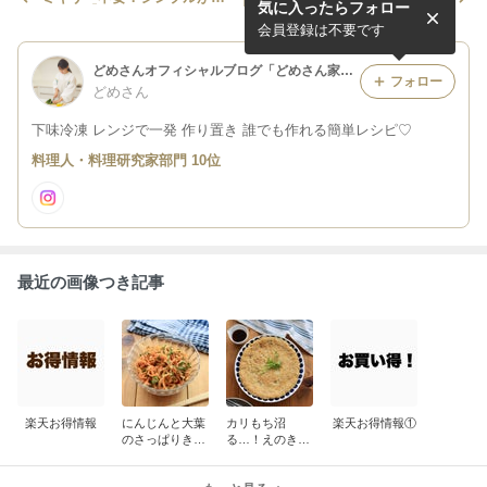
気に入ったらフォロー
いしい【かぼちゃのポタージ
になりました！
ュ】楽天のお買い得品
会員登録は不要です
どめさんオフィシャルブログ「どめさん家の簡単・毎日ごはん」Powered by Ameba
フォロー
どめさん
下味冷凍 レンジで一発 作り置き 誰でも作れる簡単レシピ♡
料理人・料理研究家部門 10位
最近の画像つき記事
楽天お得情報
にんじんと大葉
カリもち沼
楽天お得情報①
のさっぱりきん
る…！えのきコ
ぴら
ーンのチーズ豆
腐焼き