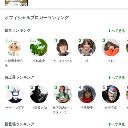
オフィシャルブロガーランキング
総合ランキング
すべて見る
1
2
3
市川團十郎白
小林麻央
だいたひかる
桃
クロ
猿
急上昇ランキング
すべて見る
1
2
3
4
5
デーモン閣下
片岡愛之助
林下清志(ビッ
沢田聖子
金沢克彦
グダディ)
新登場ランキング
すべて見る