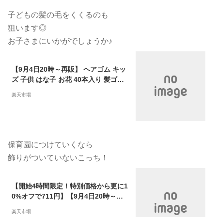
子どもの髪の毛をくくるのも
狙います◎
お子さまにいかがでしょうか♪
【9月4日20時～再販】 ヘアゴム キッ
ズ 子供 はな子 お花 40本入り 髪ゴム
4種 各10個 iijo 人気 ベビー パステル
楽天市場
ヘアレンジ 女の子 大容量 かわいい お
しゃれ プレゼント 花 夏 カラフル 運
動会 子ども 髪ゴム 飾り付き ブランド
人気 可愛い ピンク オレンジ 黄色 緑
紫
保育園につけていくなら
飾りがついていないこっち！
【開始4時間限定！特別価格から更に1
0%オフで711円】【9月4日20時～】
ヘアゴム キッズ ぎざ子 娘 7色 90本
楽天市場
セット 痛くない 子供 シンプル 夏 飾