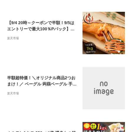
グルメ 福袋 美味しい メイズテーブル
【9/4 20時～クーポンで半額！9/5は
エントリーで最大100％Pバック】銀
鮭 切り身 1kg 肉厚 10切れ 加熱用 鮭
楽天市場
さけ サケ 焼き鮭 焼き魚 魚 さかな 冷
凍 家庭用 お弁当用 お弁当 おかず 惣
菜 お惣菜 冷凍食品 冷凍総菜【送料無
料】※ご注文殺到の為、9/5以降順次
出荷となります
半額超特価！＼オリジナル商品2つお
まけ！／ ベーグル 蒟蒻ベーグル 手作
り 国産 こんにゃくベーグル 送料無料
楽天市場
【 合計12個セット (3個セット×選べ
る4種類)】蒟蒻 40%以上配合！ こん
にゃく ベーグル カロリーオフ ダイエ
ット食品 詰め合わせ パン