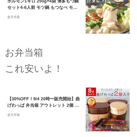
ホルモン1キロ 250g×4袋 博多もつ鍋
セット4-6人前 モツ鍋 もつなべ モツ
ナベ 送料無料 ギフト お取り寄せ お歳
楽天市場
暮 送料無料 クリスマス プチギフト 内
祝い
お弁当箱
これ安いよ！
【30%OFF！9/4 20時〜販売開始】曲
げわっぱ 弁当箱 アウトレット 2個 セ
ット わっぱ 弁当箱 わっぱ弁当 ウレタ
楽天市場
ン 漆 一段 お箸セット おしゃれ 女性
人気 お弁当箱 かわいい 男性 大きい
小さい 高校生 二段 丸 男子 女子 杉