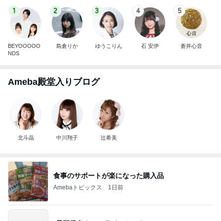
1
2
3
4
5
BEYOOOOO
島倉りか
ゆうこりん
石 安伊
蒼井心音
NDS
Ameba殿堂入りブログ
北斗晶
中川翔子
辻希美
食事のサポートが楽になった購入品
Amebaトピックス
1日前