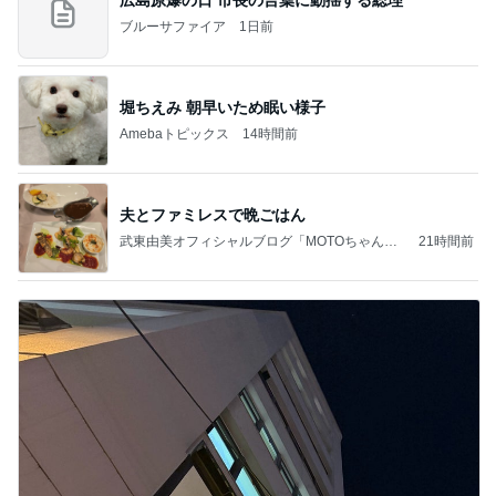
ブルーサファイア
1日前
堀ちえみ 朝早いため眠い様子
Amebaトピックス
14時間前
夫とファミレスで晩ごはん
武東由美オフィシャルブログ「MOTOちゃんと
21時間前
のはっぴぃな毎日」Powered by Ameba