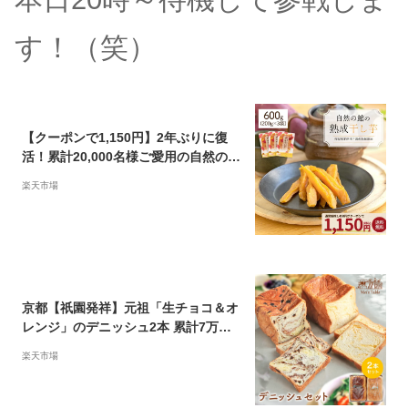
す！（笑）
【クーポンで1,150円】2年ぶりに復
活！累計20,000名様ご愛用の自然の館
の熟成干し芋再入荷決定 干し芋 600g
楽天市場
(200g×3袋) 芋 スイーツ 無添加 無着
色 館の熟成干し芋 販売実績20年以上
のロングセラー 人気の干し芋 保存食
非常食 訳あり 送料無料
京都【祇園発祥】元祖「生チョコ＆オ
レンジ」のデニッシュ2本 累計7万斤
完売！京都祇園【元祖】デニッシュ食
楽天市場
パン お試し2本セット 生チョコ＋オレ
ンジ1.5斤 デニッシュパン 食パン 生
食パン 高級食パン ギフト お取り寄せ