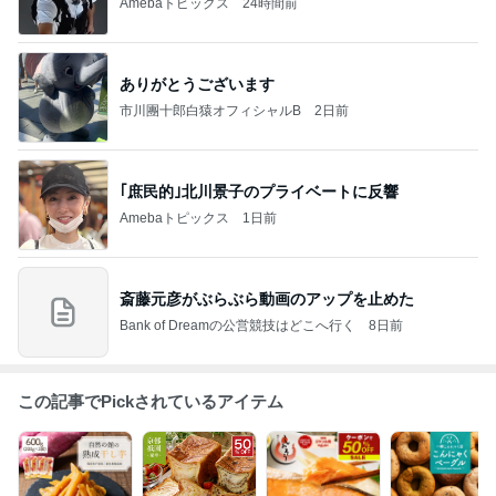
Amebaトピックス
24時間前
ありがとうございます
市川團十郎白猿オフィシャルB
2日前
｢庶民的｣北川景子のプライベートに反響
Amebaトピックス
1日前
斎藤元彦がぶらぶら動画のアップを止めた
Bank of Dreamの公営競技はどこへ行く
8日前
この記事でPickされているアイテム