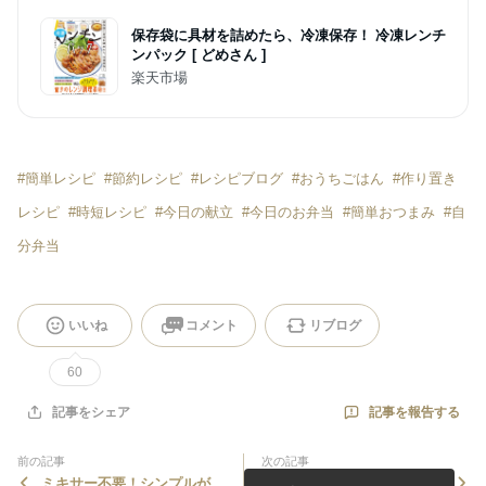
保存袋に具材を詰めたら、冷凍保存！ 冷凍レンチ
ンパック [ どめさん ]
楽天市場
#
簡単レシピ
#
節約レシピ
#
レシピブログ
#
おうちごはん
#
作り置き
レシピ
#
時短レシピ
#
今日の献立
#
今日のお弁当
#
簡単おつまみ
#
自
分弁当
いいね
コメント
リブログ
60
記事を報告する
記事をシェア
前の記事
次の記事
ミキサー不要！シンプルがお
《感謝》オフィシャルブログ