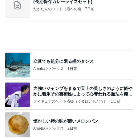
(長期保存カレーライスセット)
たかたんのコストコ通への道
7日前
立派でも処分に困る桐のタンス
Amebaトピックス
1日前
力強いジャンプをまるで天上の美しさのように軽や
かに着氷その芸術性によって心奪われる魔法を織り
なす
フィギュアスケート応援（くまはともだち）
1日前
懐かしい卵の味が濃いメロンパン
Amebaトピックス
2日前
2026/07/27(K) 4本
何でかな？何でだろ？
11日前