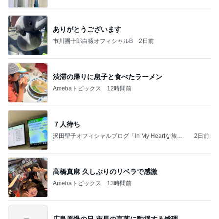
ありがとうございます
市川團十郎白猿オフィシャルB
2日前
渋滞の帰りに息子と食べたラーメン
Amebaトピックス
12時間前
７人待ち
沢田聖子オフィシャルブログ「In My Heartな旅日
2日前
記」by Ameba
高橋真麻 久しぶりのリベラで感激
Amebaトピックス
13時間前
広島原爆の日 市長の言葉に動揺する総理