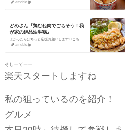
ameblo.jp
どめさん『鶏むね肉でごちそう！我
が家の絶品油淋鶏』
よかったらぽちっと応援お願いします♪↓こちら Instagramはこちら 我が家の大人気料理 鶏むね肉で作る油淋鶏タレに生姜を刻んで加えることで味に深みが出て…
ameblo.jp
そしーてーー
楽天スタートしますね
私の狙っているのを紹介！
グルメ
本日20時～待機して参戦しま