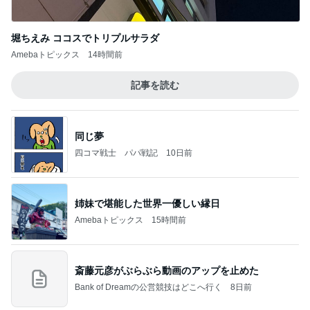
堀ちえみ ココスでトリプルサラダ
Amebaトピックス
14時間前
記事を読む
同じ夢
四コマ戦士 パパ戦記
10日前
姉妹で堪能した世界一優しい縁日
Amebaトピックス
15時間前
斎藤元彦がぶらぶら動画のアップを止めた
Bank of Dreamの公営競技はどこへ行く
8日前