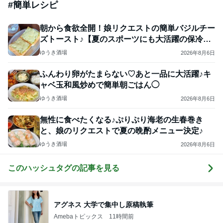
#
簡単レシピ
朝から食欲全開！娘リクエストの簡単バジルチー
ズトースト♪【夏のスポーツにも大活躍の保冷ボ
トル】
ゆうき酒場
2026年8月6日
ふんわり卵がたまらない♡あと一品に大活躍♪キ
ャベ玉和風炒めで簡単朝ごはん◯
ゆうき酒場
2026年8月6日
無性に食べたくなる♪ぷりぷり海老の生春巻き
と、娘のリクエストで夏の晩酌メニュー決定♪
ゆうき酒場
2026年8月6日
このハッシュタグの記事を見る
アグネス 大学で集中し原稿執筆
Amebaトピックス
11時間前