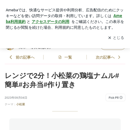
レンジで2分！小松菜の鶏塩ナムル#簡単#お弁当#作り置き | ど
めさんオフィシャルブログ「どめさん家の簡単・毎日ごはん」
アプリをダウンロードして
ブログの更新通知
を受け取りまし
開く
Powered by Ameba
ょう。
どめさんオフィシャルブログ「どめさん家の
フォロー
簡単・毎日ごはん」
前の記事へ
一覧
次の記事へ
レンジで2分！小松菜の鶏塩ナムル#
簡単#お弁当#作り置き
2023年09月04日
テーマ：
小松菜