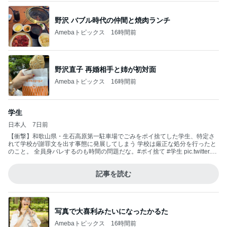
野沢 バブル時代の仲間と焼肉ランチ
Amebaトピックス
16時間前
野沢直子 再婚相手と姉が初対面
Amebaトピックス
16時間前
学生
日本人
7日前
【衝撃】和歌山県・生石高原第一駐車場でごみをポイ捨てした学生、特定さ
れて学校が謝罪文を出す事態に発展してしまう 学校は厳正な処分を行ったと
のこと。 全員身バレするのも時間の問題だな。#ポイ捨て #学生 pic.twitter.co
m/hA3uqxrzm0 https://t.co/JTfnG57kay— 爆サイ.com【公式】ツイッター (@
bakusai_x) 2026年6月18日
記事を読む
写真で大喜利みたいになったかるた
Amebaトピックス
16時間前