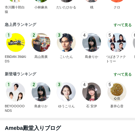
市川團十郎白
小林麻央
だいたひかる
桃
クロ
猿
急上昇ランキング
すべて見る
1
2
3
4
5
EBiDAN 39&Ki
高山善廣
こいたん
島倉りか
つばきファク
DS
トリー
新登場ランキング
すべて見る
1
2
3
4
5
BEYOOOOO
島倉りか
ゆうこりん
石 安伊
蒼井心音
NDS
Ameba殿堂入りブログ