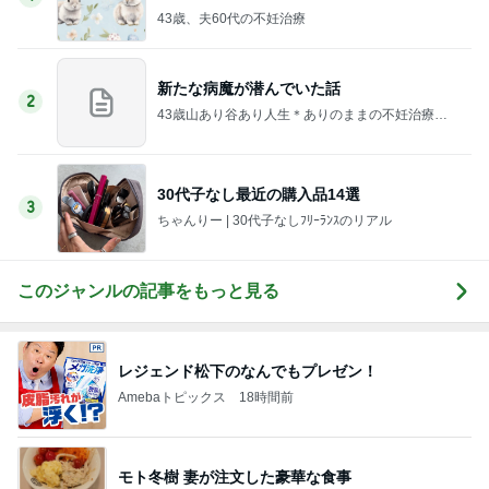
43歳、夫60代の不妊治療
新たな病魔が潜んでいた話
2
43歳山あり谷あり人生＊ありのままの不妊治療ブ
ログ
30代子なし最近の購入品14選
3
ちゃんりー | 30代子なしﾌﾘｰﾗﾝｽのリアル
このジャンルの記事をもっと見る
レジェンド松下のなんでもプレゼン！
Amebaトピックス
18時間前
モト冬樹 妻が注文した豪華な食事