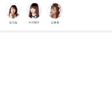
北斗晶
中川翔子
辻希美