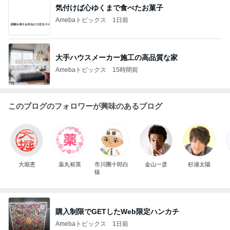
気付けば心ゆくまで食べたお菓子
Amebaトピックス
1日前
大手ハウスメーカー施工の高品質な家
Amebaトピックス
15時間前
このブログのフォロワーが興味のあるブログ
大堀恵
薬丸裕英
市川團十郎白
金山一彦
杉浦太陽
猿
購入制限でGETしたWeb限定ハンカチ
Amebaトピックス
1日前