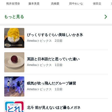
熊井友理奈
藤本美貴
高橋愛
田中れいな
保田圭
もっと見る
びっくりするぐらい美味しいかき氷
Amebaトピックス
2日前
英語と日本語だと思っていた違い
Amebaトピックス
1日前
眠気が吹っ飛んだグループ練習
Amebaトピックス
1日前
北斗 前が見えないほど曇るメガネ