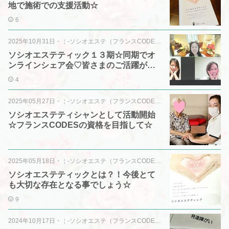
地で施術での支援活動☆
6
2025年10月31日
・
￤-ソシオエステ（フランスCODES）
ソシオエステティック１３期☆同期でオ
ンラインシェア会♡皆さまのご活躍がす
ばらしい☆
4
2025年05月27日
・
￤-ソシオエステ（フランスCODES）
ソシオエステティシャンとして活動開始
☆フランスCODESの資格を目指して☆
2025年05月18日
・
￤-ソシオエステ（フランスCODES）
ソシオエステティックとは？！今後とて
も大切な存在となる事でしょう☆
9
2024年10月17日
・
￤-ソシオエステ（フランスCODES）