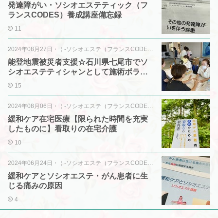
発達障がい・ソシオエステティック（フ
ランスCODES）養成講座備忘録
11
2024年08月27日
・
￤-ソシオエステ（フランスCODES）
能登地震被災者支援☆石川県七尾市でソ
シオエステティシャンとして施術ボラン
ティア☆
15
2024年08月06日
・
￤-ソシオエステ（フランスCODES）
緩和ケア在宅医療【限られた時間を充実
したものに】看取りの在宅介護
10
2024年06月24日
・
￤-ソシオエステ（フランスCODES）
緩和ケアとソシオエステ・がん患者に生
じる痛みの原因
4