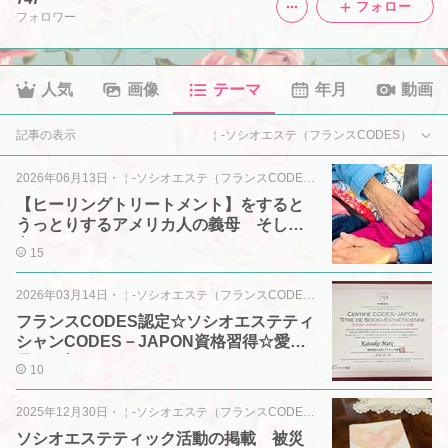
フォロー
フォロワー
人気
画像
テーマ
年月
動画
記事の表示
￤-ソシオエステ（フランスCODES）
2026年06月13日
・
￤-ソシオエステ（フランスCODES）
【ヒーリングトリートメント】をすると
うっとりするアメリカ人の義母 そして
老いとは・・・
15
2026年03月14日
・
￤-ソシオエステ（フランスCODES）
フランスCODES認定☆ソシオエステティ
シャンCODES－JAPON資格習得☆愛媛
県では初♬
10
2025年12月30日
・
￤-ソシオエステ（フランスCODES）
ソシオエステティック活動の掲載 被災