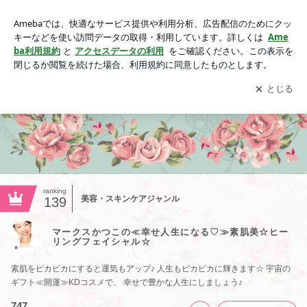
￤-ソシオエステ（フランスCODES）｜マークスかつこの≪幸
せ人生になる♡≫素肌美☆ヒーリングフェイシャル☆
アプリをダウンロードして
ブログの更新通知
を受け取りまし
開く
ょう。
ranking
美容・スキンケアジャンル
139
マークスかつこの≪幸せ人生になる♡≫素肌美☆ヒー
リングフェイシャル☆
素肌をピカピカにすると運気もアップ♪ 人生もピカピカに輝きます☆ 宇宙の
ギフト≪開運≫KDコスメで、 幸せで豊かな人生にしましょう♪
747