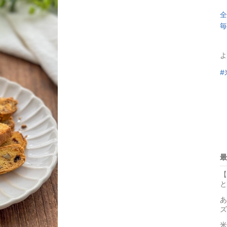
全
毎
よ
#
最
【
と
あ
ズ
米