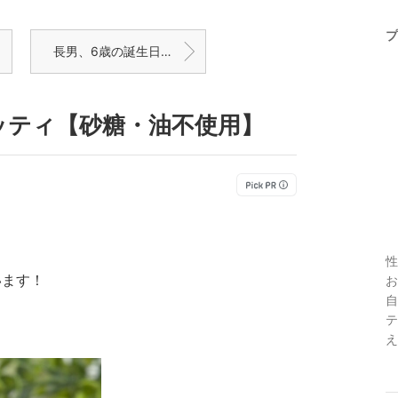
プ
長男、6歳の誕生日でした
ッティ【砂糖・油不使用】
性
います！
お
自
テ
え