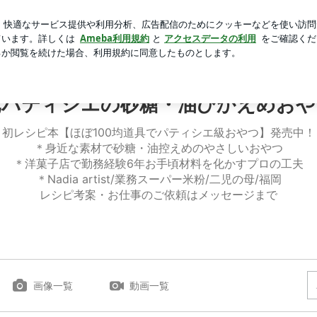
千円のお守り
芸能人ブログ
人気ブログ
新規登録
ログ
シエの砂糖・油ひかえめおやつ
元パティシエの砂糖・油ひかえめおや
初レシピ本【ほぼ100均道具でパティシエ級おやつ】発売中！
＊身近な素材で砂糖・油控えめのやさしいおやつ
＊洋菓子店で勤務経験6年‍お手頃材料を化かすプロの工夫
＊Nadia artist/業務スーパー米粉/二児の母/福岡
レシピ考案・お仕事のご依頼はメッセージまで
画像一覧
動画一覧