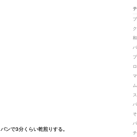
テ
ブ
ク
和
パ
プ
ロ
マ
ム
ス
パ
そ
パ
パンで3分くらい乾煎りする。
チ