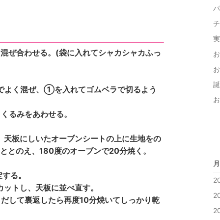
パ
チ
実
く混ぜ合わせる。(袋に入れてシャカシャカふっ
お
お
誕
でよく混ぜ、①を入れてゴムベラで切るよう
お
とくるみをあわせる。
、天板にしいたオーブンシートの上に生地をの
をととのえ、180度のオーブンで20分焼く。
月
定する。
2
カットし、天板に並べ直す。
2
りだして裏返したら再度10分焼いてしっかり乾
2