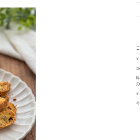
こ
m
l
厚
の
m
今