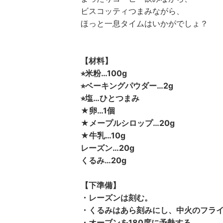
ビスコッティつまみながら、
ほっと一息タイムはいかがでしょ？
【材料】
⭐︎米粉…100g
⭐︎ベーキングパウダー…2g
⭐︎塩…ひとつまみ
★卵…1個
★メープルシロップ…20g
★牛乳…10g
レーズン…20g
くるみ…20g
【下準備】
・レーズンは刻む。
・くるみはあら刻みにし、中火のフライ
・オーブンを180度に予熱する。