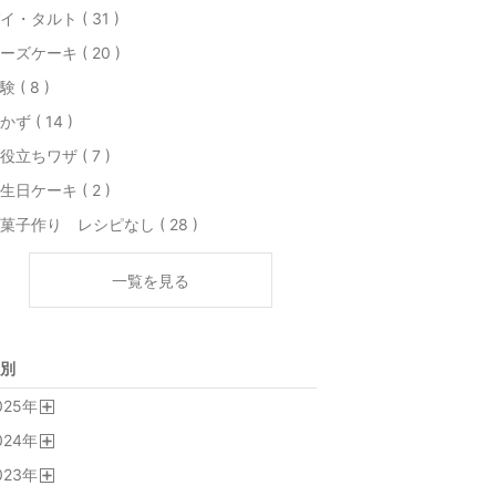
イ・タルト ( 31 )
ーズケーキ ( 20 )
験 ( 8 )
かず ( 14 )
役立ちワザ ( 7 )
生日ケーキ ( 2 )
菓子作り レシピなし ( 28 )
一覧を見る
別
025
年
開
024
年
く
開
023
年
く
開