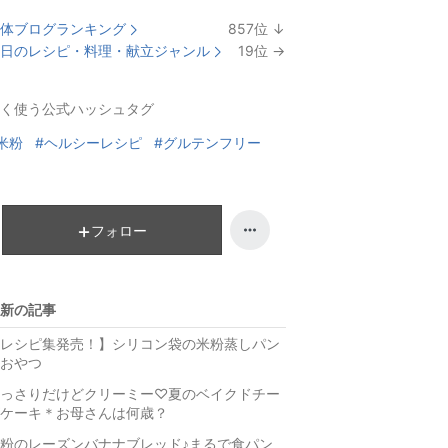
体ブログランキング
857
位
↓
ラ
日のレシピ・料理・献立ジャンル
19
位
→
ン
ラ
キ
ン
く使う公式ハッシュタグ
ン
キ
グ
ン
米粉
#ヘルシーレシピ
#グルテンフリー
下
グ
降
維
持
フォロー
新の記事
レシピ集発売！】シリコン袋の米粉蒸しパン
おやつ
っさりだけどクリーミー♡夏のベイクドチー
ケーキ＊お母さんは何歳？
粉のレーズンバナナブレッド♪まるで食パン