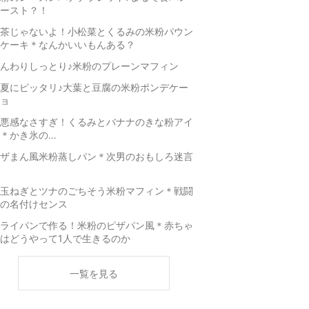
ースト？！
茶じゃないよ！小松菜とくるみの米粉パウン
ケーキ＊なんかいいもんある？
んわりしっとり♪米粉のプレーンマフィン
夏にピッタリ♪大葉と豆腐の米粉ポンデケー
ョ
悪感なさすぎ！くるみとバナナのきな粉アイ
＊かき氷の…
ザまん風米粉蒸しパン＊次男のおもしろ迷言
玉ねぎとツナのごちそう米粉マフィン＊戦闘
の名付けセンス
ライパンで作る！米粉のピザパン風＊赤ちゃ
はどうやって1人で生きるのか
一覧を見る