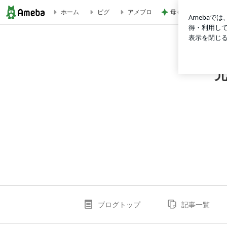
母も欲しがった1体
ホーム
ピグ
アメブロ
米粉のザクザクビスコッティ【砂糖・油不使用】 | 元パティ
ブログトップ
記事一覧