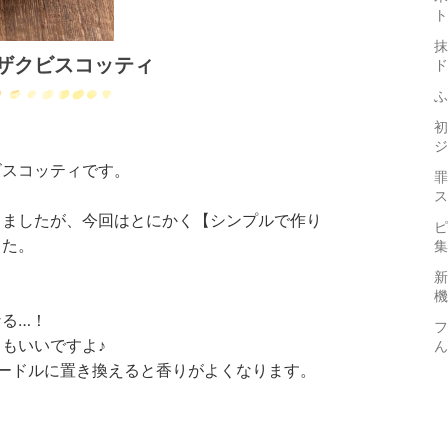
ト
抹
ザクビスコッティ
ド
ふ
初
ジ
ビスコッティです。
罪
ス
きましたが、今回はとにかく【シンプルで作り
ピ
した。
集
新
機
る…！
フ
もいいですよ♪
ん
ードルに置き換えると香りがよくなります。