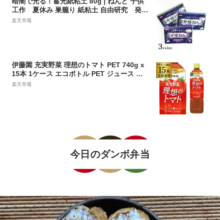
暗闇で光る！蓄光紙粘土 80g | ねんど 子供
工作 夏休み 巣籠り 紙粘土 自由研究 発光
日本製 蓄光粘土 蓄光 粘土
楽天市場
伊藤園 充実野菜 理想のトマト PET 740g x
15本 1ケース エコボトル PET ジュース ド
リンク 野菜 とまと トマト 野菜ジュース RS
楽天市場
L
​今日のダンボ弁当