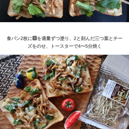
食パン2枚に🅱️を適量ずつ塗り、2と刻んだ三つ葉とチー
ズをのせ、トースターで4〜5分焼く