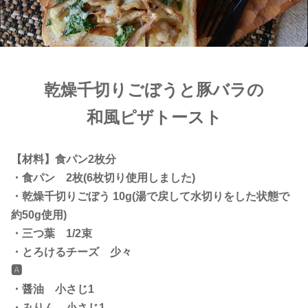
乾燥千切りごぼうと豚バラの
和風ピザトースト
【材料】食パン2枚分
・食パン 2枚(6枚切り使用しました)
・乾燥千切りごぼう 10g(湯で戻して水切りをした状態で
約50g使用)
・三つ葉 1/2束
・とろけるチーズ 少々
🅰️
・醤油 小さじ1
・みりん 小さじ1