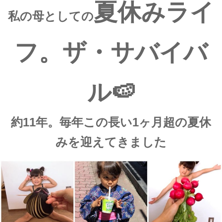
夏休みライ
私の母としての
フ。ザ・サバイバ
ル🍉
約11年。毎年この長い1ヶ月超の夏休
みを迎えてきました