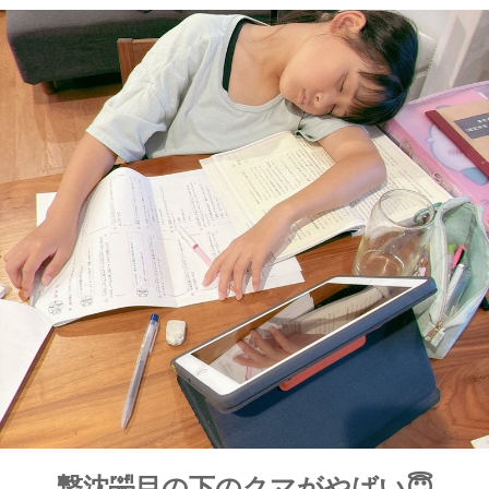
撃沈🤣目の下のクマがやばい😇