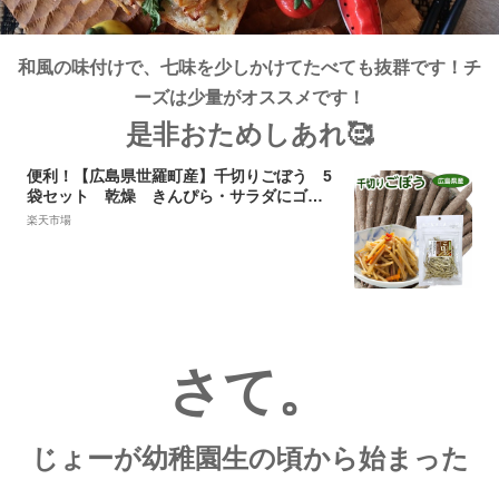
和風の味付けで、七味を少しかけてたべても抜群です！チ
ーズは少量がオススメです！
是非おためしあれ🥰
便利！【広島県世羅町産】千切りごぼう 5
袋セット 乾燥 きんぴら・サラダにゴボ
ウ
楽天市場
さて。
じょーが幼稚園生の頃から始まった