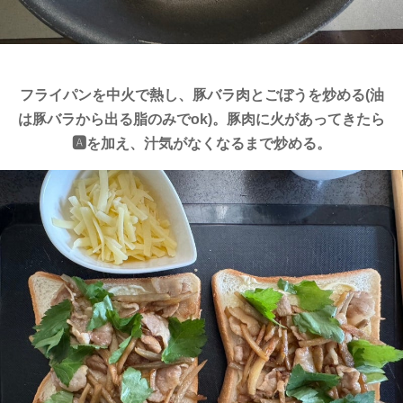
フライパンを中火で熱し、豚バラ肉とごぼうを炒める(油
は豚バラから出る脂のみでok)。豚肉に火があってきたら
🅰️を加え、汁気がなくなるまで炒める。