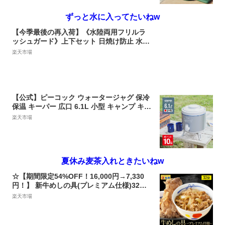
ずっと水に入ってたいねw
【今季最後の再入荷】《水陸両用フリルラ
ッシュガード》上下セット 日焼け防止 水着
ラッシュガード レディース フード付き 長袖
楽天市場
トップス パンツ 速乾 ママ 水着 体型カバー
二の腕 お尻 太もも カバー【tu-hacci】
【公式】ピーコック ウォータージャグ 保冷
保温 キーパー 広口 6.1L 小型 キャンプ キャ
ンプ用品 ウォータータンク おしゃれ ドリン
楽天市場
クサーバー ウォーターサーバー スポーツ 部
活 節電 グッズ 防災 防災グッズ 6リットル
ジャグ ピーコック 魔法瓶 INC-60
夏休み麦茶入れときたいねw
☆【期間限定54%OFF！16,000円→7,330
円！】 新牛めしの具(プレミアム仕様)32個
セット【牛丼の具】 松屋 時短 牛めし お取
楽天市場
り寄せ グルメ 牛皿 受験 単身赴任 1食当た
りたっぷり135g 冷凍食品 冷凍 おかず セッ
ト 冷食 牛丼 肉