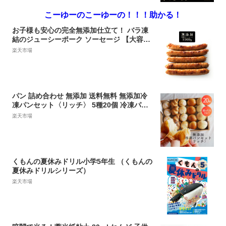
こーゆーのこーゆーの！！！助かる！
お子様も安心の完全無添加仕立て！ バラ凍
結のジューシーポーク ソーセージ 【大容量
1kg】【冷凍のみ】【knr】 無添加 ソーセ
楽天市場
ージ ウインナー ポーク 朝食 惣菜 お中元 内
祝 お歳暮 ギフト 冷凍 肉 BBQ グルメ
パン 詰め合わせ 無添加 送料無料 無添加冷
凍パンセット〈リッチ〉 5種20個 冷凍パン
詰め合わせ パン 冷凍 国産小麦 安心 安全 美
楽天市場
味しい 手作り 菓子パン ギフト 焼きたて お
取り寄せ パンセット 長期保存 無添加 お中
元
くもんの夏休みドリル小学5年生 （くもんの
夏休みドリルシリーズ）
楽天市場