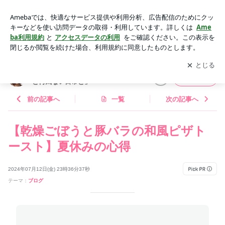
【乾燥ごぼうと豚バラの和風ピザトースト】夏休みの心得 | A
YAオフィシャルブログ「AYAの料理と何気ない日常と」Powe
アプリをダウンロードして
ブログの更新通知
を受け取りまし
開く
red by Ameba
ょう。
AYAオフィシャルブログ「AYAの料理
フォロー
と何気ない日常と」
前の記事へ
一覧
次の記事へ
【乾燥ごぼうと豚バラの和風ピザト
ースト】夏休みの心得
2024年07月12日(金) 23時36分37秒
テーマ：
ブログ