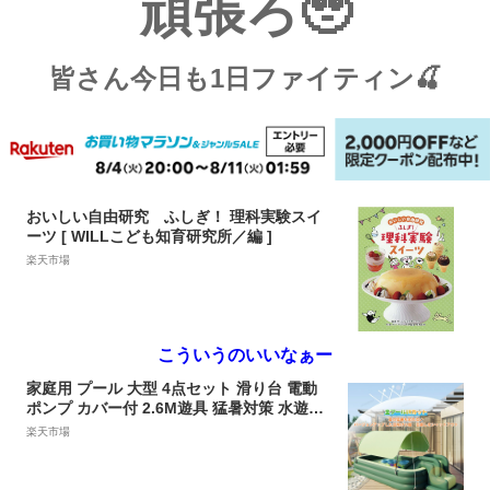
頑張ろ🥹
皆さん今日も1日ファイティン🍒
おいしい自由研究 ふしぎ！ 理科実験スイ
ーツ [ WILLこども知育研究所／編 ]
楽天市場
こういうのいいなぁー
家庭用 プール 大型 4点セット 滑り台 電動
ポンプ カバー付 2.6M遊具 猛暑対策 水遊び
芝生遊びファミリープール 空気入れ 折りた
楽天市場
たみ 厚手 庭遊び 子供用 自宅用プール 夏 日
よけ 水あそび ビニールプール キッズプール
レジャープール