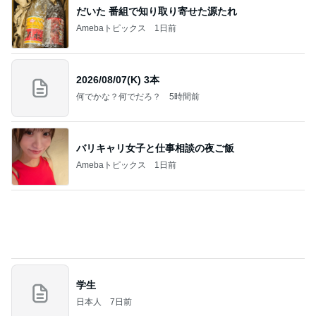
力強いジャンプをまるで天上の美しさのように軽や
かに着氷その芸術性によって心奪われる魔法を織り
なす
フィギュアスケート応援（くまはともだち）
2日前