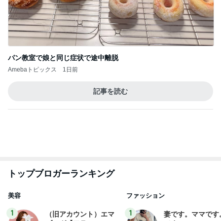
トップブロガーランキング
美容
ファッション
1
1
（旧アカウント）エマ
妻です。ママです
ブログ【アラフォー会
です。
社売却セカンドライ
エマの日記
eri.
フ】
2
2
リトルミニマリストの
40代からの大人
ビューティコラム The
アルを品良く着こ
little minimalist's bea
ファッションブロ
あねっさ／anessa
えりん
uty colum
3
3
美人になれる、たくさ
銀の滴降る降るま
んの魔法
に・・・
hiromi
illallan
もっと見る