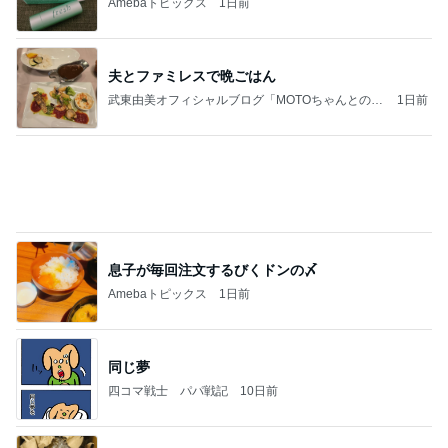
50歳記念に急浮上したヴァンクリ
Amebaトピックス
1日前
お願い
モンスターアクアリウム＆レプタイルズ 買取販売
8日前
情報
美容院で取り寄せていた限定セット
Amebaトピックス
1日前
義母は観念した？
トンデモ義母ンヌからのストレスがヤバい。
2日前
アグネス 凄いスピードで原稿の作業
Amebaトピックス
14時間前