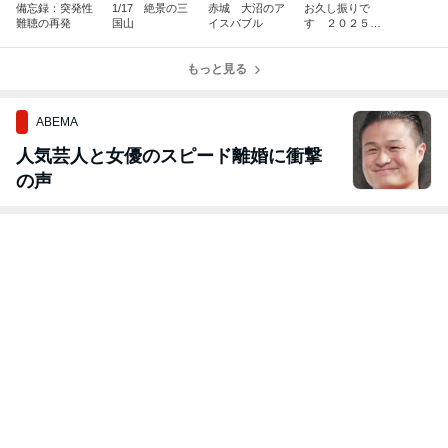
備忘録：突発性
1/17 絶景の三
赤城 大沼のア
お久し振りで
難聴の再発
国山
イスバブル
す ２０２５年
のまとめと近況
報告
もっと見る
ABEMA
人気芸人と女優のスピード離婚に衝撃
の声