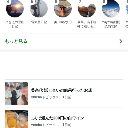
て
もっと見る
美奈代 話し合いの結果行ったお店
Amebaトピックス
1日前
1人で頼んだ200円の白ワイン
Amebaトピックス
1日前
買うか迷い我慢した人気のバッグ
Amebaトピックス
1日前
次世代掃除機がやってきた！！
Amebaトピックス
5秒前