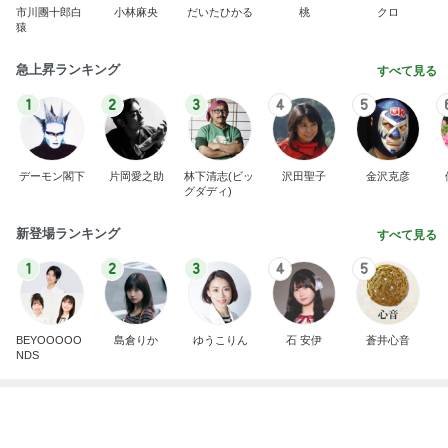
BEYOOOOO
島倉りか
ゆうこりん
石 安伊
蒼井心音
NDS
だいた 薬の為に結局3枚食べたジャム
Amebaトピックス
1日前
広島原爆の日 市長の言葉に動揺する総理
ブルーサファイア
1日前
アグネス 集中して原稿と歌の練習
Amebaトピックス
1日前
斎藤元彦がぶらぶら動画のアップを止めた
Bank of Dreamの公営競技はどこへ行く
8日前