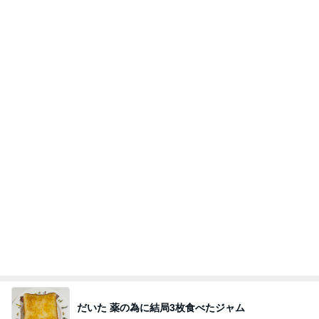
堀ちえみ 朝早いため眠い様子
Amebaトピックス
21時間前
ありがとうございます
市川團十郎白猿オフィシャルB
2日前
駅舎を埋め尽くすピンクの切符
Amebaトピックス
1日前
７人待ち
沢田聖子オフィシャルブログ「In My Heartな旅日
2日前
記」by Ameba