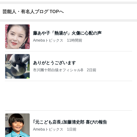
芸能人・有名人ブログ TOPへ
藤あや子「熱湯が」火傷に心配の声
Amebaトピックス
11時間前
ありがとうございます
市川團十郎白猿オフィシャルB
2日前
｢元こども店長｣加藤清史郎 喜びの報告
Amebaトピックス
1日前
斎藤元彦がぶらぶら動画のアップを止めた
Bank of Dreamの公営競技はどこへ行く
8日前