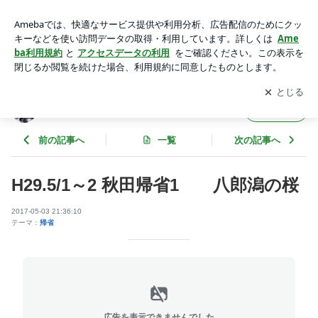
H29.5/1～2 秋田帰省1 八郎潟の桜 | はなはな日記
アプリをダウンロードして
ブログの更新通知
を受け取りまし
開く
ょう。
はなはな日記
フォロー
前の記事へ
一覧
次の記事へ
H29.5/1～2 秋田帰省1 八郎潟の桜
2017-05-03 21:36:10
テーマ：
帰省
広告を表示できませんでした