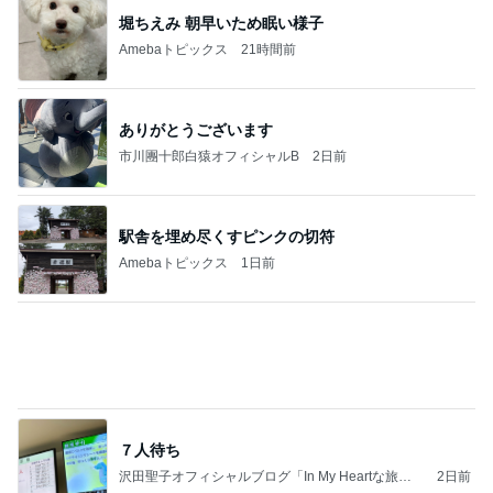
夫とファミレスで晩ごはん
武東由美オフィシャルブログ「MOTOちゃんとのは
1日前
っぴぃな毎日」Powered by Ameba
息子が毎回注文するびくドンの〆
Amebaトピックス
1日前
同じ夢
四コマ戦士 パパ戦記
10日前
だいた 番組で知り取り寄せた源たれ
Amebaトピックス
1日前
2026/08/07(K) 3本
何でかな？何でだろ？
5時間前