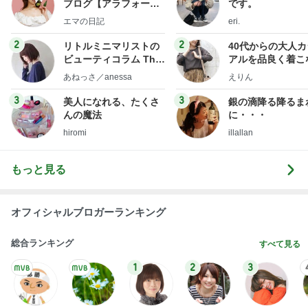
オフィシャルブロガーランキング
総合ランキング
すべて見る
1
2
3
市川團十郎白
小林麻央
だいたひかる
桃
クロ
猿
急上昇ランキング
すべて見る
1
2
3
4
5
デーモン閣下
片岡愛之助
林下清志(ビッ
沢田聖子
金沢克彦
グダディ)
新登場ランキング
すべて見る
1
2
3
4
5