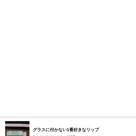
マックの激混みしそうな記念のおもちゃ
Amebaトピックス
1日前
記事を読む
好きなの選んでいいと言われた結果
Amebaトピックス
1日前
(長期保存カレーライスセット)
たかたんのコストコ通への道
8日前