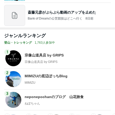
ジャンルランキング
登山・トレッキング
1,763人参加中
1
宗像山道具店 by GRIPS
宗像山道具店 by GRIPS
2
MIMIZUの底辺ぼっちBlog
MIMIZU
3
neponepochanのブログ 山花旅食
ねぽちゃん
4
5
6
7
8
ゆきえの登山
電気屋日記
美･Happy ②
霧島、高千穂
mayの晴耕雨
日記
峰に魅せられ
読備忘録