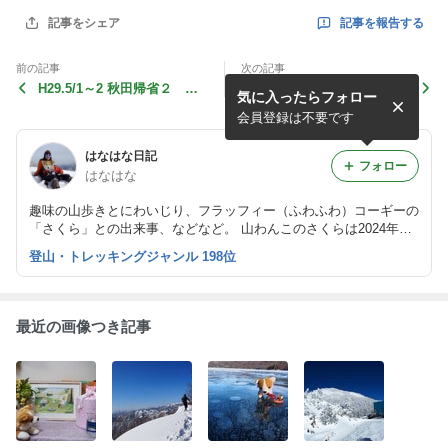
記事を報告する
記事をシェア
前の記事
次の記事
H29.5/1～2 秋田帰省２
秋田 角館にて
気に入ったらフォロー
角館の桜
会員登録は不要です
はなはな日記
フォロー
はなはな
趣味の山歩きとにわいじり、フラッフィー（ふわふわ）コーギーの
「さくら」との出来事、などなど。 山わんこのさくらは2024年５
月１８日お空へ 2025年１２月３１日 介護のお仕事を退職し、フ
登山・トレッキングジャンル 198位
リーになりました
最近の画像つき記事