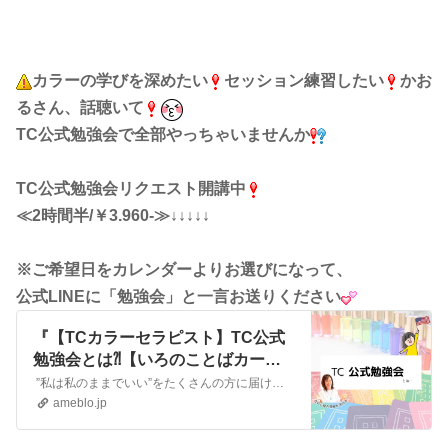
カラーの学びを深めたい
セッション練習したい
かお
るさん、話聴いて
TC公式勉強会で全部やっちゃいませんか
TC公式勉強会リクエスト開講中
≪2時間半/￥3.960-≫↓↓↓↓↓
※ご希望日をカレンダーよりお選びになって、
公式LINEに「勉強会」と一言お送りください
『【TCカラーセラピスト】TC公式
勉強会とは⁈【いろのことばカード
ファシリテーター】』
”私は私のままでいい”をたくさんの方に届けたい TCマスタートレーナー＆カラーセラピストかわさき かおるですいつも色と心のいろいろな話をお読みいただきありが…
ameblo.jp