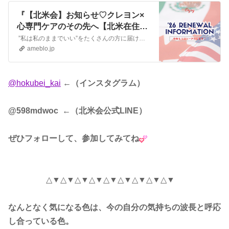
『【北米会】お知らせ♡クレヨン×
心専門ケアのその先へ【北米在住者
限定】』
”私は私のままでいい”をたくさんの方に届けたい TCマスタートレーナー＆TCカラーセラピストかわさき かおるです いつもカラーの色々な話をお読みいただきあり…
ameblo.jp
@hokubei_kai
←（インスタグラム）
@598mdwoc ←（北米会公式LINE）
ぜひフォローして、参加してみてね
△▼△▼△▼△▼△▼△▼△▼△▼△▼ ⁠⠀
なんとなく気になる色は、今の自分の気持ちの波長と呼応
し合っている色。