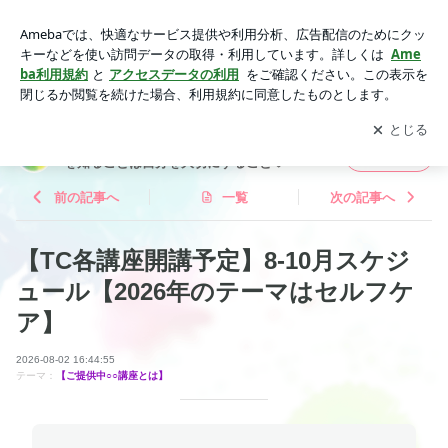
傾聴カウンセリング | かおる IN シアトル☆カラーで自己探求
♡自分を知ることは自分を大切にすること♡
アプリをダウンロードして
ブログの更新通知
を受け取りまし
開く
ょう。
かおる IN シアトル☆カラーで自己探求♡自分
フォロー
を知ることは自分を大切にすること♡
前の記事へ
一覧
次の記事へ
【TC各講座開講予定】8-10月スケジ
ュール【2026年のテーマはセルフケ
ア】
2026-08-02 16:44:55
テーマ：
【ご提供中○○講座とは】