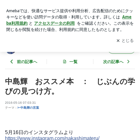
中島輝 おススメ本 ： じぶんの学びの見つけ方。 | 自己肯
定感の第一人者中島輝 Official Blog
アプリをダウンロードして
ブログの更新通知
を受け取りまし
開く
ょう。
自己肯定感の第一人者中島輝 Official Blog
フォロー
前の記事へ
一覧
次の記事へ
中島輝 おススメ本 ： じぶんの学
びの見つけ方。
2016-05-16 07:03:31
テーマ：
⊢中島輝の言葉
5月16日のインスタグラムより
https://www.instagram.com/nakashimateru/