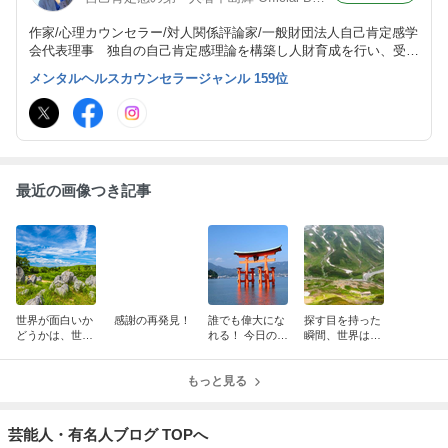
作家/心理カウンセラー/対人関係評論家/一般財団法人自己肯定感学
会代表理事 独自の自己肯定感理論を構築し人財育成を行い、受講
生は３万を超える。自己肯定感に関する本は累計74万部を超え
メンタルヘルスカウンセラージャンル 159位
る。
最近の画像つき記事
世界が面白いか
感謝の再発見！
誰でも偉大にな
探す目を持った
どうかは、世界
れる！ 今日の小
瞬間、世界は宝
が決めるんじゃ
さな「誰かのた
島になる！
なく、自分が決
め」が、その一
める
もっと見る
歩！！
芸能人・有名人ブログ TOPへ