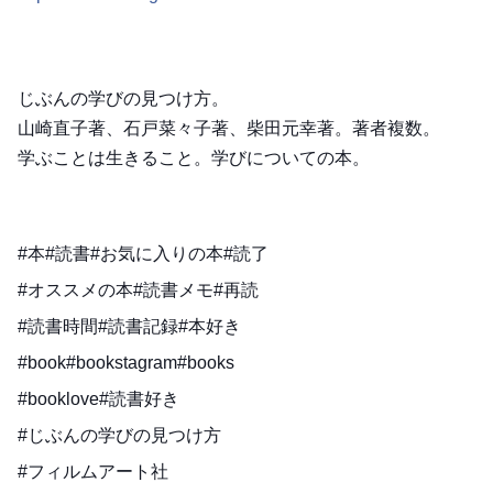
じぶんの学びの見つけ方。
山崎直子著、石戸菜々子著、柴田元幸著。著者複数。
学ぶことは生きること。学びについての本。
#本#読書#お気に入りの本#読了
#オススメの本#読書メモ#再読
#読書時間#読書記録#本好き
#book#bookstagram#books
#booklove#読書好き
#じぶんの学びの見つけ方
#フィルムアート社