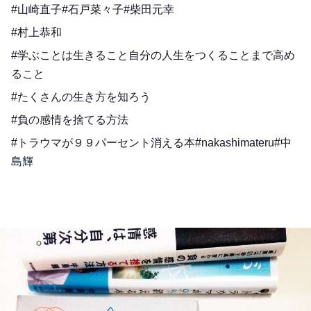
#山崎直子#石戸菜々子#柴田元幸
#村上恭和
#学ぶことは生きること自分の人生をつくることまで高め
ること
#たくさんの生き方を知ろう
#負の感情を捨てる方法
#トラウマが９９パーセント消える本#nakashimateru#中
島輝