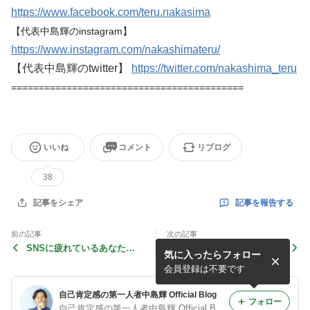
https://www.facebook.com/teru.nakasima
【代表中島輝のinstagram】
https://www.instagram.com/nakashimateru/
【代表中島輝のtwitter】
https://twitter.com/nakashima_teru
==========================================
いいね
コメント
リブログ
38
記事を報告する
記事をシェア
前の記事
次の記事
SNSに疲れているあなた
１日１時間 時間を作ればで
気に入ったらフォロー
へ：beauty news tokyoに掲
きます！！
載されています！
会員登録は不要です
自己肯定感の第一人者中島輝 Official Blog
フォロー
自己肯定感の第一人者中島輝 Official Blog