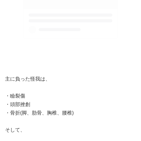
主に負った怪我は、
・瞼裂傷
・頭部挫創
・骨折(脚、肋骨、胸椎、腰椎)
そして、