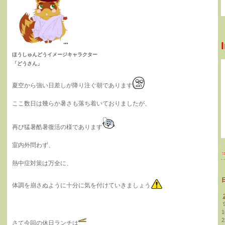
ほうしゅんどうイメージキャラクター
「どうさん」
夏空から強い日差しが降り注ぐ朝であります
ここ数日は幾らか暑さも落ち着いておりましたが、
再び猛暑酷暑復活の様であります
室内外問わず、
熱中症対策は万全に、
体調を崩さぬように十分に気を付けていきましょう
1
2
さて今回の休日ランチは