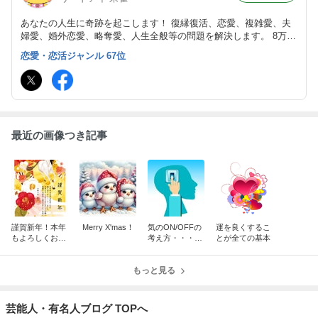
あなたの人生に奇跡を起こします！ 復縁復活、恋愛、複雑愛、夫
婦愛、婚外恋愛、略奪愛、人生全般等の問題を解決します。 8万件
（私一人で）を超える実績の鑑定！脅威の的中率！脅威の願望成就
恋愛・恋活ジャンル 67位
率！を誇ります。真言密教 朱雀流気功 朱雀流行法 朱雀流秘術 霊
視･霊感鑑定
最近の画像つき記事
謹賀新年！本年
Merry X'mas！
気のON/OFFの
運を良くするこ
もよろしくお願
考え方・・・秘
とが全ての基本
いいたします！
術関連
もっと見る
芸能人・有名人ブログ TOPへ