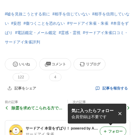
#
嘘を見抜こうとする前に
#
相手を信じていない
#
相手を信用していな
い
#
妄想
#
傷つくことを恐れない
#
サードアイ朱雀・朱雀
#
本音をず
ばり
#
電話鑑定・メール鑑定
#
霊感・霊視
#
サードアイ朱雀口コミ・
サードアイ朱雀評判
いいね
コメント
リブログ
122
4
記事を報告する
記事をシェア
前の記事
次の記事
除霊を求めてこられる方で、
口呼吸ではなく、鼻呼吸があ
気に入ったらフォロー
霊に憑依されているのはほん
なたの運気を良くし、寿命を
の数％です
延ばします
会員登録は不要です
サードアイ 本音をずばり！ powered by Ameba
フォロー
サードアイ 朱雀