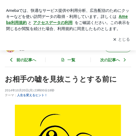
お相手の嘘を見抜こうとする前に | サードアイ 本音をずばり！
powered by Ameba
アプリをダウンロードして
ブログの更新通知
を受け取りまし
開く
ょう。
サードアイ 本音をずばり！ powered by Ame
フォロー
ba
前の記事へ
一覧
次の記事へ
お相手の嘘を見抜こうとする前に
2014年10月20日(月) 23時00分18秒
テーマ：
人生を変えるヒント！