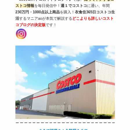
ストコ情報
を毎日発信中！
週１でコストコ
に通い、年間
230万円・
1000点以上商品
を購入！
衣食住365日コストコ生
活
するマニアaoが
本気で解説
する
どこよりも詳しいコスト
コブログの決定版
です！