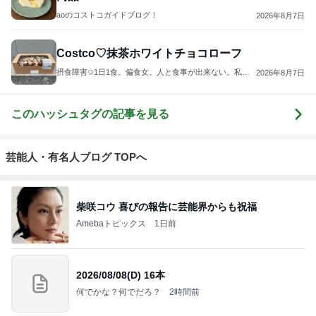
aoのコストコガイドブログ！
2026年8月7日
Costco♡抹茶ホワイトチョコローフ
摂食障害✩1日1食。偏食女。人と食事が出来ない。私の
2026年8月7日
身体は、ケーキで出来ている。
このハッシュタグの記事を見る
芸能人・有名人ブログ TOPへ
柴咲コウ 喜びの報告に芸能界からも祝福
Amebaトピックス
1日前
2026/08/08(D) 16本
何でかな？何でだろ？
2時間前