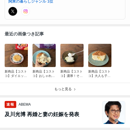
関東の暮らしジャンル 1位
ャッジ！
最近の画像つき記事
新商品【コスト
新商品【コスト
新商品【コスト
新商品【コスト
コ】ダイエッタ
コ】おしゃれな
コ】濃厚！そし
コ】大人も子ど
ーさんは回れ
人の朝食ででて
て甘くないやつ
ももきっと好き
右。めっちゃう
きそうなパン
出ました。
な商品
まい揚げセン
もっと見る
速報
ABEMA
及川光博 再婚と妻の妊娠を発表