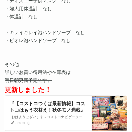
・ディズニー子供マスク なし
・婦人用体温計 なし
・体温計 なし
・キレイキレイ泡ハンドソープ なし
・ビオレ泡ハンドソープ なし
その他
詳しいお買い得用法や在庫表は
明日朝更新予定です。
更新しました！
『【コストコつくば最新情報】コス
トコはもう衣替え！秋冬モノ満載』
おはようございます～コストコナビゲーターaoです。 8月12日はコストコ買い出しDAYでした！ コストコ購入品 KS炭酸水 ￥1078 タングルテ…
ameblo.jp