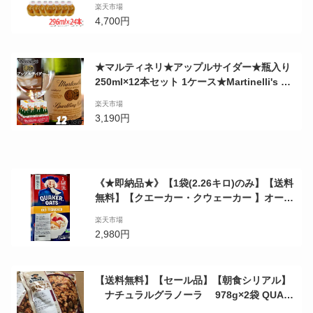
楽天市場
い♪★嬉しい送料無料★[3]
4,700円
★マルティネリ★アップルサイダー★瓶入り
250ml×12本セット 1ケース★Martinelli's GO
LD MEDAL りんごジュース アップルジュー
楽天市場
ス マーティネリ マルチネリ Martinelli コス
3,190円
トコ サイダー パーティー クリスマス 誕生日
お祝い 業務用 大容量 スパークリング
《★即納品★》【1袋(2.26キロ)のみ】【送料
無料】【クエーカー・クウェーカー 】オール
ドファッション オートミール 2.26kg【QU
楽天市場
AKER OATMEAL シリアル！クェーカ
2,980円
ー・クウェーカー クエーカー】【コストコ通
販】【送料無料：沖縄・一部離島は対象外】
【送料無料】【セール品】【朝食シリアル】
ナチュラルグラノーラ 978g×2袋 QUAK
ER Oats,Honey&Raisins 100％NATURA