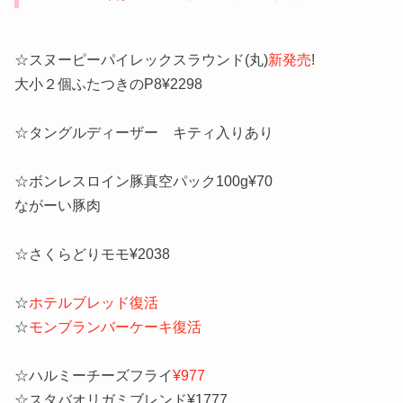
☆スヌーピーパイレックスラウンド(丸)
新発売
!
大小２個ふたつきのP8¥2298
☆タングルディーザー キティ入りあり
☆ボンレスロイン豚真空パック100g¥70
ながーい豚肉
☆さくらどりモモ¥2038
☆
ホテルブレッド復活
☆
モンブランバーケーキ復活
☆ハルミーチーズフライ
¥977
☆スタバオリガミブレンド¥1777