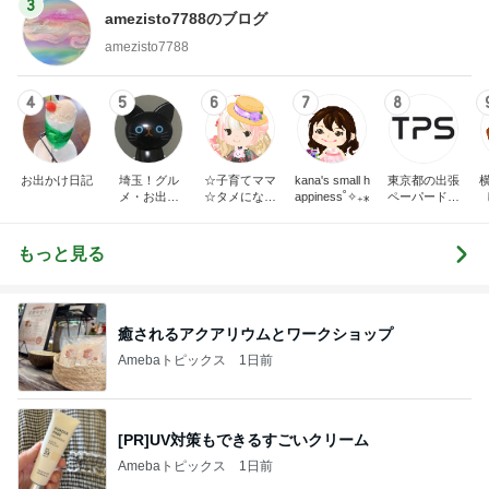
3
amezisto7788のブログ
amezisto7788
4
5
6
7
8
お出かけ日記
埼玉！グル
☆子育てママ
kana's small h
東京都の出張
メ・お出か
☆タメになる
appiness˚✧₊⁎
ペーパードラ
け・子育て日
情報発信＆日
イバースクー
記
常のちょこっ
ル｜TPS
と話
もっと見る
癒されるアクアリウムとワークショップ
Amebaトピックス
1日前
[PR]UV対策もできるすごいクリーム
Amebaトピックス
1日前