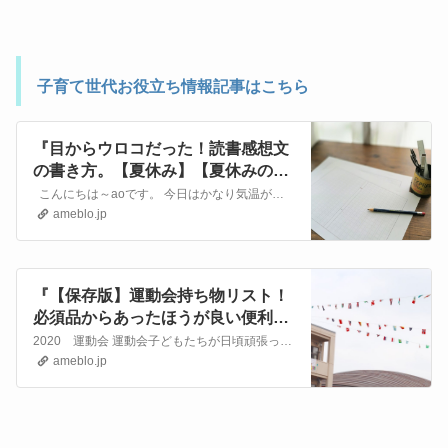
子育て世代お役立ち情報記事はこちら
『目からウロコだった！読書感想文
の書き方。【夏休み】【夏休みの宿
題】』
こんにちは～aoです。 今日はかなり気温が上がるようですね。皆様熱中症にはご注意ください。 さて今日2本目の記事はコストコ記事ではありません～っ コス…
ameblo.jp
『【保存版】運動会持ち物リスト！
必須品からあったほうが良い便利品
まで徹底解説』
2020 運動会 運動会子どもたちが日頃頑張って練習してきた成果を披露する親にとっても子供にとっても楽しみな学校行事の1つですよね。 昨今は春先に開催される地…
ameblo.jp