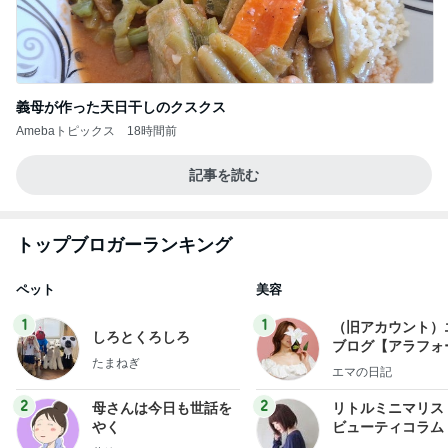
義母が作った天日干しのクスクス
Amebaトピックス
18時間前
記事を読む
トップブロガーランキング
ペット
美容
1
1
（旧アカウント）
しろとくろしろ
ブログ【アラフォ
たまねぎ
社売却セカンドラ
エマの日記
フ】
2
2
母さんは今日も世話を
リトルミニマリス
やく
ビューティコラム 
little minimalist'