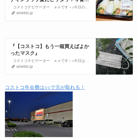
るべき美味しさ♪』
コストコナビゲーター ａｏです～♪今日のコストコ品は、8月12日購入の新発売デリカ商品ですよ～！ タンドリーチキンラップ ￥998この日、デリカで初…
ameblo.jp
『【コストコ】もう一箱買えばよか
ったマスク』
コストコナビゲーター ａｏです～♪今日は、コストコで新発売されたアイリスオーヤマのマスクをご紹介しますよ！ 青いパッケージが爽やかですよね～＾＾8月1…
ameblo.jp
コストコ年会費は○○で元が取れる！