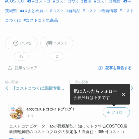
#
COSTCO
#
コストコ
#
コストコつくば倉庫
#
コストコ商品
#
茨城県
#
まとめ買い
#
コストコ新商品
#
コストコ最新情報
#
コスト
コつくば
#
コストコ人気商品
いいね
コメント
49
2
記事を報告する
記事をシェア
前の記事
次の記事
【コストコつくば最新情報】
【お知らせ】最も売れてるコ
気に入ったらフォロー
コストコはもう衣替え！秋冬
ストコ本に載せていただきま
モノ満載
した！！
会員登録は不要です
aoのコストコガイドブログ！
フォロー
ａｏ
コストコナビゲーターaoが徹底解説！知ってトクするCOSTCO最
新情報満載のコストコブログの決定版！衣食住・365日コストコ生
活！年間230万円以上1000商品以上試すコストコマニアが本気でジ