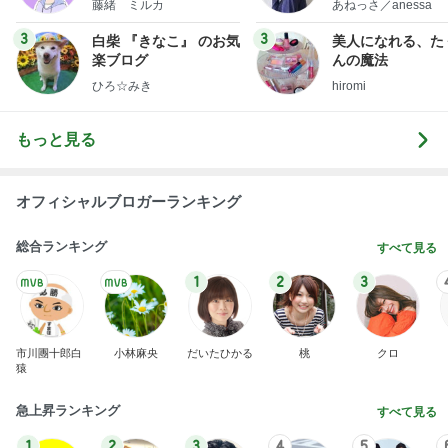
藤緒 ミルカ
あねっさ／anessa
uty colum
3
3
白柴 『きなこ』 のお気
美人になれる、た
楽ブログ
んの魔法
ひろ☆みき
hiromi
もっと見る
オフィシャルブロガーランキング
総合ランキング
すべて見る
1
2
3
市川團十郎白
小林麻央
だいたひかる
桃
クロ
猿
急上昇ランキング
すべて見る
1
2
3
4
5