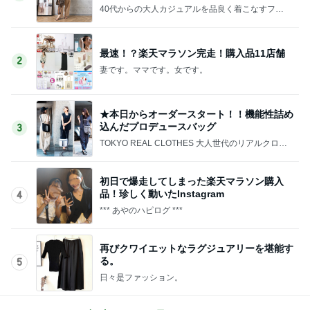
40代からの大人カジュアルを品良く着こなすファ
ッションブログ
最速！？楽天マラソン完走！購入品11店舗
2
妻です。ママです。女です。
★本日からオーダースタート！！機能性詰め
込んだプロデュースバッグ
3
TOKYO REAL CLOTHES 大人世代のリアルクロー
ズ
初日で爆走してしまった楽天マラソン購入
品！珍しく動いたInstagram
4
*** あやのハピログ ***
再びクワイエットなラグジュアリーを堪能す
る。
5
日々是ファッション。