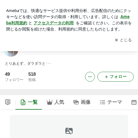
かめぽんはにぽん
アプリをダウンロードして
ブログの更新通知
を受け取りまし
開く
ょう。
かめぽんはにぽん
とりあえず、ダラダラと･･･
49
518
フォロー
フォロワー
投稿
一覧
人気
画像
テーマ