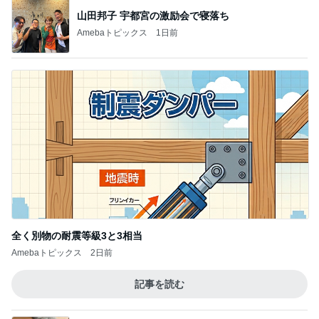
山田邦子 宇都宮の激励会で寝落ち
Amebaトピックス
1日前
全く別物の耐震等級3と3相当
Amebaトピックス
2日前
記事を読む