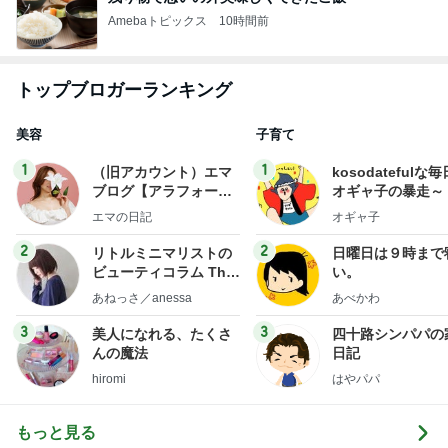
Amebaトピックス
10時間前
トップブロガーランキング
美容
子育て
1
1
（旧アカウント）エマ
kosodatefulな毎
ブログ【アラフォー会
オギャ子の暴走～
社売却セカンドライ
エマの日記
オギャ子
フ】
2
2
リトルミニマリストの
日曜日は９時まで
ビューティコラム The
い。
little minimalist's bea
あねっさ／anessa
あべかわ
uty colum
3
3
美人になれる、たくさ
四十路シンパパの
んの魔法
日記
hiromi
はやパパ
もっと見る