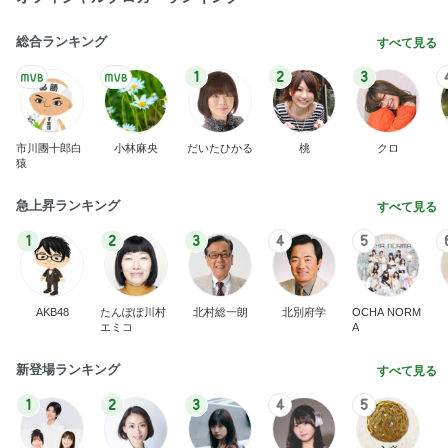
総合ランキング
すべて見る
1
2
3
市川團十郎白
小林麻央
だいたひかる
桃
クロ
猿
急上昇ランキング
すべて見る
1
2
3
4
5
AKB48
たんぽぽ川村
北村総一朗
北別府学
OCHA NORM
エミコ
A
新登場ランキング
すべて見る
1
2
3
4
5