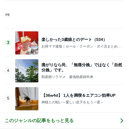
楽しかった3歳娘とのデート（534）
3
お得ママ速報｜セール・クーポン・ポイ活まとめブ
ログ
痛がりなら尚、「無痛分娩」ではなく「自然
分娩」です。
4
助産師ソラマメ 最強助産師外来
【36w4d】 1人を満喫＆エアコン効率UP
5
神様との戦い～愛しい息子をもう一度～
このジャンルの記事をもっと見る