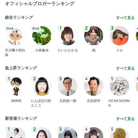
オフィシャルブロガーランキング
総合ランキング
すべて見る
1
2
3
市川團十郎白
小林麻央
だいたひかる
桃
クロ
猿
急上昇ランキング
すべて見る
1
2
3
4
5
AKB48
たんぽぽ川村
北村総一朗
北別府学
OCHA NORM
エミコ
A
新登場ランキング
すべて見る
1
2
3
4
5