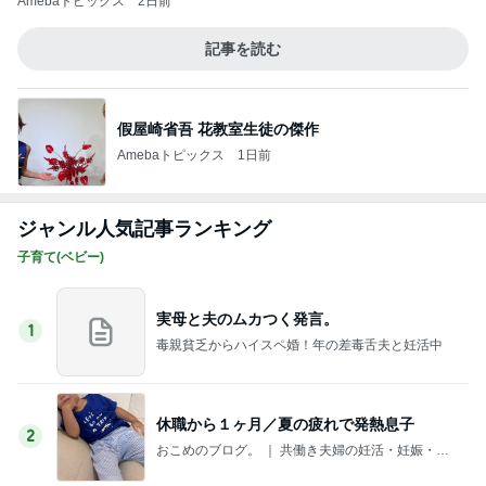
Amebaトピックス
2日前
記事を読む
假屋崎省吾 花教室生徒の傑作
Amebaトピックス
1日前
ジャンル人気記事ランキング
子育て(ベビー)
実母と夫のムカつく発言。
1
毒親貧乏からハイスペ婚！年の差毒舌夫と妊活中
休職から１ヶ月／夏の疲れで発熱息子
2
おこめのブログ。 ｜ 共働き夫婦の妊活・妊娠・子
育て