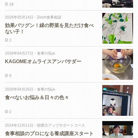
18
2026年05月14日
・
Zoom食事相談
効果バツグン！緑の野菜を見ただけ食べ
ない子！
2
2026年04月27日
・
食事の悩み
KAGOMEオムライスアンバサダー
9
2026年04月26日
・
食事の悩み
食べないお悩み＆日々の色々
2
2024年12月11日
・
咀嚼力アップサポートコース
食事相談のプロになる養成講座スタート