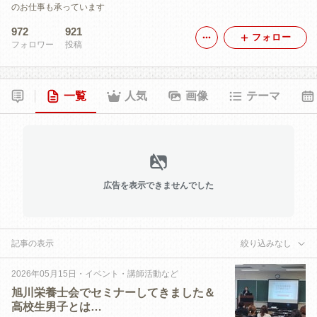
のお仕事も承っています
972
921
フォロー
フォロワー
投稿
一覧
人気
画像
テーマ
広告を表示できませんでした
記事の表示
絞り込みなし
2026年05月15日
・
イベント・講師活動など
旭川栄養士会でセミナーしてきました＆
高校生男子とは…