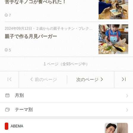
苦手なキノコが食べられた！
7
2024年09月12日
・
２歳からの親子キッチン・プレクラス
親子で作る月見バーガー
5
1
ページ（全
93
ページ中）
前のページ
次のページ
月別
テーマ別
ABEMA