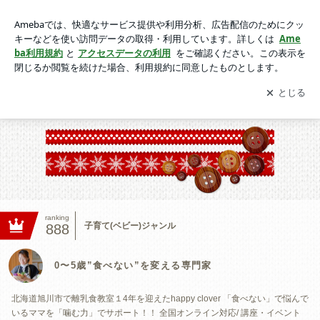
0〜5歳”食べない”を変える専門家
アプリをダウンロードして
ブログの更新通知
を受け取りまし
開く
ょう。
親子キッチン
プロフィール
【特定商取引法に基づく表記】
ranking
子育て(ベビー)ジャンル
888
0〜5歳”食べない”を変える専門家
北海道旭川市で離乳食教室１4年を迎えたhappy clover 「食べない」で悩んで
いるママを「噛む力」でサポート！！ 全国オンライン対応/ 講座・イベント