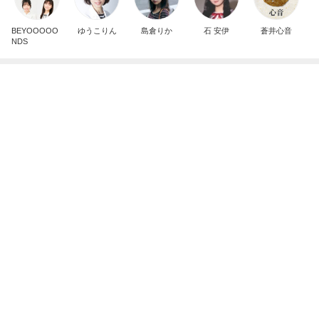
BEYOOOOO
ゆうこりん
島倉りか
石 安伊
蒼井心音
NDS