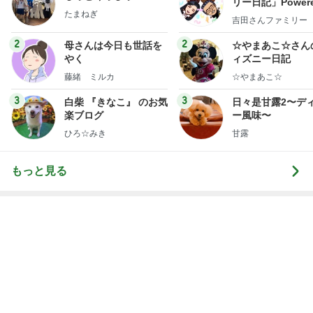
リー日記」Powere
たまねぎ
y Ameba 吉田さ
吉田さんファミリー
ミリーオフィシャ
ログ
2
2
母さんは今日も世話を
☆やまあこ☆さん
やく
ィズニー日記
藤緒 ミルカ
☆やまあこ☆
3
3
白柴 『きなこ』 のお気
日々是甘露2〜デ
楽ブログ
ー風味〜
ひろ☆みき
甘露
もっと見る