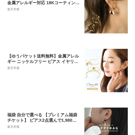
金属アレルギー対応 18Kコーティング
レディース 大人 モダン シンプル かわ
楽天市場
いい エレガント ジュエリー ゴールド
シルバー 送料無料 プチプライス高見
え CRAIFE
【ゆうパケット送料無料】金属アレル
ギー ニッケルフリー ピアス イヤリン
グ リボン 18kコーティング ネジ式 ゴ
楽天市場
ールド シルバー ピンクゴールド チェ
ーン メタル 上品 カジュアル 大人可愛
い 華やか アクセサリー
福袋 自分で選べる 【プレミアム福袋
チケット】 ピアス2点選んで1,980円
ピアス イヤリング 金属アレルギー 対
楽天市場
応 アクセサリー レディース イヤーカ