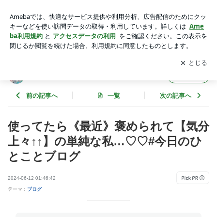
使ってたら《最近》褒められて【気分上々↑↑】の単純な私…♡
♡#今日のひとことブログ | ラキコのハナシ☆
アプリをダウンロードして
ブログの更新通知
を受け取りまし
開く
ょう。
ラキコのハナシ☆
フォロー
前の記事へ
一覧
次の記事へ
使ってたら《最近》褒められて【気分
上々↑↑】の単純な私…♡♡#今日のひ
とことブログ
2024-06-12 01:46:42
テーマ：
ブログ