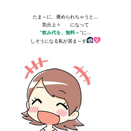
たま～に、褒められちゃうと…
気分上々
になって
“飲み代を、無料～”
に…
しそうになる私が居ま～す