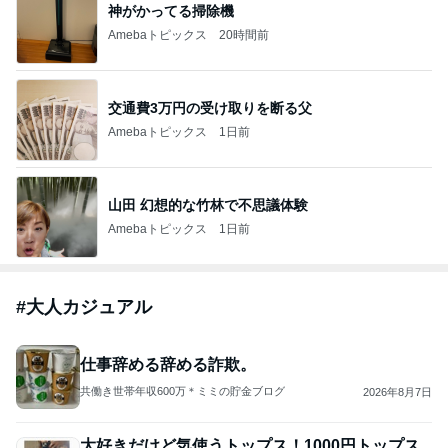
神がかってる掃除機
Amebaトピックス
20時間前
交通費3万円の受け取りを断る父
Amebaトピックス
1日前
山田 幻想的な竹林で不思議体験
Amebaトピックス
1日前
#
大人カジュアル
仕事辞める辞める詐欺。
共働き世帯年収600万＊ミミの貯金ブログ
2026年8月7日
大好きだけど気使うトップス！1000円トップス