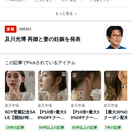
♡♡#今日のひ
うございました
す♪》突然、私
て【香りフェ
とことブログ
♡♡#年末のご
に訪れた…当た
チ】の私が買っ
あいさつ
り前の日常が変
てみた商品♡♡
もっと見る
化した日♡♡#
#今日のひとこ
今日のひとこと
とブログ
ブログ
速報
ABEMA
及川光博 再婚と妻の妊娠を発表
この記事でPickされているアイテム
楽天市場
楽天市場
楽天市場
楽天市場
SOY受賞記念SA
【P10倍+最大3
【P10倍+最大3
【最大30%OF
LE【開始2時間
0%OFFクーポ
0%OFFクーポ
クーポン配布
限定 半額クーポ
ン配布中 】 イ
ン配布中 】 ピ
】 ピアス 大ぶ
18件の記事
50件以上の記事
50件以上の記事
7件の記事
ン配布中】 ピア
ヤーカフ イヤー
アス フープピア
り サージカル