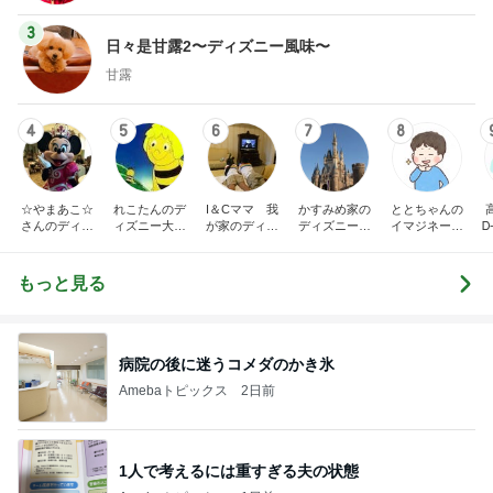
3
日々是甘露2〜ディズニー風味〜
甘露
4
5
6
7
8
☆やまあこ☆
れこたんのデ
I＆Cママ 我
かすみめ家の
ととちゃんの
さんのディズ
ィズニー大好
が家のディズ
ディズニー大
イマジネーシ
Ꭰ
ニー日記
き♡孫4人
ニー♡ブログ
好き遠方組的
ョンタイム
ディズニー生
活
もっと見る
病院の後に迷うコメダのかき氷
Amebaトピックス
2日前
1人で考えるには重すぎる夫の状態