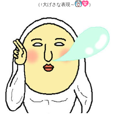
（↑大げさな表現～
）