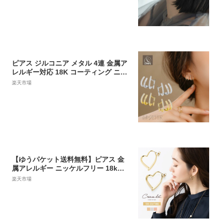
フ ノンホールピアス アクセサリー メ
ール便送料無料【※クーポン利用不
可】 【お1人様2個まで】 2024
ピアス ジルコニア メタル 4連 金属ア
レルギー対応 18K コーティング ニッ
ケルフリー スタッドピアス 大人 かわ
楽天市場
いい エレガント カジュアル ジュエリ
ー ゴールド シルバー 送料無料 プチプ
ライス CRAIFE
【ゆうパケット送料無料】ピアス 金
属アレルギー ニッケルフリー 18kコ
ーティング チタンポスト レディース
楽天市場
バックキャッチ ハート 隠れハート 挟
む メタル フレーム 大人 ゴールド シ
ルバー ピンクゴールド