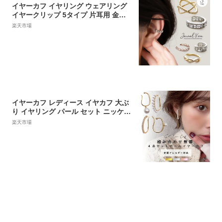
イヤーカフ イヤリング ウェアリング
イヤークリップ 5タイプ 片耳用 金属
アレルギー 対応 クロス 華奢 2連 二連
楽天市場
ワイド 幅広 キュービックジルコニア
ミニ レディース 女性
イヤーカフ レディース イヤカフ 大ぶ
り イヤリング パール セット ニッケル
フリー 18K 18金 大人 おしゃれ セッ
楽天市場
ト ギフト ゴールド シルバー ピンクゴ
ールド 高見え プレゼント SHEIL