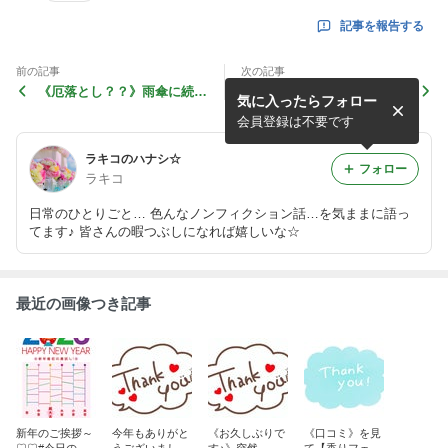
記事を報告する
前の記事
次の記事
《厄落とし？？》雨傘に続い
迷いながら買った、お客様へ
気に入ったらフォロー
て、いつの間にか？壊れてい
の【プレゼント】♡♡#今日
た【日傘】…♡♡#今日のひ
のひとことブログ
会員登録は不要です
とことブログ
ラキコのハナシ☆
フォロー
ラキコ
日常のひとりごと… 色んなノンフィクション話…を気ままに語っ
てます♪ 皆さんの暇つぶしになれば嬉しいな☆
最近の画像つき記事
新年のご挨拶～
今年もありがと
《お久しぶりで
《口コミ》を見