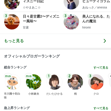
ィズニー日記
ビューティコラム 
little minimalist'
☆やまあこ☆
あねっさ／anessa
uty colum
3
3
日々是甘露2〜ディズニ
美人になれる、た
ー風味〜
んの魔法
甘露
hiromi
もっと見る
オフィシャルブロガーランキング
総合ランキング
すべて見る
1
2
3
市川團十郎白
小林麻央
だいたひかる
桃
クロ
猿
急上昇ランキング
すべて見る