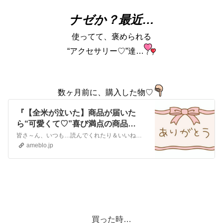
ナゼか？最近…
使ってて、褒められる
“アクセサリー♡”達…
数ヶ月前に、購入した物♡
『【全米が泣いた】商品が届いた
ら“可愛くて♡”喜び満点の商品
♡♡#買ってよかったもの』
皆さ～ん、いつも…読んでくれたり＆いいねを、ありがとうございますさっき…注文した商品が届いた～早い到着で、嬉しい〰️コチラ“ピアス”と“イヤーカフ”デス先日…
ameblo.jp
買った時…