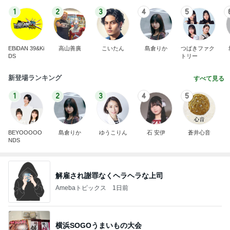
1
2
3
4
5
EBiDAN 39&Ki
高山善廣
こいたん
島倉りか
つばきファク
DS
トリー
新登場ランキング
すべて見る
1
2
3
4
5
BEYOOOOO
島倉りか
ゆうこりん
石 安伊
蒼井心音
NDS
解雇され謝罪なくヘラヘラな上司
Amebaトピックス
1日前
横浜SOGOうまいもの大会