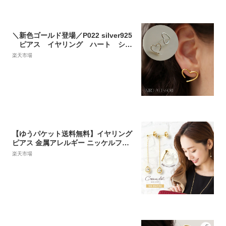
＼新色ゴールド登場／P022 silver925
ピアス イヤリング ハート シル
バー ゴールド ニュアンス シンプ
楽天市場
ル ギフト プレゼント 女性 レデ
ィース 上品 オフィス ジュエリー
ajiro 4qz 4wz
【ゆうパケット送料無料】イヤリング
ピアス 金属アレルギー ニッケルフリ
ー ノンホールピアス 樹脂イヤリング
楽天市場
ゴールド シルバー ビジュー ロングピ
アス 揺れる 上品 大人 カジュアル オ
フィス 女性 結婚式 お呼ばれ アクセサ
リー ギフト【一部予約：7月下旬】