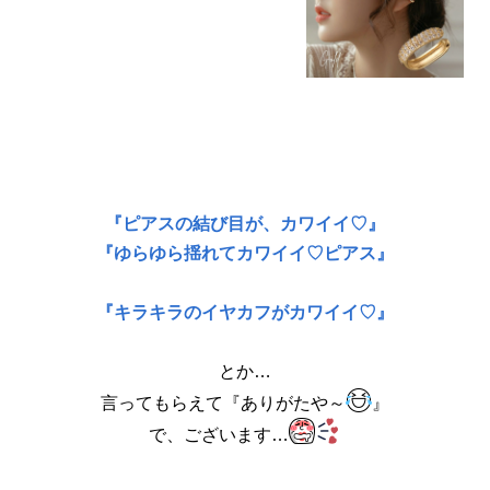
トリー レディース 大人 かわいい エレ
ガント ジュエリー 「ゴールド」【送
料無料】u プチプライス高見え CRAI
FE
『ピアスの結び目が、カワイイ♡』
『ゆらゆら揺れてカワイイ♡ピアス』
『キラキラのイヤカフがカワイイ♡』
とか…
言ってもらえて『ありがたや～
』
で、ございます…