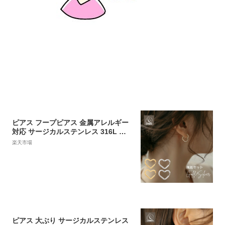
ピアス フープピアス 金属アレルギー
対応 サージカルステンレス 316L ス
テンレスピアス ハート型 レディース
楽天市場
大人 かわいい シンプル 上品 エレガン
ト ジュエリー ゴールド シルバー 送料
無料 プチプライス高見え CRAIFE
ピアス 大ぶり サージカルステンレス