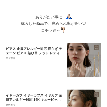
ありがたい事に…
購入した商品で、褒められ率が高い♡
コチラ達～
ピアス 金属アレルギー対応 揺らぎ チ
ェーン ピアス 結び目 ノット レディー
ス K18コーティング ニッケルフリー
楽天市場
S925 シルバー 大人 上品 エレガント
ジュエリー ゴールド 送料無料 プチプ
ライス高見え CRAIFE
イヤーカフ イヤーカフス イヤカフ 金
属アレルギー対応 14K キュービック
ジルコニア ニッケルフリー アシンメ
楽天市場