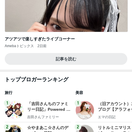
アツアツで楽しすぎたライブコーナー
Amebaトピックス
2日前
記事を読む
トップブロガーランキング
旅行
美容
1
1
「吉田さんちのファミ
（旧アカウント）
リー日記」Powered b
ブログ【アラフォ
y Ameba 吉田さんファ
社売却セカンドラ
吉田さんファミリー
エマの日記
ミリーオフィシャルブ
フ】
ログ
2
2
☆やまあこ☆さんのデ
リトルミニマリス